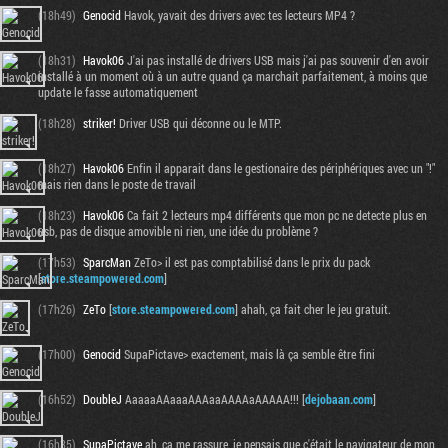
(18h49)
Genocid
Havok, yavait des drivers avec tes lecteurs MP4 ?
(18h31)
Havok06
J'ai pas installé de drivers USB mais j'ai pas souvenir d'en avoir
installé à un moment où à un autre quand ça marchait parfaitement, à moins que
update le fasse automatiquement
(18h28)
striker!
Driver USB qui déconne ou le MTP.
(18h27)
Havok06
Enfin il apparait dans le gestionaire des périphériques avec un "!"
mais rien dans le poste de travail
(18h23)
Havok06
Ca fait 2 lecteurs mp4 différents que mon pc ne detecte plus en
usb, pas de disque amovible ni rien, une idée du problème ?
(17h53)
SparcMan
ZeTo> il est pas comptabilisé dans le prix du pack
[
store.steampowered.com
]
(17h26)
ZeTo
[
store.steampowered.com
] ahah, ça fait cher le jeu gratuit.
(17h00)
Genocid
SupaPictave> exactement, mais là ça semble être fini
(16h52)
DoubleJ
AaaaaAAaaaAAAaaAAAAaAAAAA!!! [
dejobaan.com
]
(16h35)
SupaPictave
ah, ça me rassure, je pensais que c'était le navigateur de mon