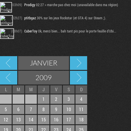
(03h09)
Prodigy
02:27 > marche pas chez moi (unavailable dans ma région)
(02h27)
ptitbgaz
30% sur les jeux Rockstar (et GTA 4) sur Steam ;).
(00h07)
CuberToy
Ok, merci bien... bah tant pis pour le porte feuille d'Ubi...
JANVIER
2009
L
M
M
J
V
S
D
1
2
3
4
5
6
7
8
9
10
11
12
13
14
15
16
17
18
19
20
21
22
23
24
25