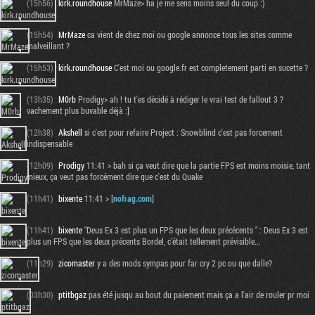
(15h56)
kirk.roundhouse
MrMaze> ha je me sens moins seul du coup :)
(15h54)
MrMaze
ca vient de chez moi ou google annonce tous les sites comme
malveillant ?
(15h53)
kirk.roundhouse
C'est moi ou google.fr est completement parti en sucette ?
(13h35)
M0rb
Prodigy> ah ! tu t'es décidé à rédiger le vrai test de fallout 3 ?
vachement plus buvable déjà :]
(12h38)
Akshell
si c'est pour refaire Project : Snowblind c'est pas forcement
indispensable
(12h09)
Prodigy
11:41 > bah si ça veut dire que la partie FPS est moins moisie, tant
mieux, ça veut pas forcément dire que c'est du Quake
(11h41)
bixente
11:41 > [
nofrag.com
]
(11h41)
bixente
"Deus Ex 3 est plus un FPS que les deux précécents " : Deus Ex 3 est
plus un FPS que les deux précents Bordel, c'était tellement prévisible...
(11h29)
zicomaster
y a des mods sympas pour far cry 2 pc ou que dalle?
(03h30)
ptitbgaz
pas été jusqu au bout du paiement mais ça a l'air de rouler pr moi