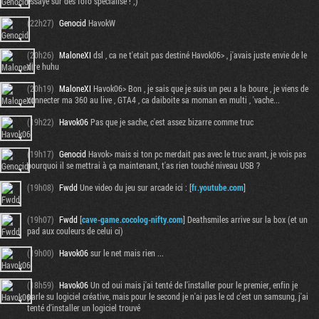
essaye sur des fofo spécialisé ! ;)
(22h27)
Genocid
HavokW
(20h26)
MaloneXI
dsl , ca ne t'etait pas destiné Havok06> , j'avais juste envie de le
dire huhu
(20h19)
MaloneXI
Havok06> Bon , je sais que je suis un peu a la boure , je viens de
connecter ma 360 au live , GTA4 , ca daiboite sa moman en multi , 'vache...
(19h22)
Havok06
Pas que je sache, c'est assez bizarre comme truc
(19h17)
Genocid
Havok> mais si ton pc merdait pas avec le truc avant, je vois pas
pourquoi il se mettrai à ça maintenant, t'as rien touché niveau USB ?
(19h08)
Fwdd
Une video du jeu sur arcade ici : [
fr.youtube.com
]
Tribune
(19h07)
Fwdd
[
cave-game.cocolog-nifty.com
] Deathsmiles arrive sur la box (et un
pad aux couleurs de celui ci)
(19h00)
Havok06
sur le net mais rien ...
(18h59)
Havok06
Un cd oui mais j'ai tenté de l'installer pour le premier, enfin je
parle su logiciel créative, mais pour le second je n'ai pas le cd c'est un samsung, j'ai
tenté d'installer un logiciel trouvé