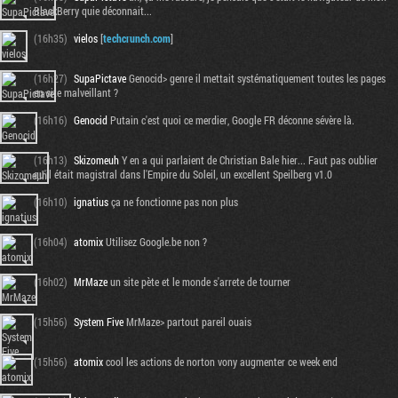
BlackBerry quie déconnait...
(16h35)
vielos
[
techcrunch.com
]
(16h27)
SupaPictave
Genocid> genre il mettait systématiquement toutes les pages
en site malveillant ?
(16h16)
Genocid
Putain c'est quoi ce merdier, Google FR déconne sévère là.
(16h13)
Skizomeuh
Y en a qui parlaient de Christian Bale hier... Faut pas oublier
qu'il était magistral dans l'Empire du Soleil, un excellent Speilberg v1.0
(16h10)
ignatius
ça ne fonctionne pas non plus
(16h04)
atomix
Utilisez Google.be non ?
(16h02)
MrMaze
un site pète et le monde s'arrete de tourner
(15h56)
System Five
MrMaze> partout pareil ouais
(15h56)
atomix
cool les actions de norton vony augmenter ce week end