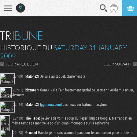
En direct
Digest
HISTORIQUE DU
SATURDAY 31 JANUARY
2009
JOUR PRECEDENT
JOUR SUIVANT
(23h09)
MaloneXI
Je suis au taquet, clairement :)
(23h01)
bixente
MaloneXI> Il a l'air foutrement génial ce Batman : Arkham Asylum,
vivement...
(22h44)
MaloneXI
[
ggmania.com
] des news sur batman : asylum
(22h39)
The Radec
je viens de voir le coup du "leger" bug de Google. Marrant et en
même temps ça montre le pb d'un quasi-monopole sur la recherche
(22h28)
Genocid
Havok> je ne sais vraimnet pas pour le coup ce qui pose problème,