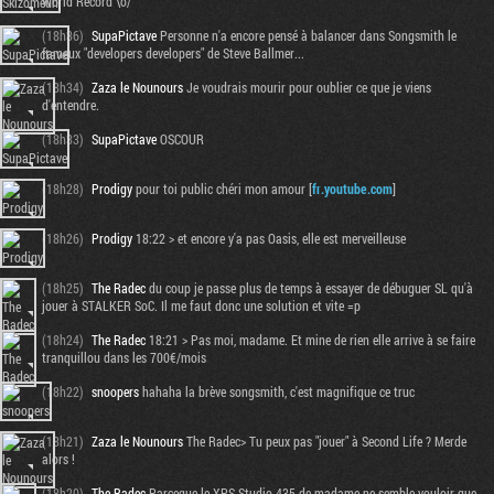
World Record \o/
(18h36)
SupaPictave
Personne n'a encore pensé à balancer dans Songsmith le
fameux "developers developers" de Steve Ballmer...
(18h34)
Zaza le Nounours
Je voudrais mourir pour oublier ce que je viens
d'entendre.
(18h33)
SupaPictave
OSCOUR
(18h28)
Prodigy
pour toi public chéri mon amour [
fr.youtube.com
]
(18h26)
Prodigy
18:22 > et encore y'a pas Oasis, elle est merveilleuse
(18h25)
The Radec
du coup je passe plus de temps à essayer de débuguer SL qu'à
jouer à STALKER SoC. Il me faut donc une solution et vite =p
(18h24)
The Radec
18:21 > Pas moi, madame. Et mine de rien elle arrive à se faire
tranquillou dans les 700€/mois
(18h22)
snoopers
hahaha la brève songsmith, c'est magnifique ce truc
(18h21)
Zaza le Nounours
The Radec> Tu peux pas "jouer" à Second Life ? Merde
alors !
(18h20)
The Radec
Parceque le XPS Studio 435 de madame ne semble vouloir que