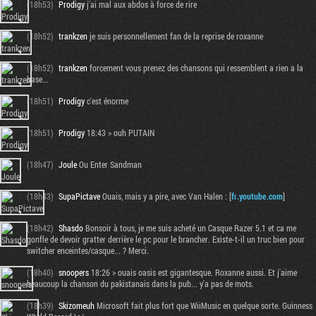
(18h53)
Prodigy
j'ai mal aux abdos à force de rire
(18h52)
trankzen
je suis personnellement fan de la reprise de roxanne
(18h52)
trankzen
forcement vous prenez des chansons qui ressemblent a rien a la
base...
(18h51)
Prodigy
c'est énorme
(18h51)
Prodigy
18:43 > ouh PUTAIN
(18h47)
Joule
Ou Enter Sandman
(18h43)
SupaPictave
Ouais, mais y a pire, avec Van Halen : [
fr.youtube.com
]
(18h42)
Shasdo
Bonsoir à tous, je me suis acheté un Casque Razer 5.1 et ca me
gonfle de devoir gratter derrière le pc pour le brancher. Existe-t-il un truc bien pour
switcher enceintes/casque... ? Merci.
(18h40)
snoopers
18:26 > ouais oasis est gigantesque. Roxanne aussi. Et j'aime
beaucoup la chanson du pakistanais dans la pub... y'a pas de mots.
(18h39)
Skizomeuh
Microsoft fait plus fort que WiiMusic en quelque sorte. Guinness