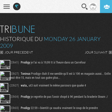
En direct
Digest
HISTORIQUE DU
MONDAY 26 JANUARY
2009
JOUR PRECEDENT
JOUR SUIVANT
(23h41)
Prodigy
je l'ai vu à 19,99 tt à l'heure dans un Carrefour
(23h27)
Toninus
Prodigy> Bah il me semble qu'il est à 10€ en magasin aussi... Enfin
peut-être 15, mais en tout cas guère plus...
(23h27)
wata_
ut3 suit vraiment le même parcours que quake 4
(23h04)
Prodigy
je regrette de pas l'avoir chopé à 9€ pendant la braderie Steam :/
(23h03)
Prodigy
22:59 > bientôt ça vaudra vraiment le coup de le prendre