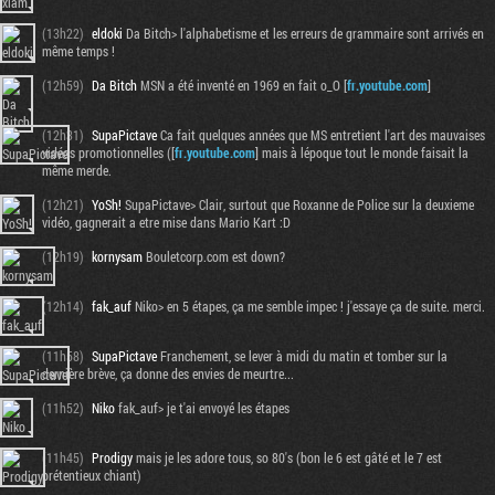
(13h22)
eldoki
Da Bitch> l'alphabetisme et les erreurs de grammaire sont arrivés en
même temps !
(12h59)
Da Bitch
MSN a été inventé en 1969 en fait o_O [
fr.youtube.com
]
(12h31)
SupaPictave
Ca fait quelques années que MS entretient l'art des mauvaises
vidéos promotionnelles ([
fr.youtube.com
] mais à lépoque tout le monde faisait la
même merde.
(12h21)
YoSh!
SupaPictave> Clair, surtout que Roxanne de Police sur la deuxieme
vidéo, gagnerait a etre mise dans Mario Kart :D
(12h19)
kornysam
Bouletcorp.com est down?
(12h14)
fak_auf
Niko> en 5 étapes, ça me semble impec ! j'essaye ça de suite. merci.
(11h58)
SupaPictave
Franchement, se lever à midi du matin et tomber sur la
dernière brève, ça donne des envies de meurtre...
(11h52)
Niko
fak_auf> je t'ai envoyé les étapes
(11h45)
Prodigy
mais je les adore tous, so 80's (bon le 6 est gâté et le 7 est
prétentieux chiant)