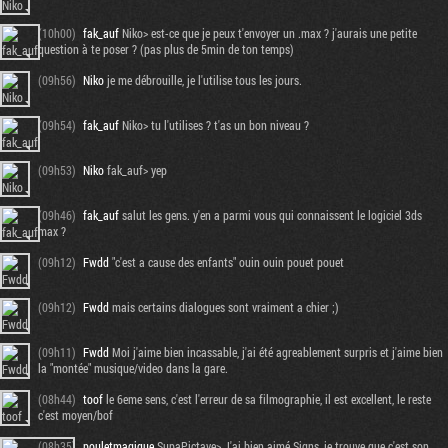
(10h00)
fak_auf
Niko> est-ce que je peux t'envoyer un .max ? j'aurais une petite
question à te poser ? (pas plus de 5min de ton temps)
(09h56)
Niko
je me débrouille, je l'utilise tous les jours.
(09h54)
fak_auf
Niko> tu l'utilises ? t'as un bon niveau ?
(09h53)
Niko
fak_auf> yep
(09h46)
fak_auf
salut les gens. y'en a parmi vous qui connaissent le logiciel 3ds
max ?
(09h12)
Fwdd
"c'est a cause des enfants" ouin ouin pouet pouet
(09h12)
Fwdd
mais certains dialogues sont vraiment a chier ;)
(09h11)
Fwdd
Moi j'aime bien incassable, j'ai été agreablement surpris et j'aime bien
la "montée" musique/video dans la gare.
(08h44)
toof
le 6eme sens, c'est l'erreur de sa filmographie, il est excellent, le reste
c'est moyen/bof
(08h35)
pouletmagique
SupaPictave> J'ai bien aimé Signs, je trouve que c'est son