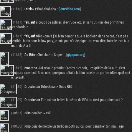
(11h18)
Strelok
Pfhahahahaha : [
jeuxvideo.com
]
(11h17)
fak_auf
à coups de splines, d'extrude, etc, et sans utiliser des primitives
standards ?
(11h17)
fak_auf
Niko> ouais j'ai bien compris que le boolean dans ce cas, c'est pas
terrible. Mais pour le low poly, je suis pas sûr de piger...tu veux dire, faire le truc à la
main de A à Z
(11h15)
Da Bitch
Cherchez le Sniper ...[
gigapan.org
]
(11h12)
montana
J'ai revu le premier Freddy hier soir, Les griffes de la nuit, c'est
toujours excellent. Si ce n'est quelques détails le film excelle de par les idées qu'il met
en avantt.
(11h10)
Drbeckman
Drbeckman> Oups RE5
(11h09)
Drbeckman
Elle est sur le live la démo de RE4 ou c'est pour plus tard ?
(10h57)
Niko
booléen = evil
(10h56)
Niko
puis de mettre un turbosmooth au cul pour densifier ton maillage