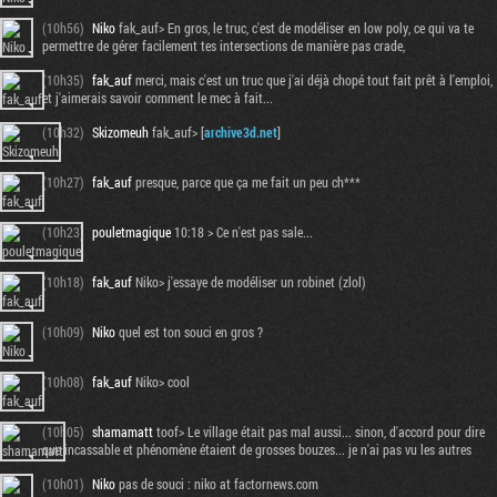
(10h56)
Niko
fak_auf> En gros, le truc, c'est de modéliser en low poly, ce qui va te
permettre de gérer facilement tes intersections de manière pas crade,
(10h35)
fak_auf
merci, mais c'est un truc que j'ai déjà chopé tout fait prêt à l'emploi,
et j'aimerais savoir comment le mec à fait...
(10h32)
Skizomeuh
fak_auf> [
archive3d.net
]
(10h27)
fak_auf
presque, parce que ça me fait un peu ch***
(10h23)
pouletmagique
10:18 > Ce n'est pas sale...
(10h18)
fak_auf
Niko> j'essaye de modéliser un robinet (zlol)
(10h09)
Niko
quel est ton souci en gros ?
(10h08)
fak_auf
Niko> cool
(10h05)
shamamatt
toof> Le village était pas mal aussi... sinon, d'accord pour dire
que incassable et phénomène étaient de grosses bouzes... je n'ai pas vu les autres
(10h01)
Niko
pas de souci : niko at factornews.com