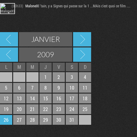
(00h33)
MaloneXI
'tain, y a Signes qui passe sur la 1 ...MAis c'est quoi ce film ....
JANVIER
2009
L
M
M
J
V
S
D
1
2
3
4
5
6
7
8
9
10
11
12
13
14
15
16
17
18
19
20
21
22
23
24
25
26
27
28
29
30
31