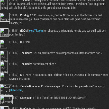
de la HD3650 Dell et ses drivers Dell. Une Radeon 1950Gt me donne "pas de produit
ATI bla bla bla". Et la 3650 a de gros pb avec Second Life.
(18h18)
Prodigy
17:43 > comme quoi, j'adore No Country et The Barber m'a fait
chiiiiiiiiiiieeeeeer (j'ai bien conscience que pour pleins de gens c'est exactement
l'inverse) :D
(18h18)
rEkOM
[
core77.com
] un chouette clavier, mais je suis pas sur qu'il soit bon
pour les fps :)
(18h17)
CBL
voui.
(18h14)
The Radec
Dell on peut mettre des composants d'autres marques non ?
(18h13)
The Radec
normalement chez *
(18h02)
CBL
Zaza le Nounours> aux Editions Atlas à 1,99 euros. Et le numéro 2 avec
Seven à 149 euros
(17h59)
Zaza le Nounours
Prochaine étape : Vista dans les paquets de Chocapic !
[
clubic.com
]
(17h57)
Cyberpunk
17:41 > Tonolito> SHUT THE FUCK UP, DONNY!
(17h43)
RouDy
Asta> très bon mais pas mon préféré. The Barber reste des