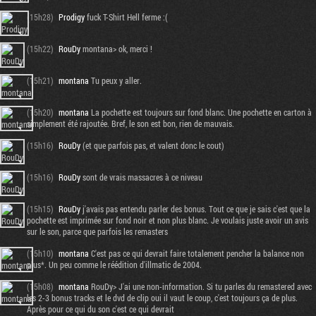
(15h28)
Prodigy
fuck T-Shirt Hell ferme :(
(15h22)
RouDy
montana> ok, merci !
(15h21)
montana
Tu peux y aller.
(15h20)
montana
La pochette est toujours sur fond blanc. Une pochette en carton à
simplement été rajoutée. Bref, le son est bon, rien de mauvais.
(15h16)
RouDy
(et que parfois pas, et valent donc le cout)
(15h16)
RouDy
sont de vrais massacres à ce niveau
(15h15)
RouDy
j'avais pas entendu parler des bonus. Tout ce que je sais c'est que la
pochette est imprimée sur fond noir et non plus blanc. Je voulais juste avoir un avis
sur le son, parce que parfois les remasters
(15h10)
montana
C'est pas ce qui devrait faire totalement pencher la balance non
plus*. Un peu comme le réédition d'illmatic de 2004.
(15h08)
montana
RouDy> J'ai une non-information. Si tu parles du remastered avec
les 2-3 bonus tracks et le dvd de clip oui il vaut le coup, c'est toujours ça de plus.
Après pour ce qui du son c'est ce qui devrait