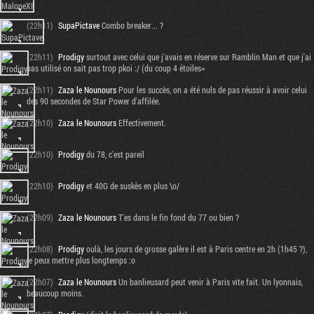
(22h11)
SupaPictave
Combo breaker... ?
(22h11)
Prodigy
surtout avec celui que j'avais en réserve sur Ramblin Man et que j'ai
pas utilisé on sait pas trop pkoi :/ (du coup 4 étoiles=
(22h11)
Zaza le Nounours
Pour les succès, on a été nuls de pas réussir à avoir celui
des 90 secondes de Star Power d'affilée.
(22h10)
Zaza le Nounours
Effectivement.
(22h10)
Prodigy
du 78, c'est pareil
(22h10)
Prodigy
et 40G de suskès en plus \o/
(22h09)
Zaza le Nounours
T'es dans le fin fond du 77 ou bien ?
(22h08)
Prodigy
oulà, les jours de grosse galère il est à Paris centre en 2h (1h45 ?),
je peux mettre plus longtemps :o
(22h07)
Zaza le Nounours
Un banlieusard peut venir à Paris vite fait. Un lyonnais,
beaucoup moins.