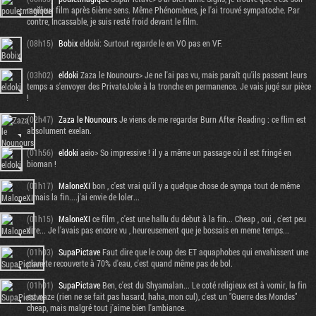
meilleur film après 6ième sens. Même Phénomènes, je l'ai trouvé sympatoche. Par
contre, Incassable, je suis resté froid devant le film.
(08h15)
Bobix
eldoki: Surtout regarde le en VO pas en VF.
(03h02)
eldoki
Zaza le Nounours> Je ne l'ai pas vu, mais paraît qu'ils passent leurs
temps a s'envoyer des PrivateJoke à la tronche en permanence. Je vais jugé sur pièce
!
(02h47)
Zaza le Nounours
Je viens de me regarder Burn After Reading : ce flim est
absolument exelan.
(01h56)
eldoki
aeio> So impressive ! il y a même un passage où il est fringé en
bioman !
(01h17)
MaloneXI
bon , c'est vrai qu'il y a quelque chose de sympa tout de même
...mais la fin....j'ai envie de loler...
(01h15)
MaloneXI
ce film , c'est une hallu du debut à la fin... Cheap , oui , c'est peu
dire... Je l'avais pas encore vu , heureusement que je bossais en meme temps...
(01h03)
SupaPictave
Faut dire que le coup des ET aquaphobes qui envahissent une
planète recouverte à 70% d'eau, c'est quand même pas de bol.
(01h01)
SupaPictave
Ben, c'est du Shyamalan... Le coté religieux est à vomir, la fin
est naze (rien ne se fait pas hasard, haha, mon cul), c'est un "Guerre des Mondes"
cheap, mais malgré tout j'aime bien l'ambiance.