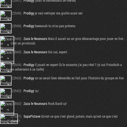
(22h07)
Prodigy
(dixit le banlieusard de merde)
(22h06)
Prodigy
je vais nettoyer ma gratte aussi sec
(22h06)
Prodigy
beeeuuuh tu m'as pas prévenu
(22h05)
Zaza le Nounours
Mais il aurait eu un gros désavantage pour jouer en live :
c'est un provincial.
(22h05)
Zaza le Nounours
Oui oui, expert.
(22h04)
Prodigy
il jouait en expert là le soixante j'ai pas rêvé ? (si oui Poischich a
un adversaire à sa taille)
(22h03)
Prodigy
on se serait bien démerdés en fait pour l'histoire du groupe en live
(22h02)
Prodigy
\o/
(22h02)
Zaza le Nounours
Rock Band o//
(21h27)
SupaPictave
Qu'est-ce que c'est gland, putain, mais qu'est-ce que c'est
gland !