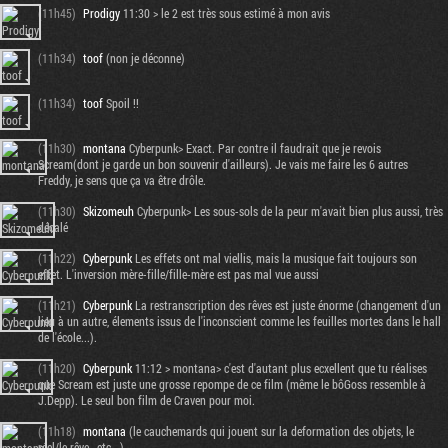
(11h45)
Prodigy
11:30 > le 2 est très sous estimé à mon avis
(11h34)
toof
(non je déconne)
(11h34)
toof
Spoil !!
(11h30)
montana
Cyberpunk> Exact. Par contre il faudrait que je revois
Scream(dont je garde un bon souvenir d'ailleurs). Je vais me faire les 6 autres
Freddy, je sens que ça va être drôle.
(11h30)
Skizomeuh
Cyberpunk> Les sous-sols de la peur m'avait bien plus aussi, très
décalé
(11h22)
Cyberpunk
Les effets ont mal viellis, mais la musique fait toujours son
effet. L'inversion mère-fille/fille-mère est pas mal vue aussi
(11h21)
Cyberpunk
La restranscription des rêves est juste énorme (changement d'un
lieu à un autre, élements issus de l'inconscient comme les feuilles mortes dans le hall
de l'école...).
(11h20)
Cyberpunk
11:12 > montana> c'est d'autant plus ecxellent que tu réalises
que Scream est juste une grosse repompe de ce film (même le bôGoss ressemble à
J.Depp). Le seul bon film de Craven pour moi.
(11h18)
montana
(le cauchemards qui jouent sur la deformation des objets, le
réel/le rêve , etc...)