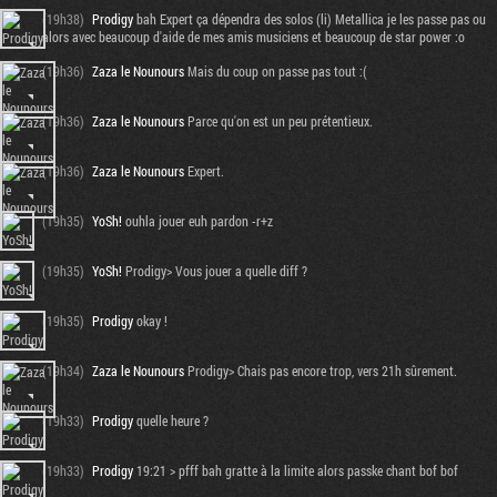
(19h38)
Prodigy
bah Expert ça dépendra des solos (li) Metallica je les passe pas ou
alors avec beaucoup d'aide de mes amis musiciens et beaucoup de star power :o
(19h36)
Zaza le Nounours
Mais du coup on passe pas tout :(
(19h36)
Zaza le Nounours
Parce qu'on est un peu prétentieux.
(19h36)
Zaza le Nounours
Expert.
(19h35)
YoSh!
ouhla jouer euh pardon -r+z
(19h35)
YoSh!
Prodigy> Vous jouer a quelle diff ?
(19h35)
Prodigy
okay !
(19h34)
Zaza le Nounours
Prodigy> Chais pas encore trop, vers 21h sûrement.
(19h33)
Prodigy
quelle heure ?
(19h33)
Prodigy
19:21 > pfff bah gratte à la limite alors passke chant bof bof