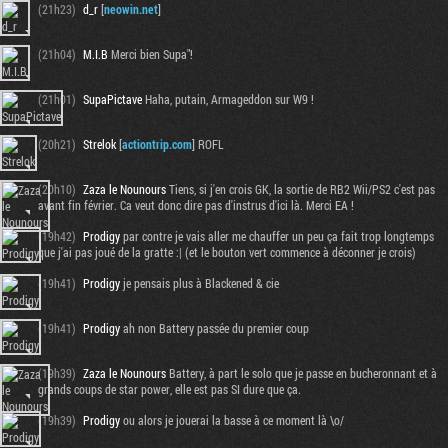
(21h23)
d_r
[
neowin.net
]
(21h04)
M.I.B
Merci bien Supa"!
(21h01)
SupaPictave
Haha, putain, Armageddon sur W9 !
(20h21)
Strelok
[
actiontrip.com
] ROFL
(20h10)
Zaza le Nounours
Tiens, si j'en crois GK, la sortie de RB2 Wii/PS2 c'est pas
avant fin février. Ca veut donc dire pas d'instrus d'ici là. Merci EA !
(19h42)
Prodigy
par contre je vais aller me chauffer un peu ça fait trop longtemps
que j'ai pas joué de la gratte :| (et le bouton vert commence à déconner je crois)
(19h41)
Prodigy
je pensais plus à Blackened & cie
(19h41)
Prodigy
ah non Battery passée du premier coup
(19h39)
Zaza le Nounours
Battery, à part le solo que je passe en bucheronnant et à
grands coups de star power, elle est pas SI dure que ça.
(19h39)
Prodigy
ou alors je jouerai la basse à ce moment là \o/