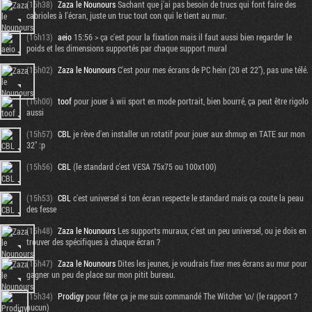
(16h38)
Zaza le Nounours
Sachant que j'ai pas besoin de trucs qui font faire des
cabrioles à l'écran, juste un truc tout con qui le tient au mur.
(16h13)
aeio
15:56 > ça c'est pour la fixation mais il faut aussi bien regarder le
poids et les dimensions supportés par chaque support mural
(16h02)
Zaza le Nounours
C'est pour mes écrans de PC hein (20 et 22"), pas une télé.
(16h00)
toof
pour jouer à wii sport en mode portrait, bien bourré, ça peut être rigolo
aussi
(15h57)
CBL
je rève d'en installer un rotatif pour jouer aux shmup en TATE sur mon
32" :p
(15h56)
CBL
(le standard c'est VESA 75x75 ou 100x100)
(15h53)
CBL
c'est universel si ton écran respecte le standard mais ça coute la peau
des fesse
(15h48)
Zaza le Nounours
Les supports muraux, c'est un peu universel, ou je dois en
trouver des spécifiques à chaque écran ?
(15h47)
Zaza le Nounours
Dites les jeunes, je voudrais fixer mes écrans au mur pour
gagner un peu de place sur mon pitit bureau.
(15h34)
Prodigy
pour fêter ça je me suis commandé The Witcher \o/ (le rapport ?
aucun)