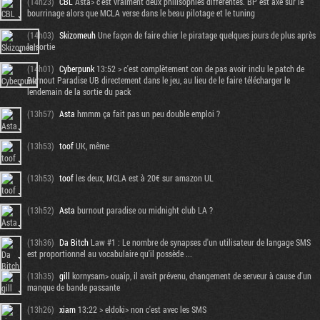
(14h23)
CBL
Asta> c'est vraiment deux philisophies différentes. BP est axé sur le
bourrinage alors que MCLA verse dans le beau pilotage et le tuning
(14h03)
Skizomeuh
Une façon de faire chier le piratage quelques jours de plus après
la sortie
(14h01)
Cyberpunk
13:52 > c'est complètement con de pas avoir inclu le patch de
Burnout Paradise UB directement dans le jeu, au lieu de le faire télécharger le
lendemain de la sortie du pack
(13h57)
Asta
hmmm ça fait pas un peu double emploi ?
(13h53)
toof
UK, même
(13h53)
toof
les deux, MCLA est à 20€ sur amazon UL
(13h52)
Asta
burnout paradise ou midnight club LA ?
(13h36)
Da Bitch
Law #1 : Le nombre de synapses d'un utilisateur de langage SMS
est proportionnel au vocabulaire qu'il possède ...
(13h35)
gill
kornysam> ouaip, il avait prévenu, changement de serveur à cause d'un
manque de bande passante
(13h26)
xiam
13:22 > eldoki> non c'est avec les SMS