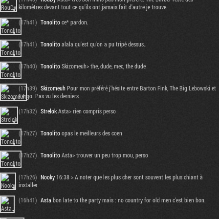
kilomètres devant tout ce qu'ils ont jamais fait d'autre je trouve.
(17h41)
Tonolito
ce* pardon.
(17h41)
Tonolito
alala qu'est qu'on a pu tripé dessus..
(17h40)
Tonolito
Skizomeuh> the, dude, mec, the dude
(17h39)
Skizomeuh
Pour mon préféré j'hésite entre Barton Fink, The Big Lebowski et
Fargo. Pas vu les derniers
(17h32)
Strelok
Asta> rien compris perso
(17h27)
Tonolito
opas le meilleurs des coen
(17h27)
Tonolito
Asta> trouver un peu trop mou, perso
(17h26)
Nooky
16:38 > A noter que les plus cher sont souvent les plus chiant à
installer
(16h41)
Asta
bon late to the party mais : no country for old men c'est bien bon.