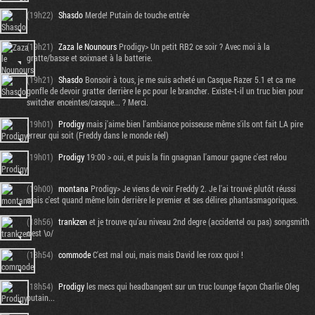
(19h22)
Shasdo
Merde! Putain de touche entrée
(19h21)
Zaza le Nounours
Prodigy> Un petit RB2 ce soir ? Avec moi à la
gratte/basse et soixnaet à la batterie.
(19h21)
Shasdo
Bonsoir à tous, je me suis acheté un Casque Razer 5.1 et ca me
gonfle de devoir gratter derrière le pc pour le brancher. Existe-t-il un truc bien pour
switcher enceintes/casque... ? Merci.
(19h01)
Prodigy
mais j'aime bien l'ambiance poisseuse même s'ils ont fait LA pire
erreur qui soit (Freddy dans le monde réel)
(19h01)
Prodigy
19:00 > oui, et puis la fin gnagnan l'amour gagne c'est relou
(19h00)
montana
Prodigy> Je viens de voir Freddy 2. Je l'ai trouvé plutôt réussi
mais c'est quand même loin derrière le premier et ses délires phantasmagoriques.
(18h56)
trankzen
et je trouve qu'au niveau 2nd degre (accidentel ou pas) songsmith
c'est \o/
(18h54)
commode
C'est mal oui, mais mais David lee roxx quoi !
(18h54)
Prodigy
les mecs qui headbangent sur un truc lounge façon Charlie Oleg
putain...