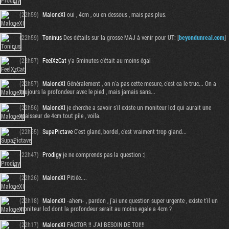
(22h59)
MaloneXI
oui , 4cm , ou en dessous , mais pas plus.
(22h59)
Toninus
Des détails sur la grosse MAJ à venir pour UT: [
beyondunreal.com
]
(22h57)
FeelXzCat
y'a 5minutes c'était au moins égal
(22h57)
MaloneXI
Généralement , on n'a pas cette mesure, c'est ca le truc... On a
toujours la profondeur avec le pied , mais jamais sans...
(22h56)
MaloneXI
je cherche a savoir s'il existe un moniteur lcd qui aurait une
epaisseur de 4cm tout pile , voila.
(22h55)
SupaPictave
C'est gland, bordel, c'est vraiment trop gland...
Tribune
(22h47)
Prodigy
je ne comprends pas la question :|
(22h26)
MaloneXI
Pitiée....
(22h18)
MaloneXI
-ahem- , pardon , j'ai une question super urgente , existe t'il un
moniteur lcd dont la profondeur serait au moins egale a 4cm ?
(22h17)
MaloneXI
FACTOR !! J'AI BESOIN DE TOI!!!