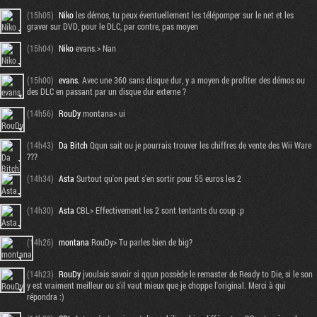
(15h05)
Niko
les démos, tu peux éventuellement les télépomper sur le net et les
graver sur DVD, pour le DLC, par contre, pas moyen
(15h04)
Niko
evans.> Nan
(15h00)
evans.
Avec une 360 sans disque dur, y a moyen de profiter des démos ou
des DLC en passant par un disque dur externe ?
(14h56)
RouDy
montana> ui
(14h43)
Da Bitch
Qqun sait ou je pourrais trouver les chiffres de vente des Wii Ware
???
(14h34)
Asta
Surtout qu'on peut s'en sortir pour 55 euros les 2
(14h30)
Asta
CBL> Effectivement les 2 sont tentants du coup :p
(14h26)
montana
RouDy> Tu parles bien de big?
(14h23)
RouDy
jvoulais savoir si qqun possède le remaster de Ready to Die, si le son
y est vraiment meilleur ou s'il vaut mieux que je choppe l'original. Merci à qui
répondra :)