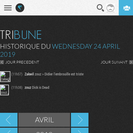
En direct
Digest
HISTORIQUE DU
WEDNESDAY 24 APRIL
2019
JOUR PRECEDENT
JOUR SUIVANT
(11h57)
Zakwil
zouz > Didier l'embrouille est triste
(11h38)
zouz
Dick is Dead
AVRIL