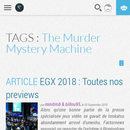
En direct
Digest
TAGS :
The Murder
Mystery Machine
1
ARTICLE
EGX 2018 : Toutes nos
previews
miniblob
&
billou95
,
par
le 25 September 2018
Alors qu'une bonne partie de la presse
spécialisée jeux vidéo se gavait de tonkatsu
abondamment arrosé d'umeshu, Factornews
envoyait un reporter de l'extrême à Birmingham