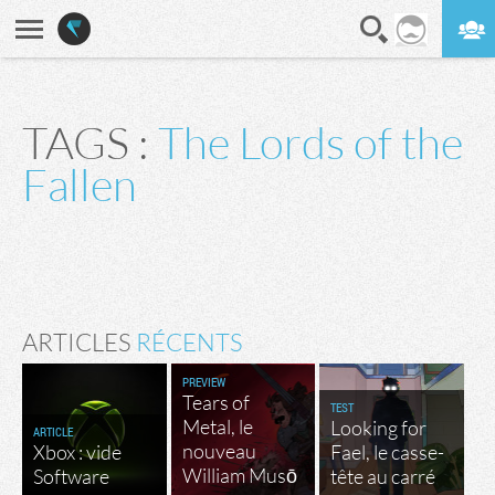
En direct
Digest
TAGS :
The Lords of the
Fallen
ARTICLES
RÉCENTS
PREVIEW
Tears of
TEST
Metal, le
Looking for
ARTICLE
nouveau
Xbox : vide
Fael, le casse-
William Musō
Software
tête au carré