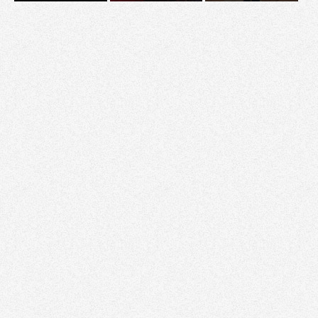
Tribune
Factornews