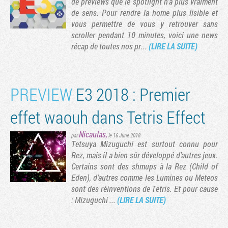
de previews que le spotlight n'a plus vraiment
de sens. Pour rendre la home plus lisible et
vous permettre de vous y retrouver sans
scroller pendant 10 minutes, voici une news
récap de toutes nos pr...
(LIRE LA SUITE)
PREVIEW
E3 2018 : Premier
effet waouh dans Tetris Effect
Nicaulas
,
par
le 16 June 2018
Tetsuya Mizuguchi est surtout connu pour
Rez, mais il a bien sûr développé d'autres jeux.
Certains sont des shmups à la Rez (Child of
Eden), d'autres comme les Lumines ou Meteos
sont des réinventions de Tetris. Et pour cause
: Mizuguchi ...
(LIRE LA SUITE)