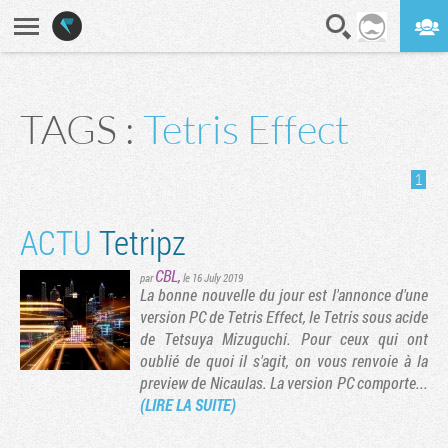
En direct
Digest
TAGS :
Tetris Effect
1
ACTU
Tetripz
CBL
,
par
le 16 July 2019
La bonne nouvelle du jour est l'annonce d'une
version PC de Tetris Effect, le Tetris sous acide
de Tetsuya Mizuguchi. Pour ceux qui ont
oublié de quoi il s'agit, on vous renvoie à la
preview de Nicaulas. La version PC comporte...
(LIRE LA SUITE)