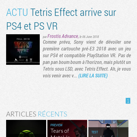
ACTU
Tetris Effect arrive sur
PS4 et PS VR
Frostis Advance
,
par
le 06 June 2018
Comme prévu, Sony vient de dévoiler une
première cartouche pré-E3 2018 avec un jeu
sur PS4 et compatible PlayStation VR. Pas de
pan pan boum boum à l'horizon, mais plutôt un
Tetris sous LSD, avec Tetris Effect. Ah, je vous
vois venir avec v...
(LIRE LA SUITE)
1
ARTICLES
RÉCENTS
PREVIEW
Tears of
TEST