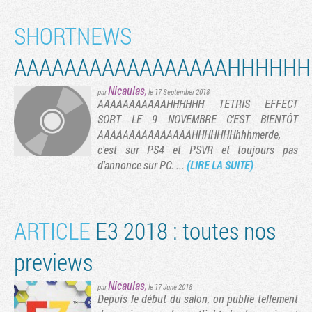
SHORTNEWS
AAAAAAAAAAAAAAAAAHHHHH
Nicaulas
,
par
le 17 September 2018
AAAAAAAAAAAHHHHHH TETRIS EFFECT
SORT LE 9 NOVEMBRE C'EST BIENTÔT
AAAAAAAAAAAAAAAHHHHHHHhhhmerde,
c'est sur PS4 et PSVR et toujours pas
d'annonce sur PC. ...
(LIRE LA SUITE)
Tribune
ARTICLE
E3 2018 : toutes nos
previews
Nicaulas
,
par
le 17 June 2018
Depuis le début du salon, on publie tellement