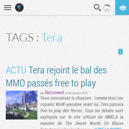
En direct
Digest
TAGS :
Tera
1
ACTU
Tera rejoint le bal des
MMO passés free to play
Skizomeuh
,
par
le 09 January 2013
Vous connaissez la chanson : comme tous ses
copains WoW-wanabee avant lui, Tera passera
free to play dès février. Tous les détails sont
expliqués sur le site officiel du MMO.A la
manière de The Secret World, En Masse