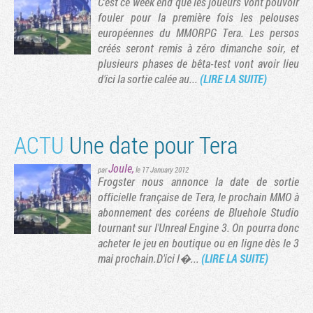
C'est ce week end que les joueurs vont pouvoir
fouler pour la première fois les pelouses
européennes du MMORPG Tera. Les persos
créés seront remis à zéro dimanche soir, et
plusieurs phases de bêta-test vont avoir lieu
d'ici la sortie calée au...
(LIRE LA SUITE)
ACTU
Une date pour Tera
Joule
,
par
le 17 January 2012
Frogster nous annonce la date de sortie
officielle française de Tera, le prochain MMO à
abonnement des coréens de Bluehole Studio
tournant sur l'Unreal Engine 3. On pourra donc
acheter le jeu en boutique ou en ligne dès le 3
mai prochain.D'ici l�...
(LIRE LA SUITE)