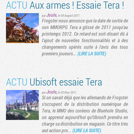
ACTU
Aux armes ! Essaie Tera !
Joule
,
par
le 04 August 2011
Frogster nous annonce que la date de sortie de
son MMORPG Tera a glissé de 2011 jusqu'au
printemps 2012. Ce retard est soit-disant dû à
l'ajout de nouvelles fonctionnalités et à des
changements opérés suite à l'avis des tous
premiers joueurs...
(LIRE LA SUITE)
ACTU
Ubisoft essaie Tera
Joule
,
par
le 03 May 2011
Si on savait déjà que les allemands de Frogster
s'occupent de la distribution numérique de
Tera, le MMO des coréens de Bluehole Studio,
on apprend aujourd'hui qu'Ubisoft prendra en
charge sa distribution en magasin. Ce titre très
axé action pro...
(LIRE LA SUITE)