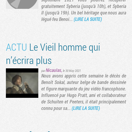
gratuitement Syberia (jusqu'à 10h), et Syberia
II (jusqu'à 19h). Un bel héritage que nous aura
légué feu Benoi...
(LIRE LA SUITE)
ACTU
Le Vieil homme qui
n’écrira plus
Nicaulas
,
par
le 30 May 2021
Nous avons appris cette semaine le décès de
Tribune
Benoît Sokal, auteur belge de bande dessinée
et figure marquante du jeu vidéo francophone.
Influencé par Hugo Pratt, ami et collaborateur
de Schuiten et Peeters, il était principalement
connu pour sa...
(LIRE LA SUITE)