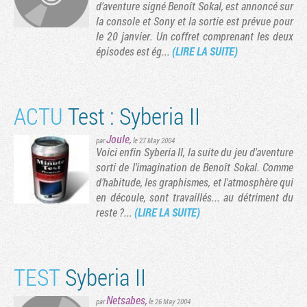
d'aventure signé Benoît Sokal, est annoncé sur
la console et Sony et la sortie est prévue pour
le 20 janvier. Un coffret comprenant les deux
épisodes est ég...
(LIRE LA SUITE)
ACTU
Test : Syberia II
Joule
,
par
le 27 May 2004
Voici enfin Syberia II, la suite du jeu d'aventure
sorti de l'imagination de Benoît Sokal. Comme
d'habitude, les graphismes, et l'atmosphère qui
en découle, sont travaillés... au détriment du
reste ?...
(LIRE LA SUITE)
TEST
Syberia II
Netsabes
,
par
le 26 May 2004