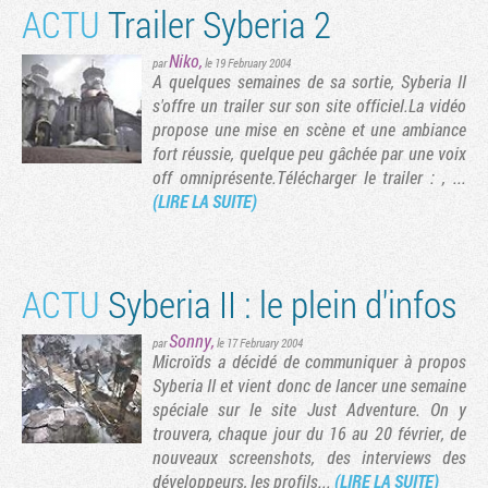
ACTU
Trailer Syberia 2
Niko
,
par
le 19 February 2004
A quelques semaines de sa sortie, Syberia II
s'offre un trailer sur son site officiel.La vidéo
propose une mise en scène et une ambiance
fort réussie, quelque peu gâchée par une voix
off omniprésente.Télécharger le trailer : , ...
(LIRE LA SUITE)
ACTU
Syberia II : le plein d'infos
Sonny
,
par
le 17 February 2004
Microïds a décidé de communiquer à propos
Syberia II et vient donc de lancer une semaine
spéciale sur le site Just Adventure. On y
trouvera, chaque jour du 16 au 20 février, de
nouveaux screenshots, des interviews des
développeurs, les profils...
(LIRE LA SUITE)