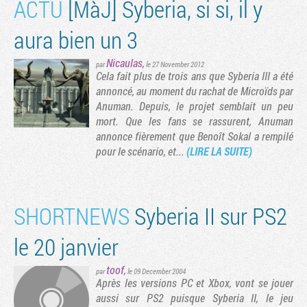
ACTU
[MàJ] Syberia, si si, il y
aura bien un 3
Nicaulas
,
par
le 27 November 2012
Cela fait plus de trois ans que Syberia III a été
annoncé, au moment du rachat de Microïds par
Anuman. Depuis, le projet semblait un peu
mort. Que les fans se rassurent, Anuman
annonce fièrement que Benoît Sokal a rempilé
pour le scénario, et...
(LIRE LA SUITE)
SHORTNEWS
Syberia II sur PS2
le 20 janvier
toof
,
par
le 09 December 2004
Après les versions PC et Xbox, vont se jouer
aussi sur PS2 puisque Syberia II, le jeu