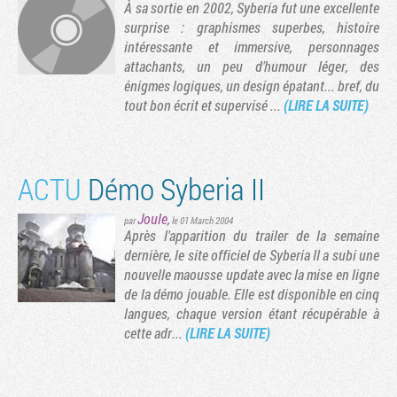
À sa sortie en 2002, Syberia fut une excellente
surprise : graphismes superbes, histoire
ge suivante
intéressante et immersive, personnages
attachants, un peu d'humour léger, des
énigmes logiques, un design épatant... bref, du
tout bon écrit et supervisé ...
(LIRE LA SUITE)
ACTU
Démo Syberia II
Joule
,
par
le 01 March 2004
Après l'apparition du trailer de la semaine
dernière, le site officiel de Syberia II a subi une
nouvelle maousse update avec la mise en ligne
de la démo jouable. Elle est disponible en cinq
langues, chaque version étant récupérable à
cette adr...
(LIRE LA SUITE)