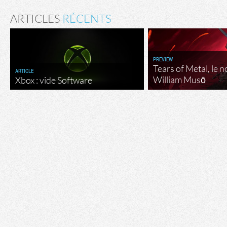
ARTICLES
RÉCENTS
PREVIEW
Tears of Metal, le 
ARTICLE
William Musō
Xbox : vide Software
Flux RSS