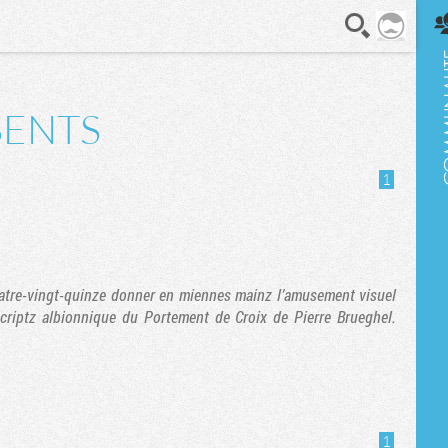
En direct
SENTS
1
atre-vingt-quinze donner en miennes mainz l’amusement visuel
criptz albionnique du Portement de Croix de Pierre Brueghel.
1