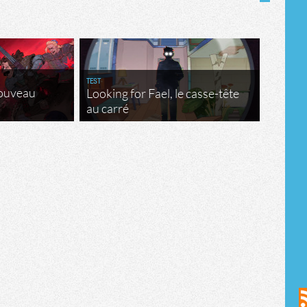
TEST
nouveau
Looking for Fael, le casse-tête
au carré