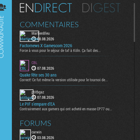
Digest
COMMENTAIRES
MartienBleu
08.08.2026
Factornews X Gamescom 2026
Force à vous pour le séjour de taf à Köln. Ça fait des...
CBL
07.08.2026
Quake fête ses 30 ans
Correct! Ce fut même la version utilisée pour le tournoi de...
ptitbgaz
07.08.2026
Le PIF s'empare d'EA
Contrairement aux gamers qui ont acheté en masse CP77 ou...
FORUMS
carwin
03.08.2026