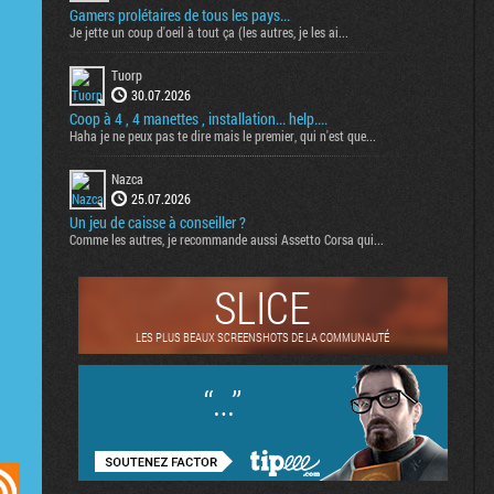
Gamers prolétaires de tous les pays...
Je jette un coup d'oeil à tout ça (les autres, je les ai...
Tuorp
30.07.2026
Coop à 4 , 4 manettes , installation... help....
Haha je ne peux pas te dire mais le premier, qui n'est que...
Nazca
25.07.2026
Un jeu de caisse à conseiller ?
Comme les autres, je recommande aussi Assetto Corsa qui...
SLICE
LES PLUS BEAUX SCREENSHOTS DE LA COMMUNAUTÉ