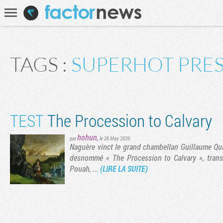
Communauté
Recherche
TAGS :
SUPERHOT PRE
TEST
The Procession to Calvary
hohun
,
par
le 26 May 2020
Naguère vinct le grand chambellan Guillaume Qu
desnommé « The Procession to Calvary », trans
Pouah, ...
(LIRE LA SUITE)