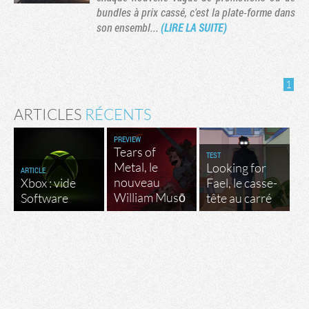
bundles à prix cassé, c'est la plate-forme dans
son ensembl...
(LIRE LA SUITE)
1
ARTICLES
RÉCENTS
PREVIEW
Tears of
TEST
Metal, le
Looking for
ARTICLE
nouveau
Xbox : vide
Fael, le casse-
Tribune
William Musō
Software
tête au carré
Factornews