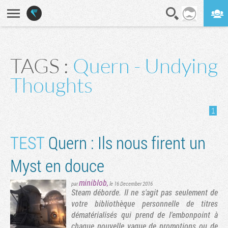
En direct
Digest
TAGS :
Quern - Undying
Thoughts
1
TEST
Quern : Ils nous firent un
Myst en douce
miniblob
,
par
le 16 December 2016
Steam déborde. Il ne s'agit pas seulement de
votre bibliothèque personnelle de titres
dématérialisés qui prend de l'embonpoint à
chaque nouvelle vague de promotions ou de