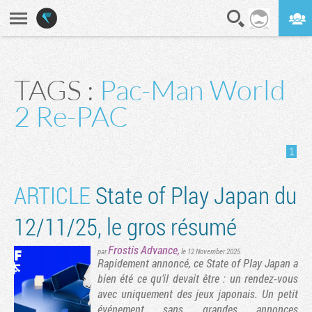
En direct
Digest
TAGS :
Pac-Man World
2 Re-PAC
1
ARTICLE
State of Play Japan du
12/11/25, le gros résumé
Frostis Advance
,
par
le 12 November 2025
Rapidement annoncé, ce State of Play Japan a
bien été ce qu'il devait être : un rendez-vous
avec uniquement des jeux japonais. Un petit
événement sans grandes annonces