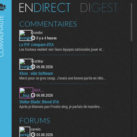
Digest
COMMENTAIRES
Krondor
il y a 4 heures
Le PIF s'empare d'EA
Les footeux veulent voir leurs équipes nationales jouer et...
FirstWar
06.08.2026
Xbox : vide Software
Merci pour ce gros recap. J’avais une bonne partie en tête...
__MaX__
06.08.2026
Stellar Blade: Blood d'IA
Après je blamais pas Frostis eing, je parlais de manière...
FORUMS
carwin
03.08.2026