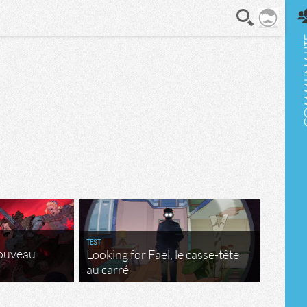
En direct
TEST
nouveau
Looking for Fael, le casse-tête
au carré