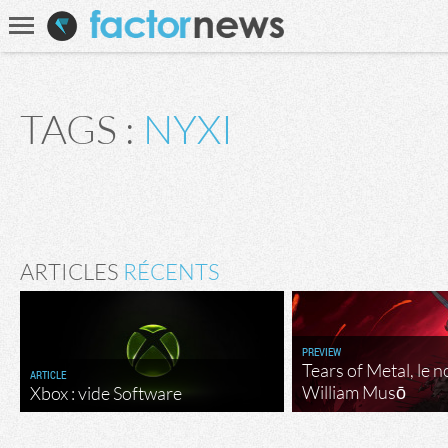
Communauté
Recherche
TAGS :
NYXI
ARTICLES
RÉCENTS
PREVIEW
Tears of Metal, le 
ARTICLE
William Musō
Xbox : vide Software