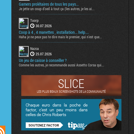
Gamers prolétaires de tous les pays...
Je jette un coup d'oeil à tout ça (les autres, je les ai...
Tuorp
30.07.2026
Coop à 4 , 4 manettes , installation... help....
Haha je ne peux pas te dire mais le premier, qui n'est que...
Nazca
25.07.2026
Un jeu de caisse à conseiller ?
Comme les autres, je recommande aussi Assetto Corsa qui...
SLICE
LES PLUS BEAUX SCREENSHOTS DE LA COMMUNAUTÉ