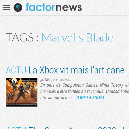
Communauté
Recherche
TAGS :
Marvel's Blade
ACTU
La Xbox vit mais l'art cane
CBL
,
par
le 30 June 2026
En plus de Compulsion Games, Ninja Theory et 
menacés d'être fermés ou revendus. Undead Labs p
être annulé si un r...
(LIRE LA SUITE)