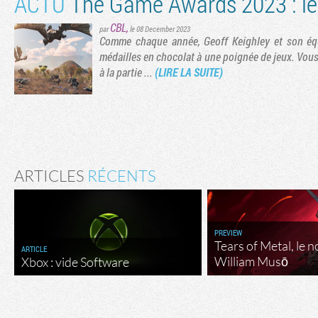
ACTU
The Game Awards 2023 : le
CBL
,
par
le 08 December 2023
Comme chaque année, Geoff Keighley et son équ
médailles en chocolat à une poignée de jeux. Vous
à la partie ...
(LIRE LA SUITE)
ARTICLES
RÉCENTS
PREVIEW
Tears of Metal, le 
ARTICLE
William Musō
Xbox : vide Software
Flux RSS