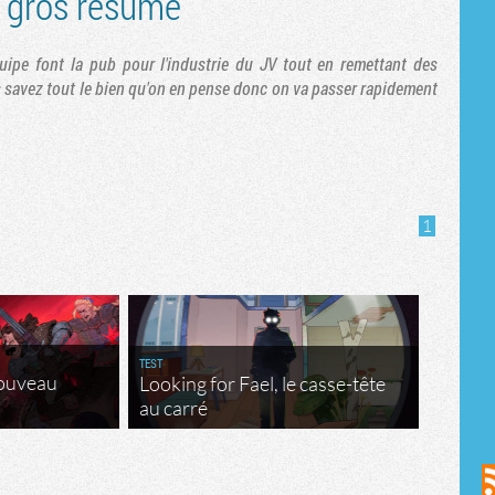
 gros résumé
ipe font la pub pour l'industrie du JV tout en remettant des
 savez tout le bien qu'on en pense donc on va passer rapidement
1
TEST
nouveau
Looking for Fael, le casse-tête
au carré