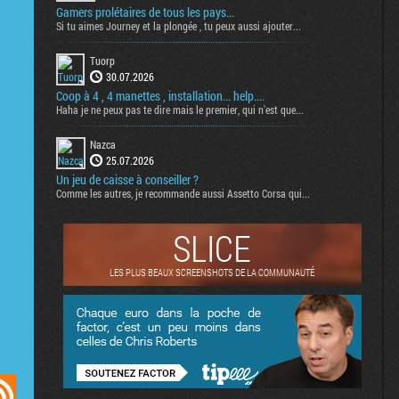
Gamers prolétaires de tous les pays...
Si tu aimes Journey et la plongée , tu peux aussi ajouter...
Tuorp
30.07.2026
Coop à 4 , 4 manettes , installation... help....
Haha je ne peux pas te dire mais le premier, qui n'est que...
Nazca
25.07.2026
Un jeu de caisse à conseiller ?
Comme les autres, je recommande aussi Assetto Corsa qui...
SLICE
LES PLUS BEAUX SCREENSHOTS DE LA COMMUNAUTÉ