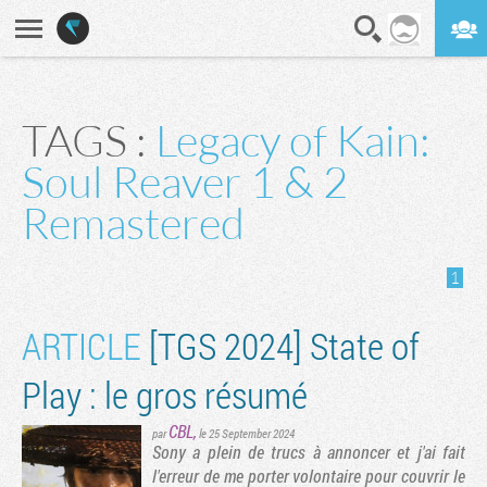
En direct
Digest
TAGS :
Legacy of Kain:
Soul Reaver 1 & 2
Remastered
1
ARTICLE
[TGS 2024] State of
Play : le gros résumé
CBL
,
par
le 25 September 2024
Sony a plein de trucs à annoncer et j'ai fait
l'erreur de me porter volontaire pour couvrir le