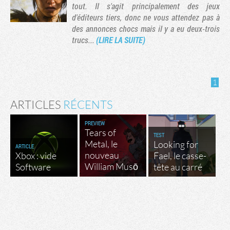
tout. Il s'agit principalement des jeux
d'éditeurs tiers, donc ne vous attendez pas à
des annonces chocs mais il y a eu deux-trois
trucs...
(LIRE LA SUITE)
1
ARTICLES
RÉCENTS
PREVIEW
Tears of
TEST
Tribune
Metal, le
Looking for
ARTICLE
nouveau
Xbox : vide
Fael, le casse-
William Musō
Software
tête au carré
Factornews