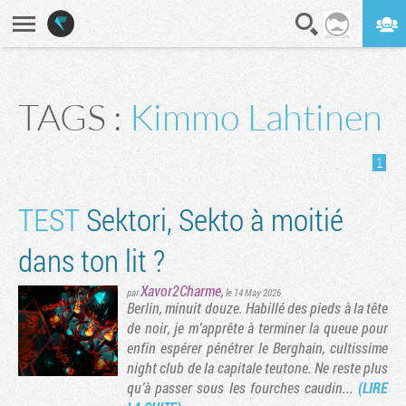
En direct
Digest
TAGS :
Kimmo Lahtinen
1
TEST
Sektori, Sekto à moitié
dans ton lit ?
Xavor2Charme
,
par
le 14 May 2026
Berlin, minuit douze. Habillé des pieds à la tête
de noir, je m’apprête à terminer la queue pour
enfin espérer pénétrer le Berghain, cultissime
night club de la capitale teutone. Ne reste plus
qu’à passer sous les fourches caudin...
(LIRE