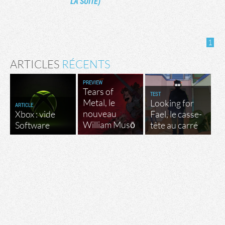
LA SUITE)
1
ARTICLES
RÉCENTS
PREVIEW
Tears of
TEST
Metal, le
Looking for
ARTICLE
nouveau
Xbox : vide
Fael, le casse-
William Musō
Software
tête au carré
Tribune
Factornews