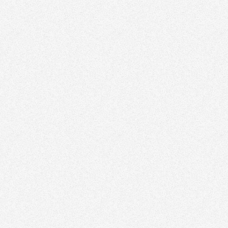
Tribune
Factornews