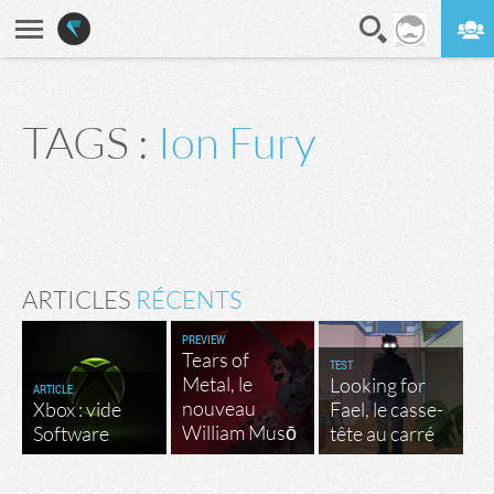
En direct
Digest
TAGS :
Ion Fury
ARTICLES
RÉCENTS
PREVIEW
Tears of
TEST
Metal, le
Looking for
ARTICLE
nouveau
Xbox : vide
Fael, le casse-
William Musō
Software
tête au carré