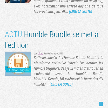
ourson grincheux vous a mitonné un récap ici),
avec notamment une arrivée day one de tous
les prochains jeux �...
(LIRE LA SUITE)
ACTU
Humble Bundle se met à
l'édition
CBL
,
par
le 09 February 2017
Suite au succès de l'Humble Bundle Monthly, la
plateforme caritative lançait l'an dernier les
Tribune
Humble Originals, des jeux indies distribués en
exclusivité avec le Humble Bundle
Monthly. Depuis, HB a dépassé la barre des dix
millions...
(LIRE LA SUITE)
1