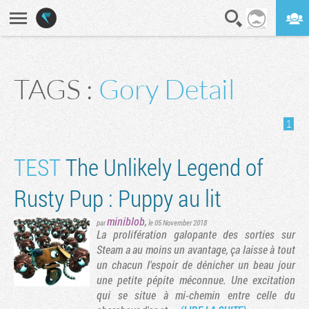
En direct
Digest
TAGS :
Gory Detail
1
TEST
The Unlikely Legend of
Rusty Pup : Puppy au lit
miniblob
,
par
le 05 November 2018
La prolifération galopante des sorties sur
Steam a au moins un avantage, ça laisse à tout
un chacun l'espoir de dénicher un beau jour
une petite pépite méconnue. Une excitation
qui se situe à mi-chemin entre celle du