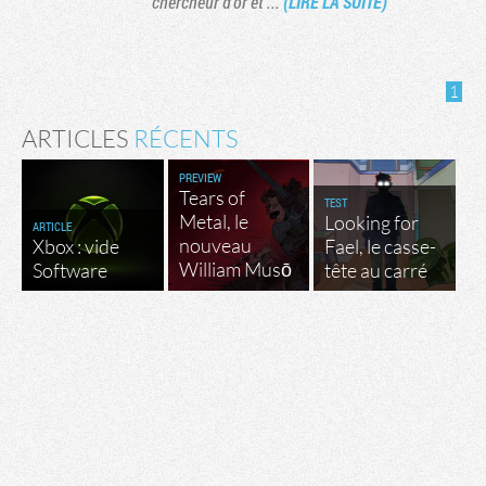
chercheur d'or et ...
(LIRE LA SUITE)
1
ARTICLES
RÉCENTS
PREVIEW
Tears of
TEST
Metal, le
Looking for
ARTICLE
nouveau
Xbox : vide
Fael, le casse-
William Musō
Software
tête au carré
Tribune
Factornews