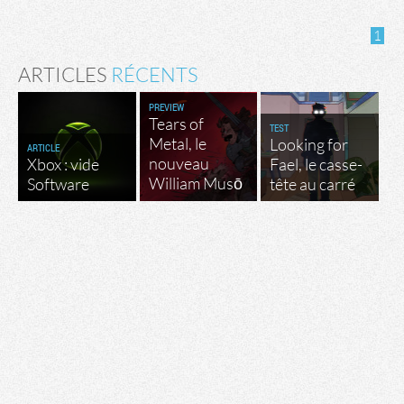
1
ARTICLES
RÉCENTS
PREVIEW
Tears of
TEST
Metal, le
Looking for
ARTICLE
nouveau
Xbox : vide
Fael, le casse-
William Musō
Software
tête au carré
Tribune
Factornews