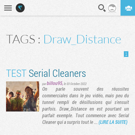
En direct
Digest
TAGS :
Draw_Distance
1
TEST
Serial Cleaners
billou95
,
par
le 03 October 2022
On parle souvent des réussites
commerciales dans le jeu vidéo, mais peu du
tunnel rempli de désillusions qui s'ensuit
parfois. Draw_Distance en est pourtant un
parfait exemple. Tout commence avec Serial
Cleaner qui a surpris tout le ...
(LIRE LA SUITE)