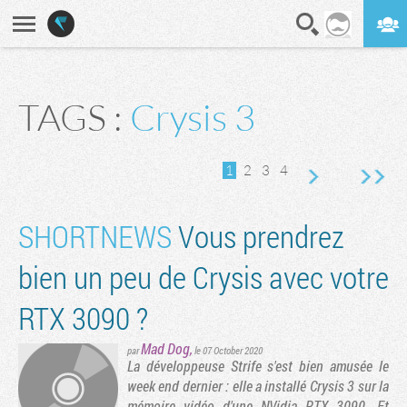
En direct
Digest
TAGS :
Crysis 3
vante
rnière page
1
2
3
4
SHORTNEWS
Vous prendrez
bien un peu de Crysis avec votre
RTX 3090 ?
Mad Dog
,
par
le 07 October 2020
La développeuse Strife s'est bien amusée le
week end dernier : elle a installé Crysis 3 sur la
mémoire vidéo d'une NVidia RTX 3090. Et