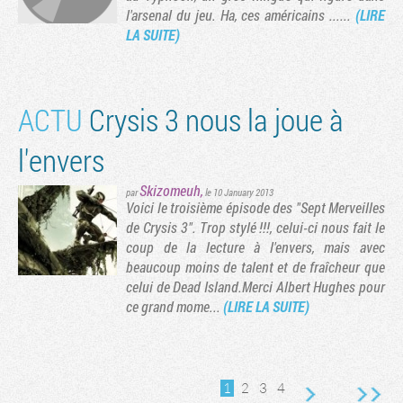
l'arsenal du jeu. Ha, ces américains ......
(LIRE
LA SUITE)
ACTU
Crysis 3 nous la joue à
l'envers
Skizomeuh
,
par
le 10 January 2013
Voici le troisième épisode des "Sept Merveilles
de Crysis 3". Trop stylé !!!, celui-ci nous fait le
coup de la lecture à l'envers, mais avec
beaucoup moins de talent et de fraîcheur que
celui de Dead Island.Merci Albert Hughes pour
ce grand mome...
(LIRE LA SUITE)
1
2
3
4