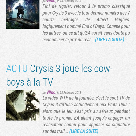
Niko
,
par
le 14 February 2013
Fini de rigoler, retour à la promo classique
pour Crysis 3 avec le tout dernier numéro des 7
courts métrages de Albert Hughes,
logiquement nommé End of Days. Comme pour
les autres, on se dit qu'EA aurait sans doute pu
économiser le prix du réal...
(LIRE LA SUITE)
ACTU
Crysis 3 joue les cow-
boys à la TV
Niko
,
par
le 12 February 2013
La vidéo WTF de la journée, c'est le spot TV de
Crysis 3 diffusé actuellement aux Etats-Unis :
alors que le jeu s'est pris au sérieux pendant
toute la promo, EA allant jusqu'à engager un
réalisateur connu pour apposer sa signature
sur des trail...
(LIRE LA SUITE)