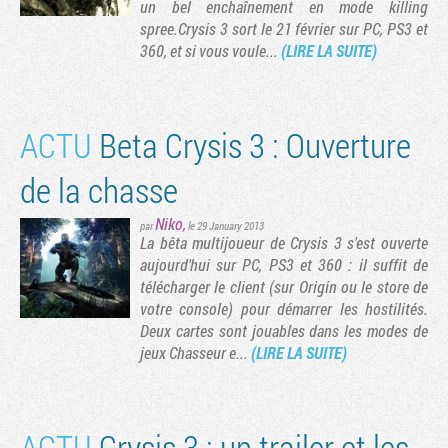
un bel enchaînement en mode killing
spree.Crysis 3 sort le 21 février sur PC, PS3 et
vante
rnière page
360, et si vous voule...
(LIRE LA SUITE)
ACTU
Beta Crysis 3 : Ouverture
de la chasse
Niko
,
par
le 29 January 2013
La bêta multijoueur de Crysis 3 s'est ouverte
aujourd'hui sur PC, PS3 et 360 : il suffit de
télécharger le client (sur Origin ou le store de
votre console) pour démarrer les hostilités.
Deux cartes sont jouables dans les modes de
jeux Chasseur e...
(LIRE LA SUITE)
ACTU
Crysis 3 : un trailer et les