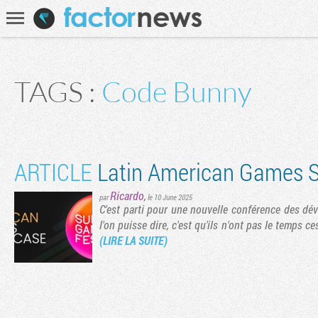
Communauté
Recherche
TAGS :
Code Bunny
ARTICLE
Latin American Games S
Ricardo
,
par
le 10 June 2025
C'est parti pour une nouvelle conférence des dé
l'on puisse dire, c'est qu'ils n'ont pas le temps
(LIRE LA SUITE)