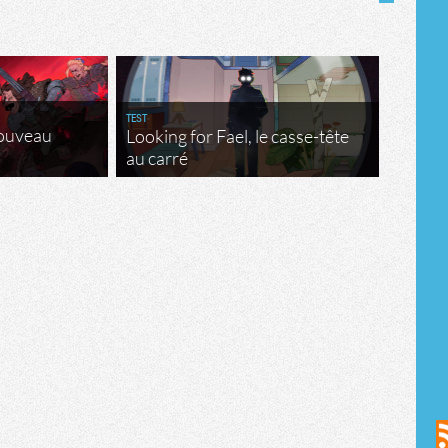
TEST
nouveau
Looking for Fael, le casse-tête
au carré