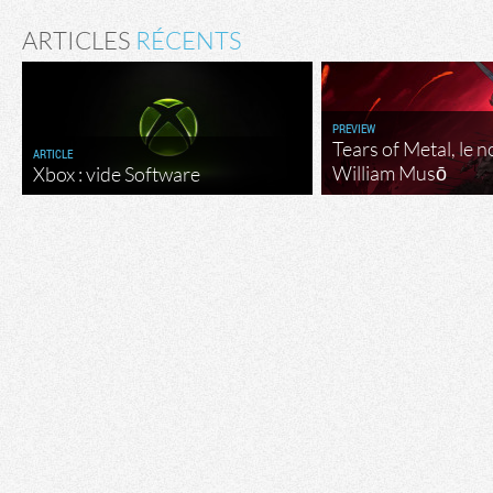
ARTICLES
RÉCENTS
PREVIEW
Tears of Metal, le 
ARTICLE
William Musō
Xbox : vide Software
Flux RSS