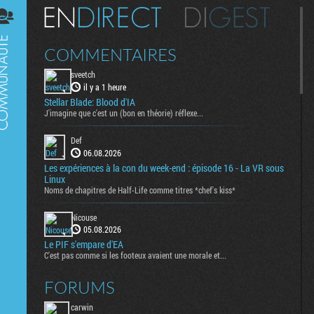
Digest
COMMENTAIRES
sveetch
il y a 1 heure
Stellar Blade: Blood d'IA
J'imagine que c'est un (bon en théorie) réflexe...
Def
06.08.2026
Les expériences à la con du week-end : épisode 16 - La VR sous
Linux
Noms de chapitres de Half-Life comme titres *chef's kiss*
Nicouse
05.08.2026
Le PIF s'empare d'EA
C'est pas comme si les footeux avaient une morale et...
FORUMS
carwin