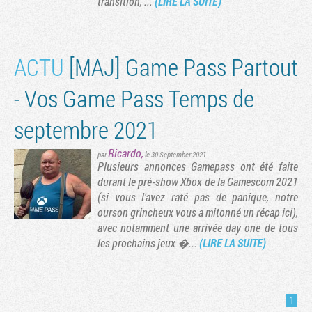
transition, ...
(LIRE LA SUITE)
ACTU
[MAJ] Game Pass Partout
- Vos Game Pass Temps de
septembre 2021
Ricardo
,
par
le 30 September 2021
Plusieurs annonces Gamepass ont été faite
durant le pré-show Xbox de la Gamescom 2021
Tribune
(si vous l'avez raté pas de panique, notre
ourson grincheux vous a mitonné un récap ici),
avec notamment une arrivée day one de tous
les prochains jeux �...
(LIRE LA SUITE)
1