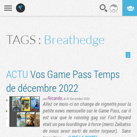
En direct
Digest
TAGS :
Breathedge
1
ACTU
Vos Game Pass Temps
de décembre 2022
Ricardo
,
par
le 01 December 2022
Allez ce mois-ci on change de vignette pour la
petite news mensuelle sur le Game Pass, car il
est vrai que le running gag sur Fort Boyard
etait un peu lourdingue à force (merci Zaibatsu
de nous avoir sorti de notre torpeur). Sans