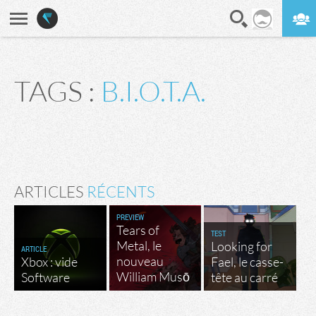
En direct
Digest
TAGS :
B.I.O.T.A.
ARTICLES
RÉCENTS
PREVIEW
Tears of
TEST
Metal, le
Looking for
ARTICLE
nouveau
Xbox : vide
Fael, le casse-
William Musō
Software
tête au carré