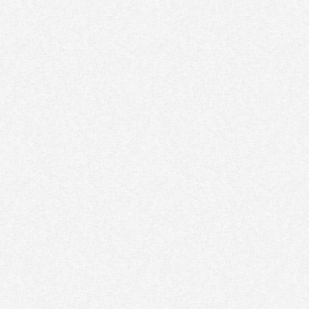
Tribune
Factornews