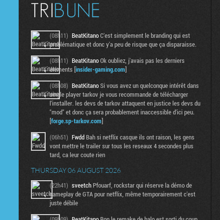
(08h11)
BeatKitano
C'est simplement le branding qui est
problématique et donc y'a peu de risque que ça disparaisse.
(08h11)
BeatKitano
Ok oubliez, j'avais pas les derniers
éléments [
insider-gaming.com
]
(08h08)
BeatKitano
Si vous avez un quelconque intérêt dans
single player tarkov je vous recommande de télécharger
l'installer. les devs de tarkov attaquent en justice les devs du
"mod" et donc ça sera probablement inaccessible d'ici peu.
[
forge.sp-tarkov.com
]
(06h51)
Fwdd
Bah si netflix casque ils ont raison, les gens
vont mettre le trailer sur tous les reseaux 4 secondes plus
tard, ca leur coute rien
THURSDAY 06 AUGUST 2026
(22h41)
sveetch
Pfouarf, rockstar qui réserve la démo de
gameplay de GTA pour netflix, même temporairement c'est
juste débile
(09h09)
BeatKitano
Bon le remake de halo est sorti du coup