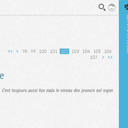
En direct
98
99
100
101
102
103
104
105
106
107
Page suivante
Dernière page
ve
 C'est toujours aussi fun mais le niveau des joueurs est super