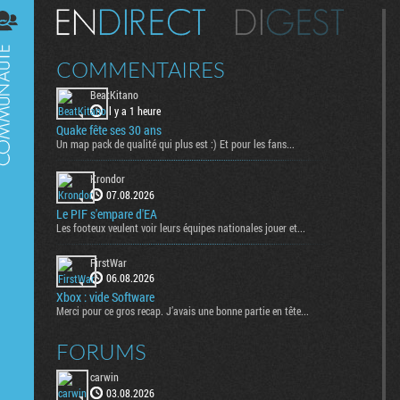
Digest
COMMENTAIRES
BeatKitano
il y a 1 heure
Quake fête ses 30 ans
Un map pack de qualité qui plus est :) Et pour les fans...
Krondor
07.08.2026
Le PIF s'empare d'EA
Les footeux veulent voir leurs équipes nationales jouer et...
FirstWar
06.08.2026
Xbox : vide Software
Merci pour ce gros recap. J’avais une bonne partie en tête...
FORUMS
carwin
03.08.2026