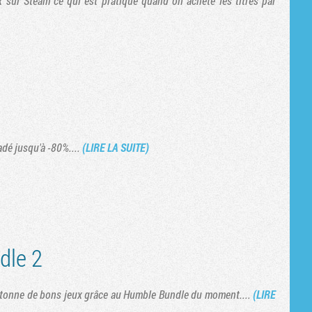
x sur Steam ce qui est pratique quand on achète les titres par
adé jusqu'à -80%....
(LIRE LA SUITE)
dle 2
ne tonne de bons jeux grâce au Humble Bundle du moment....
(LIRE