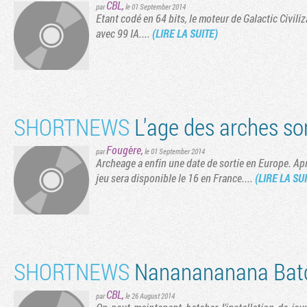
CBL
,
par
le 01 September 2014
Etant codé en 64 bits, le moteur de Galactic Civil
avec 99 IA....
(LIRE LA SUITE)
SHORTNEWS
L'age des arches sor
Fougère
,
par
le 01 September 2014
Archeage a enfin une date de sortie en Europe. Apr
jeu sera disponible le 16 en France....
(LIRE LA SU
SHORTNEWS
Nananananana Bat
CBL
,
par
le 26 August 2014