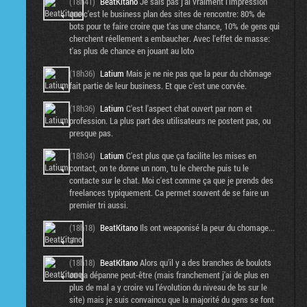
(18h41)
BeatKitano
Je sais pas j'ai vraiment l'impression
que c'est le business plan des sites de rencontre: 80% de
bots pour te faire croire que t'as une chance, 10% de gens qui
cherchent réellement a embaucher. Avec l'effet de masse:
t'as plus de chance en jouant au loto
(18h36)
Latium
Mais je ne nie pas que la peur du chômage
fait partie de leur business. Et que c'est une corvée.
(18h36)
Latium
C'est l'aspect chat ouvert par nom et
profession. La plus part des utilisateurs ne postent pas, ou
presque pas.
(18h34)
Latium
C'est plus que ça facilite les mises en
contact, on te donne un nom, tu le cherche puis tu le
contacte sur le chat. Moi c'est comme ça que je prends des
freelances typiquement. Ca permet souvent de se faire un
premier tri aussi.
(18h18)
BeatKitano
Ils ont weaponisé la peur du chomage...
:/
(18h18)
BeatKitano
Alors qu'il y a des branches de boulots
ou ça dépanne peut-être (mais franchement j'ai de plus en
plus de mal a y croire vu l'évolution du niveau de bs sur le
site) mais je suis convaincu que la majorité du gens se font