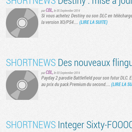
CBL
,
par
le 05 September 2014
Si vous achetez Destiny ou son DLC en télécharg
la version XO/PS4....
(LIRE LA SUITE)
SHORTNEWS
Des nouveaux fling
CBL
,
par
le 03 September 2014
Payday 2 parodie Battlefield pour son futur DLC. E
au prix du pack Premium du second....
(LIRE LA SU
SHORTNEWS
Integer Sixty-FO