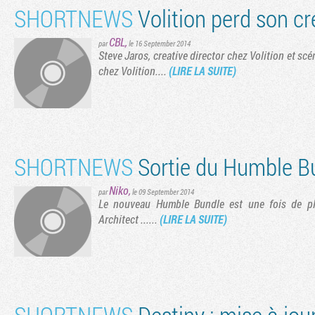
SHORTNEWS
Volition perd son cr
CBL
,
par
le 16 September 2014
Steve Jaros, creative director chez Volition et scé
chez Volition....
(LIRE LA SUITE)
SHORTNEWS
Sortie du Humble B
Niko
,
par
le 09 September 2014
Le nouveau Humble Bundle est une fois de pl
Architect ......
(LIRE LA SUITE)
SHORTNEWS
Destiny : mise à jour