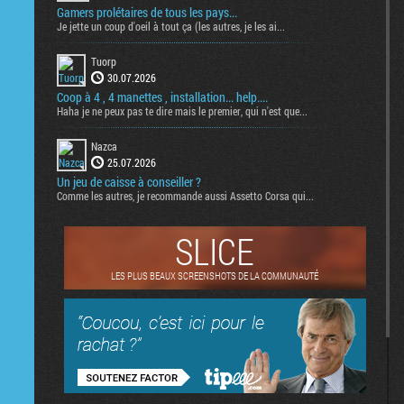
Gamers prolétaires de tous les pays...
Je jette un coup d'oeil à tout ça (les autres, je les ai...
Tuorp
30.07.2026
Coop à 4 , 4 manettes , installation... help....
Haha je ne peux pas te dire mais le premier, qui n'est que...
Nazca
25.07.2026
Un jeu de caisse à conseiller ?
Comme les autres, je recommande aussi Assetto Corsa qui...
SLICE
LES PLUS BEAUX SCREENSHOTS DE LA COMMUNAUTÉ