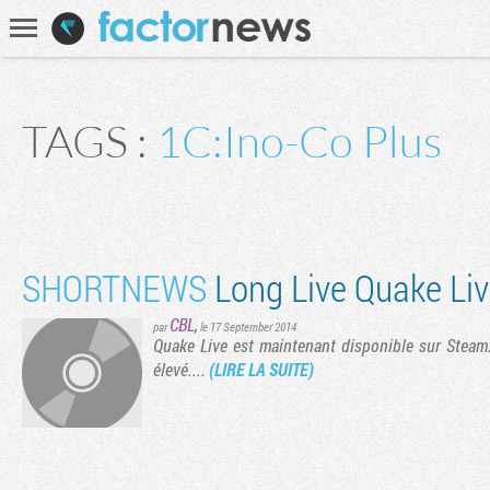
Communauté
Recherche
TAGS :
1C:Ino-Co Plus
Première page
Page précédente
SHORTNEWS
Long Live Quake Li
CBL
,
par
le 17 September 2014
Quake Live est maintenant disponible sur Steam.
élevé....
(LIRE LA SUITE)