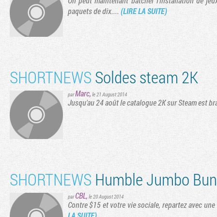
On peut maintenant batcher l'installation de jeu
paquets de dix....
(LIRE LA SUITE)
SHORTNEWS
Soldes steam 2K
Marc
,
par
le 21 August 2014
Jusqu'au 24 août le catalogue 2K sur Steam est br
SHORTNEWS
Humble Jumbo Bun
CBL
,
par
le 20 August 2014
Contre $15 et votre vie sociale, repartez avec u
LA SUITE)