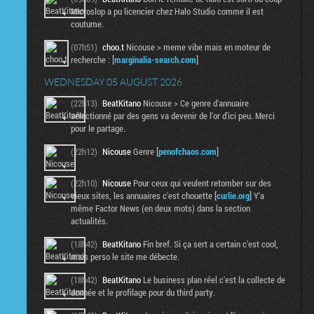
Microslop a pu licencier chez Halo Studio comme il est
coutume.
(07h51)
choo.t
Nicouse > meme vibe mais en moteur de
recherche : [
marginalia-search.com
]
WEDNESDAY 05 AUGUST 2026
(22h13)
BeatKitano
Nicouse > Ce genre d'annuaire
sélectionné par des gens va devenir de l'or d'ici peu. Merci
pour le partage.
(22h12)
Nicouse
Genre [
penofchaos.com
]
(22h10)
Nicouse
Pour ceux qui veulent retomber sur des
vieux sites, les annuaires c'est chouette [
curlie.org
] Y'a
même Factor News (en deux mots) dans la section
actualités.
(18h42)
BeatKitano
Fin bref. Si ça sert a certain c'est cool,
mais perso le site me débecte.
(18h42)
BeatKitano
Le business plan réel c'est la collecte de
donnée et le profilage pour du third party.