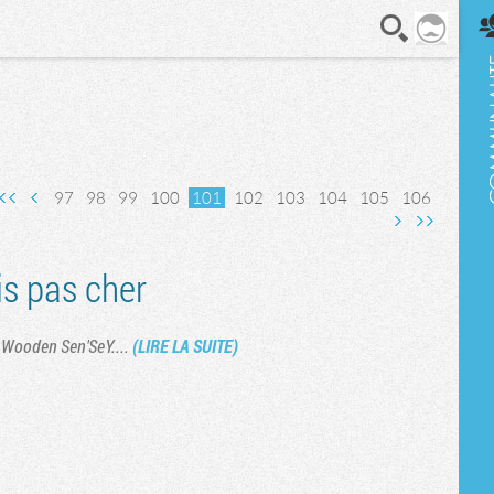
En direct
97
98
99
100
101
102
103
104
105
106
Page suivante
Dernière page
is pas cher
t Wooden Sen'SeY....
(LIRE LA SUITE)