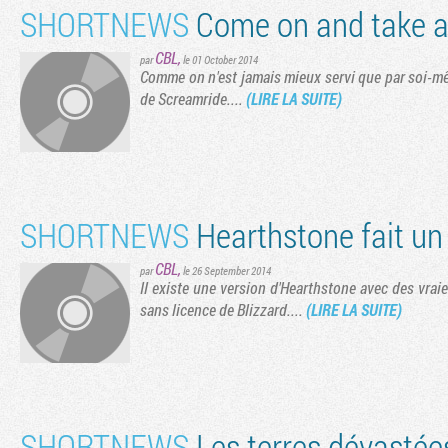
SHORTNEWS
Come on and take a
CBL
,
par
le 01 October 2014
Comme on n'est jamais mieux servi que par soi-mê
de Screamride....
(LIRE LA SUITE)
SHORTNEWS
Hearthstone fait un
CBL
,
par
le 26 September 2014
Il existe une version d'Hearthstone avec des vrai
sans licence de Blizzard....
(LIRE LA SUITE)
SHORTNEWS
Les terres dévastée