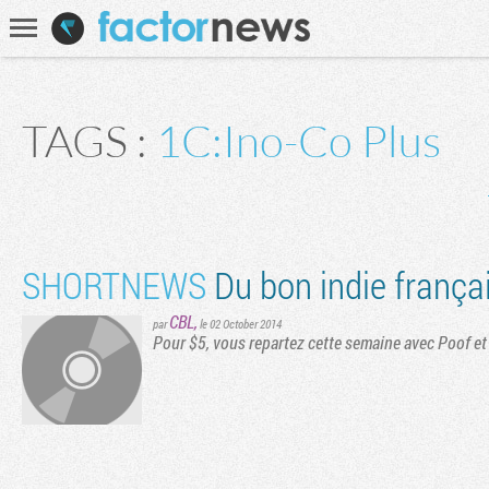
Communauté
Recherche
TAGS :
1C:Ino-Co Plus
Première page
Page précédente
SHORTNEWS
Du bon indie frança
CBL
,
par
le 02 October 2014
Pour $5, vous repartez cette semaine avec Poof e