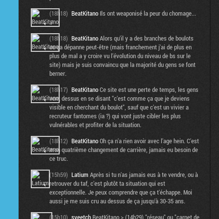
(18h18)
BeatKitano
Ils ont weaponisé la peur du chomage...
:/
(18h18)
BeatKitano
Alors qu'il y a des branches de boulots
ou ça dépanne peut-être (mais franchement j'ai de plus en
plus de mal a y croire vu l'évolution du niveau de bs sur le
site) mais je suis convaincu que la majorité du gens se font
berner.
(18h17)
BeatKitano
Ce site est une perte de temps, les gens
vont dessus en se disant "c'est comme ça que je deviens
visible en cherchant du boulot", sauf que c'est un vivier a
recruteur fantomes (ia ?) qui vont juste cibler les plus
vulnérables et profiter de la situation.
(18h12)
BeatKitano
Oh ça n'a rien avoir avec l'age hein. C'est
mon quatrième changement de carrière, jamais eu besoin de
ce truc.
(15h59)
Latium
Après si tu n'as jamais eus à te vendre, ou à
retrouver du taf, c'est plutôt ta situation qui est
exceptionnelle. Je peux comprendre que ça t'échappe. Moi
aussi je me suis cru au dessus de ça jusqu'à 30-35 ans.
(15h10)
sveetch
BeatKitano > (14h29) "réseau" ou "carnet de