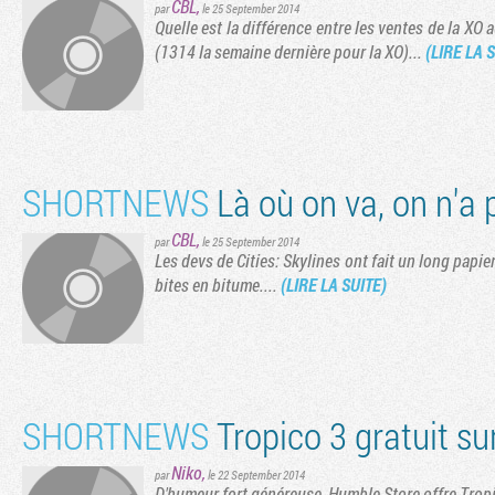
CBL
,
par
le 25 September 2014
Quelle est la différence entre les ventes de la XO
(1314 la semaine dernière pour la XO)...
(LIRE LA 
SHORTNEWS
Là où on va, on n'a 
CBL
,
par
le 25 September 2014
Les devs de Cities: Skylines ont fait un long papie
bites en bitume....
(LIRE LA SUITE)
SHORTNEWS
Tropico 3 gratuit su
Niko
,
par
le 22 September 2014
D'humeur fort généreuse, Humble Store offre Tropic