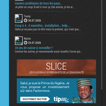
Gamers prolétaires de tous les pays...
Je jette un coup d'oeil à tout ça (les autres, je les ai...
Tuorp
30.07.2026
Coop à 4 , 4 manettes , installation... help....
Haha je ne peux pas te dire mais le premier, qui n'est que...
Nazca
25.07.2026
Un jeu de caisse à conseiller ?
Comme les autres, je recommande aussi Assetto Corsa qui...
SLICE
LES PLUS BEAUX SCREENSHOTS DE LA COMMUNAUTÉ