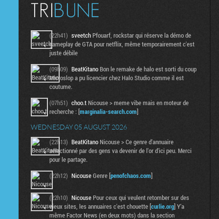
(22h41)
sveetch
Pfouarf, rockstar qui réserve la démo de
gameplay de GTA pour netflix, même temporairement c'est
juste débile
(09h09)
BeatKitano
Bon le remake de halo est sorti du coup
Microslop a pu licencier chez Halo Studio comme il est
coutume.
(07h51)
choo.t
Nicouse > meme vibe mais en moteur de
recherche : [
marginalia-search.com
]
WEDNESDAY 05 AUGUST 2026
(22h13)
BeatKitano
Nicouse > Ce genre d'annuaire
sélectionné par des gens va devenir de l'or d'ici peu. Merci
pour le partage.
(22h12)
Nicouse
Genre [
penofchaos.com
]
(22h10)
Nicouse
Pour ceux qui veulent retomber sur des
vieux sites, les annuaires c'est chouette [
curlie.org
] Y'a
même Factor News (en deux mots) dans la section