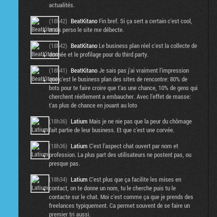
actualités.
(18h42)
BeatKitano
Fin bref. Si ça sert a certain c'est cool,
mais perso le site me débecte.
(18h42)
BeatKitano
Le business plan réel c'est la collecte de
donnée et le profilage pour du third party.
(18h41)
BeatKitano
Je sais pas j'ai vraiment l'impression
que c'est le business plan des sites de rencontre: 80% de
bots pour te faire croire que t'as une chance, 10% de gens qui
cherchent réellement a embaucher. Avec l'effet de masse:
t'as plus de chance en jouant au loto
(18h36)
Latium
Mais je ne nie pas que la peur du chômage
fait partie de leur business. Et que c'est une corvée.
(18h36)
Latium
C'est l'aspect chat ouvert par nom et
profession. La plus part des utilisateurs ne postent pas, ou
presque pas.
(18h34)
Latium
C'est plus que ça facilite les mises en
contact, on te donne un nom, tu le cherche puis tu le
contacte sur le chat. Moi c'est comme ça que je prends des
freelances typiquement. Ca permet souvent de se faire un
premier tri aussi.