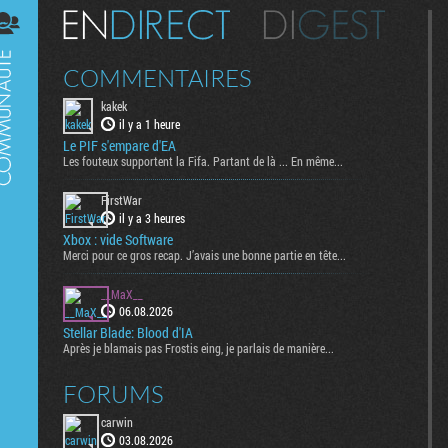
Digest
COMMENTAIRES
kakek
il y a 1 heure
Le PIF s'empare d'EA
Les fouteux supportent la Fifa. Partant de là ... En même...
FirstWar
il y a 3 heures
Xbox : vide Software
Merci pour ce gros recap. J’avais une bonne partie en tête...
__MaX__
06.08.2026
Stellar Blade: Blood d'IA
Après je blamais pas Frostis eing, je parlais de manière...
FORUMS
carwin
03.08.2026