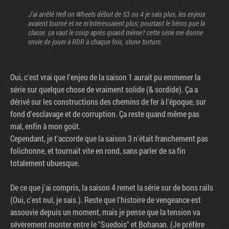
J'ai arrêté Hell on Wheels début de S3 ou 4 je sais plus, les enjeux
avaient tourné et ne m’intéressaient plus; pourtant le héros pue la
classe. ça vaut le coup après quand même? cette série me donne
envie de jouer à RDR à chaque fois, stune torture.
Oui, c'est vrai que l'enjeu de la saison 1 aurait pu emmener la
série sur quelque chose de vraiment solide (& sordide). Ça a
dérivé sur les constructions des chemins de fer à l'époque, sur
fond d'esclavage et de corruption. Ça reste quand même pas
mal, enfin à mon goût.
Cependant, je t'accorde que la saison 3 n'était franchement pas
folichonne, et tournait vite en rond, sans parler de sa fin
totalement ubuesque.
De ce que j'ai compris, la saison 4 remet la série sur de bons rails
(Oui, c'est nul, je sais.). Reste que l'histoire de vengeance est
assouvie depuis un moment, mais je pense que la tension va
sévèrement monter entre le "Suedois" et Bohanan. (Je préfère