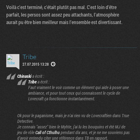
Voilà c'est terminé, c'était plutôt pas mal. C'est loin d'être
parfait, les persos sont assez peu attachants, l'atmosphère
aurait pu être bien meilleur mais l'ensemble est divertissant.
Tribe
27.07.2015 13:28
Chinaski
a écrit :
Tribe
a écrit :
Faut vraiment le voir comme un élément qui aide à poser une
ambiance, et pour tout ceux qui connaissent le cycle de
Lovecraft ça fonctionne instantanément.
Ok pour le paganisme, mais je n'ai rien vu de Lovecraftien dans True
Detective.
Je connais "assez" bien le Myhte, j'ai lu les bouquins et été MJ de
jeu de rôle
Call of Cthulhu
pendant dix ans, et je ne me souviens pas
d'avoir entendu citer une référence dans TB en rapport.