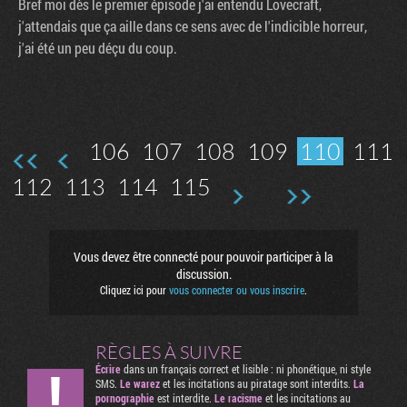
Bref moi dès le premier épisode j'ai entendu Lovecraft,
j'attendais que ça aille dans ce sens avec de l'indicible horreur,
j'ai été un peu déçu du coup.
106
107
108
109
110
111
112
113
114
115
Vous devez être connecté pour pouvoir participer à la
discussion.
Cliquez ici pour
vous connecter ou vous inscrire
.
RÈGLES À SUIVRE
Écrire
dans un français correct et lisible : ni phonétique, ni style
SMS.
Le warez
et les incitations au piratage sont interdits.
La
pornographie
est interdite.
Le racisme
et les incitations au