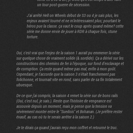
un tour post-guerre de sécession.
J'ai arrêté Hell on Wheels début de S3 ou 4 je sais plus, les
enjeux avaient tourné et ne m’intéressaient plus; pourtant le
héros pue la classe. ça vaut le coup après quand même? cette
série me donne envie de jouer à RDR à chaque fois, stune
torture.
Oui, c'est vrai que l'enjeu de la saison 1 aurait pu emmener la série
sur quelque chose de vraiment solide (& sordide). Ça a dérivé sur les
constructions des chemins de fer à l'époque, sur fond d'esclavage et
de corruption. Ça reste quand même pas mal, enfin à mon goût.
Cependant, je t'accorde que la saison 3 n'était franchement pas
folichonne, et tournait vite en rond, sans parler de sa fin totalement
ubuesque.
ante
ère page
De ce que j'ai compris, la saison 4 remet la série sur de bons rails
(Oui, c'est nul, je sais.). Reste que l'histoire de vengeance est
assouvie depuis un moment, mais je pense que la tension va
sévèrement monter entre le "Suedois" et Bohanan. (Je préfère rester
évasif, au cas où tu te serais arrêter à la saison 2.)
Je te dirais ça quand j'aurais reçu mon coffret et retourné le truc.