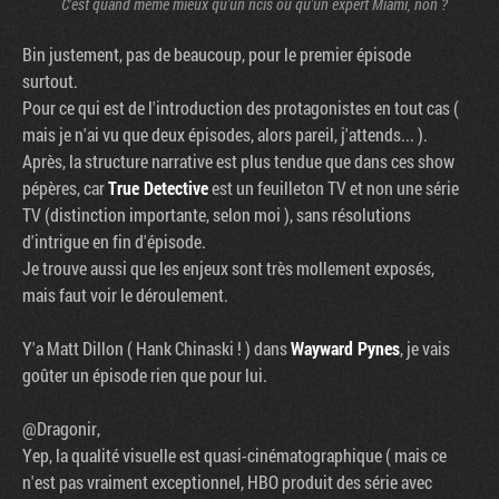
C'est quand même mieux qu'un ncis ou qu'un expert Miami, non ?
Bin justement, pas de beaucoup, pour le premier épisode
surtout.
Pour ce qui est de l'introduction des protagonistes en tout cas (
mais je n'ai vu que deux épisodes, alors pareil, j'attends... ).
Après, la structure narrative est plus tendue que dans ces show
pépères, car
True Detective
est un feuilleton TV et non une série
TV (distinction importante, selon moi ), sans résolutions
d'intrigue en fin d'épisode.
Je trouve aussi que les enjeux sont très mollement exposés,
mais faut voir le déroulement.
Y'a Matt Dillon ( Hank Chinaski ! ) dans
Wayward Pynes
, je vais
goûter un épisode rien que pour lui.
@Dragonir,
Yep, la qualité visuelle est quasi-cinématographique ( mais ce
n'est pas vraiment exceptionnel, HBO produit des série avec