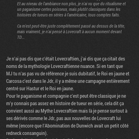
Et au niveau de l'ambiance non plus, je n'ai vu que du ritualisme et
un paganisme certes poisseux, mais plutôt classiques dans les
histoires de tueurs en séries à l'américaine, tous comptes faits.
Ca m'est peut-être juste complétement passé au dessus de la tête,
mais vraiment, je n'ai pensé à Lovecraft à aucun moment devant
TD...
Je n'ai pas dis que c'était Lovecraftien, j'ai dis que ça citait des
noms de la mythologie Lovecraftienne nuance. Si en tant que
MJ tu n'as pas vu de référence je suis dubitatif, le Roi en jaune et
Carcosa c'est dans le Jdr, il y a même une campagne entièrement
centré sur Hastur et le Roi en jaune.
Pour le paganisme et compagnie c'est peut être classique je ne
m'y connais pas assez en histoire de tueur en série, cela dit ça
convient aussi au Mythe Lovecraftien mais là je pense surtout à
ses dérivés comme le Jdr, pas aux nouvelles de Lovecraft lui
même (encore que l'Abomination de Dunwich avait un petit côté
redneck consanguin).