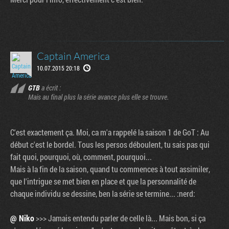
Captain America
10.07.2015 20:18
GTB
a écrit :
Mais au final plus la série avance plus elle se trouve.
C'est exactement ça. Moi, ca m'a rappelé la saison 1 de GoT : Au
Tribune
début c'est le bordel. Tous les persos déboulent, tu sais pas qui
fait quoi, pourquoi, où, comment, pourquoi...
Mais à la fin de la saison, quand tu commences à tout assimiler,
que l'intrigue se met bien en place et que la personnalité de
chaque individu se dessine, ben la série se termine... :nerd:
@ Niko
>>> Jamais entendu parler de celle là... Mais bon, si ça