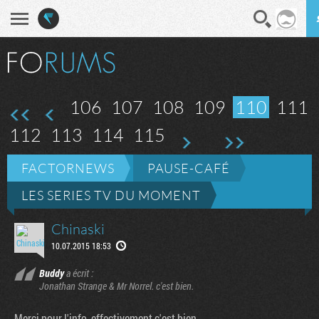
En direct
Diges
ante
ère page
106
107
108
109
110
111
112
113
114
115
FACTORNEWS
PAUSE-CAFÉ
LES SERIES TV DU MOMENT
Chinaski
10.07.2015 18:53
Buddy
a écrit :
Jonathan Strange & Mr Norrel. c'est bien.
Merci pour l'info, effectivement c'est bien.