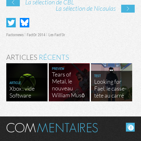
La sélection de CBL
La sélection de Nicaulas
Factornews
FactOr 2014
Les Fact'Or
ARTICLES
RÉCENTS
PREVIEW
Tears of
TEST
Metal, le
Looking for
ARTICLE
nouveau
Xbox : vide
Fael, le casse-
William Musō
Software
tête au carré
Masquer les commentaires lus.