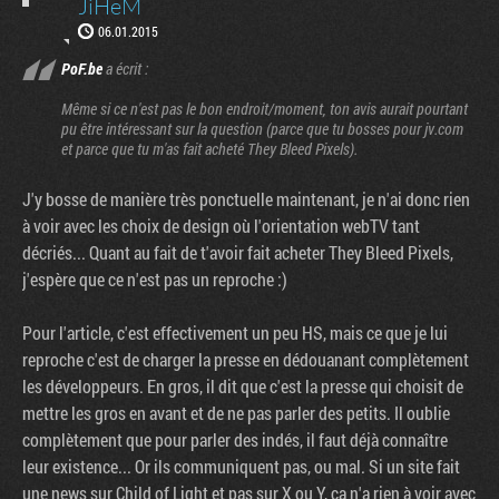
JiHeM
06.01.2015
PoF.be
a écrit :
Même si ce n'est pas le bon endroit/moment, ton avis aurait pourtant
pu être intéressant sur la question (parce que tu bosses pour jv.com
et parce que tu m'as fait acheté They Bleed Pixels).
J'y bosse de manière très ponctuelle maintenant, je n'ai donc rien
à voir avec les choix de design où l'orientation webTV tant
décriés... Quant au fait de t'avoir fait acheter They Bleed Pixels,
j'espère que ce n'est pas un reproche :)
Pour l'article, c'est effectivement un peu HS, mais ce que je lui
reproche c'est de charger la presse en dédouanant complètement
les développeurs. En gros, il dit que c'est la presse qui choisit de
mettre les gros en avant et de ne pas parler des petits. Il oublie
complètement que pour parler des indés, il faut déjà connaître
leur existence... Or ils communiquent pas, ou mal. Si un site fait
une news sur Child of Light et pas sur X ou Y, ça n'a rien à voir avec