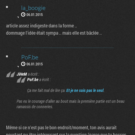
la_boogie
06.01.2015
article assez indigeste dans la forme ..
dommage l'idée était sympa .. mais elle est bâclée ..
PoF.be
06.01.2015
JiHeM
a écrit :
PoF.be
a écrit :
Ça me fait mal de lire ça.
Et je ne suis pas le seul
.
Pas eu le courage d'aller au bout mais la première partie est un beau
ramassis de conneries.
Même si ce n'est pas le bon endroit/moment, ton avis aurait
pourtant pu être intéressant sur la question (parce que tu bosses