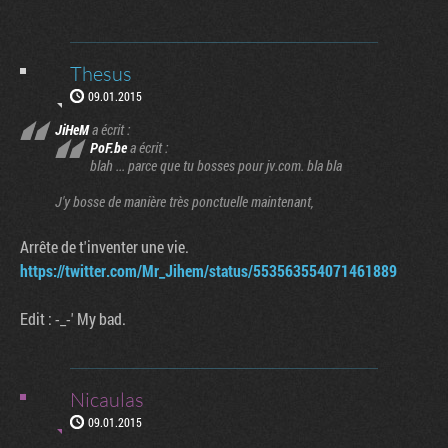
Thesus
09.01.2015
JiHeM
a écrit :
PoF.be
a écrit :
blah ... parce que tu bosses pour jv.com. bla bla
J'y bosse de manière très ponctuelle maintenant,
Arrête de t'inventer une vie.
https://twitter.com/Mr_Jihem/status/553563554071461889
Edit : -_-' My bad.
Nicaulas
09.01.2015