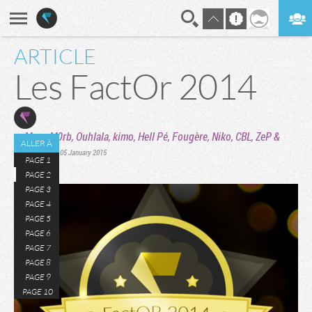
ARTICLE
En direct
Digest
Les FactOr 2014
Marc
,
M0rb
,
Ouhlala
,
kimo
,
Hell Pé
,
Fougère
,
Niko
,
CBL
,
ZeP
&
par
ALLER À
Nicaulas
,
le 05 January 2015
PAGE 1
email
PAGE 2
PAGE 3
PAGE 4
PAGE 5
PAGE 6
PAGE 7
PAGE 8
PAGE 9
PAGE 10