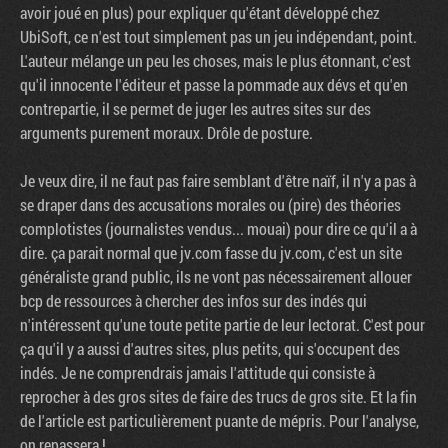
avoir joué en plus) pour expliquer qu'étant développé chez
UbiSoft, ce n'est tout simplement pas un jeu indépendant, point.
L'auteur mélange un peu les choses, mais le plus étonnant, c'est
qu'il innocente l'éditeur et passe la pommade aux dévs et qu'en
contrepartie, il se permet de juger les autres sites sur des
arguments purement moraux. Drôle de posture.
Je veux dire, il ne faut pas faire semblant d'être naïf, il n'y a pas à
se draper dans des accusations morales ou (pire) des théories
complotistes (journalistes vendus... mouai) pour dire ce qu'il a à
dire. ça parait normal que jv.com fasse du jv.com, c'est un site
généraliste grand public, ils ne vont pas nécessairement allouer
bcp de ressources à chercher des infos sur des indés qui
n'intéressent qu'une toute petite partie de leur lectorat. C'est pour
ça qu'il y a aussi d'autres sites, plus petits, qui s'occupent des
indés. Je ne comprendrais jamais l'attitude qui consiste à
reprocher à des gros sites de faire des trucs de gros site. Et la fin
de l'article est particulièrement puante de mépris. Pour l'analyse,
on repassera !