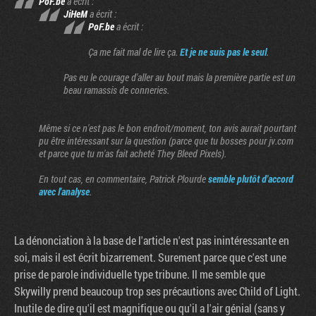
PoF.be
a écrit :
JiHeM
a écrit :
PoF.be
a écrit :
Ça me fait mal de lire ça.
Et je ne suis pas le seul
.
Pas eu le courage d'aller au bout mais la première partie est un
beau ramassis de conneries.
Même si ce n'est pas le bon endroit/moment, ton avis aurait pourtant
pu être intéressant sur la question (parce que tu bosses pour jv.com
et parce que tu m'as fait acheté They Bleed Pixels).
En tout cas, en commentaire, Patrick Plourde
semble plutôt d'accord
avec l'analyse
.
La dénonciation à la base de l'article n'est pas inintéressante en
soi, mais il est écrit bizarrement. Surement parce que c'est une
prise de parole individuelle type tribune. Il me semble que
Skywilly prend beaucoup trop ses précautions avec Child of Light.
Inutile de dire qu'il est magnifique ou qu'il a l'air génial (sans y