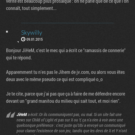
vérité est beaucoup plus prosaïque : on ne parle que de ce que l'on
connaît, tout simplement...
Skywilly
09.01.2015
Bonjour JiHeM, c'est le mec qui a écrit ce "ramassis de connerie"
qui te répond.
Apparemment tu n'es pas le Jihem de jv.com, ou alors vous êtes
deux avec le même pseudo ce qui est compliqué o_o
Je te cite, parce que j'ai pas que ça à faire de me défendre encore
devant un "grand manitou du milieu qui sait tout, et moi rien".
JiHeM
a écrit :Or ils communiquent pas, ou mal. Si un site fait une
news sur Child of Light et pas sur X ou Y, ça n'a rien à voir avec une
quelconque préférence : c'est juste qu'Ubi a envoyé un communiqué
pour clamer l'existence de son jeu, tandis que les devs de X et Y n'ont