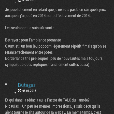
05.01.2015
Je joue tellement en retard que je ne suis pas bien sûr quels jeux
auxquels j'ai joué en 2014 sont effectivement de 2014.
Les seuls dont je suis sûr sont :
Betrayer : pour l'ambiance prenante
Gauntlet : un bon jeu popcorn légèrement répétitif mais qu'on se
relance facilement entre potes
Borderlands the pre-sequel : peu de nouveautés mais toujours
sympa (quelques répliques franchement cultes aussi)
Butagaz
05.01.2015
Et qui dans la rédac a eu le Factor du TALC du l'année?
Nicaulas > Un peu les mêmes impressions, je suis déçu qu'ils
aient tourné le site autour de la WebTV. En même temps, c'est