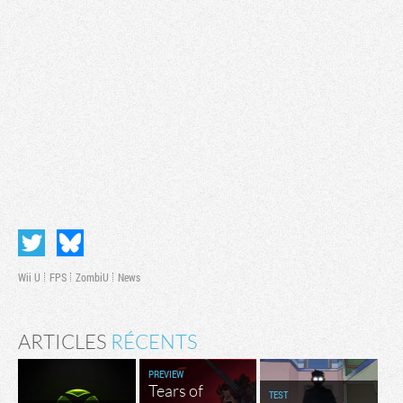
Wii U
FPS
ZombiU
News
ARTICLES
RÉCENTS
PREVIEW
Tears of
TEST