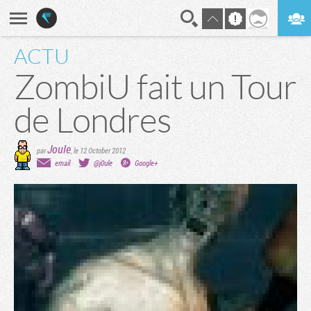
ACTU
En direct
Digest
ZombiU fait un Tour
de Londres
Joule
par
,
le 12 October 2012
email
@j0ule
Google+