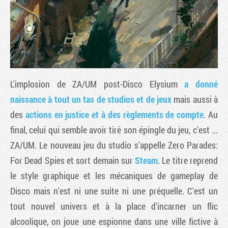
L'implosion de ZA/UM post-Disco Elysium
a donné
naissance à tout un tas de studios et de jeux
mais aussi à
des
actions en justice et à des règlements de compte
. Au
final, celui qui semble avoir tiré son épingle du jeu, c'est ...
Tribune
ZA/UM. Le nouveau jeu du studio s'appelle Zero Parades:
For Dead Spies et sort demain sur
Steam
. Le titre reprend
le style graphique et les mécaniques de gameplay de
Disco mais n'est ni une suite ni une préquelle. C'est un
tout nouvel univers et à la place d'incarner un flic
alcoolique, on joue une espionne dans une ville fictive à