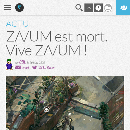
ACTU
En direct
Digest
ZA/UM est mort.
Vive ZA/UM !
CBL
par
,
le 20 May 2026
email
@CBL_Factor