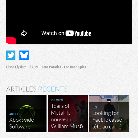
Disco Elysium
ZAUM
Zero Parades - For Dead Spies
ARTICLES
RÉCENTS
PREVIEW
Tears of
TEST
Metal, le
Looking for
ARTICLE
nouveau
Xbox : vide
Fael, le casse-
William Musō
Software
tête au carré