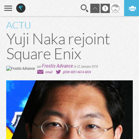
ACTU
En direct
Digest
Yuji Naka rejoint
Square Enix
Frostis Advance
par
,
le 22 January 2018
email
@SW-5831-6614-4024