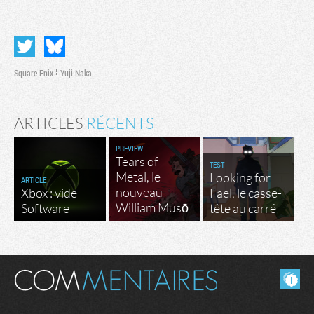
Square Enix
Yuji Naka
ARTICLES
RÉCENTS
PREVIEW
Tears of
TEST
Metal, le
Looking for
ARTICLE
nouveau
Xbox : vide
Fael, le casse-
William Musō
Software
tête au carré
Masquer les commentaires lus.