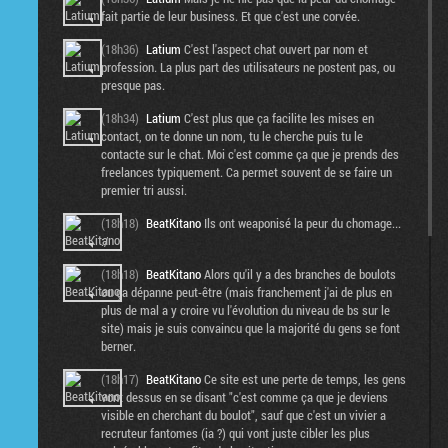
fait partie de leur business. Et que c'est une corvée.
(18h36)
Latium
C'est l'aspect chat ouvert par nom et
profession. La plus part des utilisateurs ne postent pas, ou
presque pas.
(18h34)
Latium
C'est plus que ça facilite les mises en
contact, on te donne un nom, tu le cherche puis tu le
contacte sur le chat. Moi c'est comme ça que je prends des
freelances typiquement. Ca permet souvent de se faire un
premier tri aussi.
(18h18)
BeatKitano
Ils ont weaponisé la peur du chomage...
:/
(18h18)
BeatKitano
Alors qu'il y a des branches de boulots
ou ça dépanne peut-être (mais franchement j'ai de plus en
plus de mal a y croire vu l'évolution du niveau de bs sur le
site) mais je suis convaincu que la majorité du gens se font
berner.
(18h17)
BeatKitano
Ce site est une perte de temps, les gens
vont dessus en se disant "c'est comme ça que je deviens
visible en cherchant du boulot", sauf que c'est un vivier a
recruteur fantomes (ia ?) qui vont juste cibler les plus