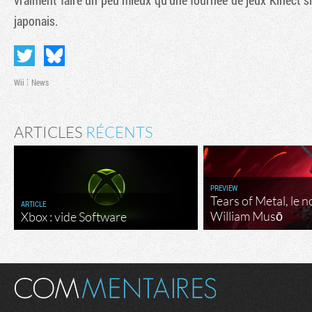
vraiment faire un peu mieux qu'une fournée de jeux Kinect si
japonais.
Wii
News
ARTICLES
RÉCENTS
PREVIEW
Tears of Metal, le 
ARTICLE
William Musō
Xbox : vide Software