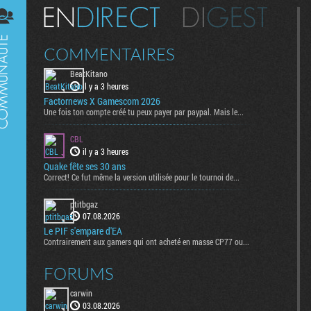
Digest
COMMENTAIRES
BeatKitano
il y a 3 heures
Factornews X Gamescom 2026
Une fois ton compte créé tu peux payer par paypal. Mais le...
CBL
il y a 3 heures
Quake fête ses 30 ans
Correct! Ce fut même la version utilisée pour le tournoi de...
ptitbgaz
07.08.2026
Le PIF s'empare d'EA
Contrairement aux gamers qui ont acheté en masse CP77 ou...
FORUMS
carwin
03.08.2026