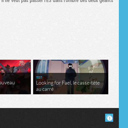
 il ne veut pas passer l'E3 dans l'ombre des deux géants
Tribune
TEST
nouveau
Looking for Fael, le casse-tête
au carré
Masquer les commentaires lus.