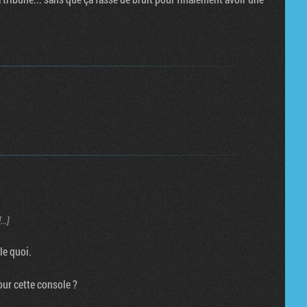
..]
le quoi.
our cette console ?