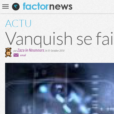
Communauté
Recherche
ACTU
Vanquish se fa
Zaza le Nounours
par
,
le 01 October 2010
email