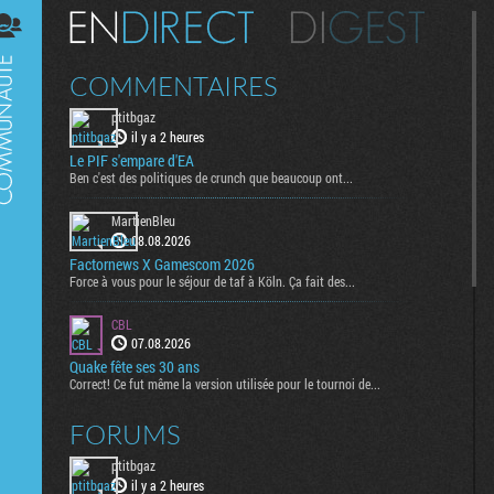
Digest
COMMENTAIRES
ptitbgaz
il y a 2 heures
Le PIF s'empare d'EA
Ben c'est des politiques de crunch que beaucoup ont...
MartienBleu
08.08.2026
Factornews X Gamescom 2026
Force à vous pour le séjour de taf à Köln. Ça fait des...
CBL
07.08.2026
Quake fête ses 30 ans
Correct! Ce fut même la version utilisée pour le tournoi de...
FORUMS
ptitbgaz
il y a 2 heures