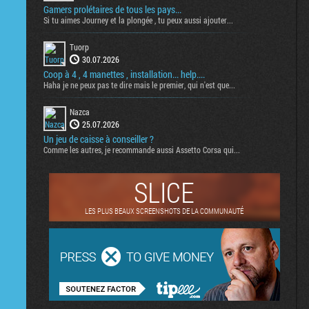
Gamers prolétaires de tous les pays...
Si tu aimes Journey et la plongée , tu peux aussi ajouter...
Tuorp
30.07.2026
Coop à 4 , 4 manettes , installation... help....
Haha je ne peux pas te dire mais le premier, qui n'est que...
Nazca
25.07.2026
Un jeu de caisse à conseiller ?
Comme les autres, je recommande aussi Assetto Corsa qui...
SLICE
LES PLUS BEAUX SCREENSHOTS DE LA COMMUNAUTÉ