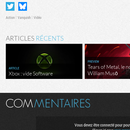
Action
Vanquish
Vidéo
ARTICLES
RÉCENTS
PREVIEW
Tears of Metal, le 
ARTICLE
William Musō
Xbox : vide Software
Flux RSS
Vous devez être connecté pour pouvo
Rejoignez no