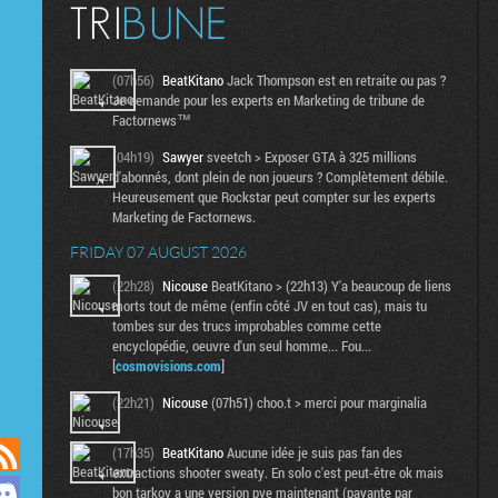
(07h56)
BeatKitano
Jack Thompson est en retraite ou pas ?
Je demande pour les experts en Marketing de tribune de
Factornews™
(04h19)
Sawyer
sveetch > Exposer GTA à 325 millions
d'abonnés, dont plein de non joueurs ? Complètement débile.
Heureusement que Rockstar peut compter sur les experts
Marketing de Factornews.
FRIDAY 07 AUGUST 2026
(22h28)
Nicouse
BeatKitano > (22h13) Y'a beaucoup de liens
morts tout de même (enfin côté JV en tout cas), mais tu
tombes sur des trucs improbables comme cette
encyclopédie, oeuvre d'un seul homme... Fou...
[
cosmovisions.com
]
(22h21)
Nicouse
(07h51) choo.t > merci pour marginalia
(17h35)
BeatKitano
Aucune idée je suis pas fan des
extractions shooter sweaty. En solo c'est peut-être ok mais
bon tarkov a une version pve maintenant (payante par