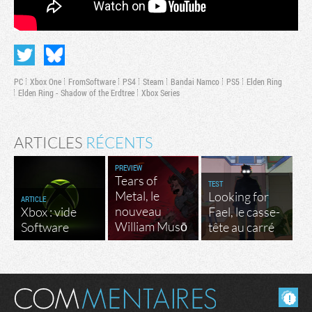
PC
Xbox One
FromSoftware
PS4
Steam
Bandai Namco
PS5
Elden Ring
Elden Ring - Shadow of the Erdtree
Xbox Series
ARTICLES
RÉCENTS
PREVIEW
Tears of
TEST
Metal, le
Looking for
ARTICLE
nouveau
Xbox : vide
Fael, le casse-
William Musō
Software
tête au carré
Masquer les commentaires lus.