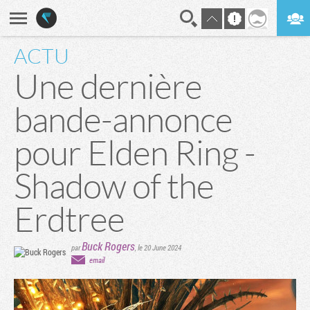
ACTU
En direct
Digest
Une dernière
bande-annonce
pour Elden Ring -
Shadow of the
Erdtree
Buck Rogers
par
,
le 20 June 2024
email