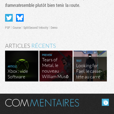
framerate
semble plutôt bien tenir la route.
PSP
Course
SplitSecond Velocity
Demo
ARTICLES
RÉCENTS
PREVIEW
Tears of
TEST
Metal, le
Looking for
ARTICLE
nouveau
Xbox : vide
Fael, le casse-
William Musō
Software
tête au carré
Masquer les commentaires lus.