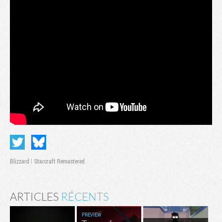
Blizzard
Starcraft Remastered
ARTICLES
RÉCENTS
PREVIEW