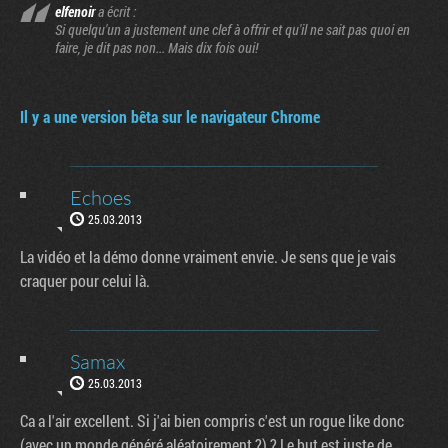
elfenoir
a écrit :
Si quelqu'un a justement une clef à offrir et qu'il ne sait pas quoi en
faire, je dit pas non... Mais dix fois oui!
Il y a une version bêta sur le navigateur Chrome
Echoes
25.03.2013
La vidéo et la démo donne vraiment envie. Je sens que je vais
craquer pour celui là.
Samax
25.03.2013
Ca a l'air excellent. Si j'ai bien compris c'est un rogue like donc
(avec un monde généré aléatoirement ?) ? Le but est juste de