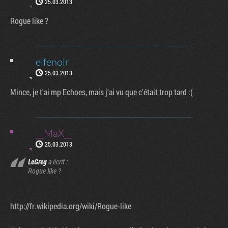
25.03.2013
Rogue like ?
elfenoir
25.03.2013
Mince, je t'ai mp Echoes, mais j'ai vu que c'était trop tard :(
__MaX__
25.03.2013
LeGreg
a écrit :
Rogue like ?
http://fr.wikipedia.org/wiki/Rogue-like