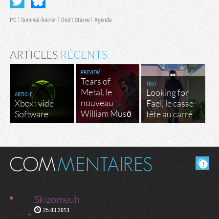
PC
Survival-horror
Don't Starve
Agenda
ARTICLES
RÉCENTS
PREVIEW
Tears of
TEST
Metal, le
Looking for
ARTICLE
nouveau
Xbox : vide
Fael, le casse-
William Musō
Software
tête au carré
Masquer les commentaires lus.
Skizomeuh
25.03.2013