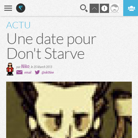
ACTU
En direct
Digest
Une date pour
Don't Starve
Niko
par
,
le 25 March 2013
email
@nik0tine