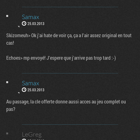
Samax
25.03.2013
Skizomeuh> Ok j'ai hate de voir ça, ça a l'air assez original en tout
cas!
Echoes> mp envoyé! J'espere que j'arrive pas trop tard :-)
Samax
25.03.2013
Au passage, la cle offerte donne aussi acces au jeu complet ou
pas?
LeGreg