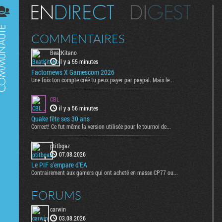
Digest
COMMENTAIRES
BeatKitano
il y a 55 minutes
Factornews X Gamescom 2026
Une fois ton compte créé tu peux payer par paypal. Mais le...
CBL
il y a 56 minutes
Quake fête ses 30 ans
Correct! Ce fut même la version utilisée pour le tournoi de...
ptitbgaz
07.08.2026
Le PIF s'empare d'EA
Contrairement aux gamers qui ont acheté en masse CP77 ou...
FORUMS
carwin
03.08.2026