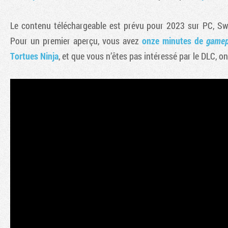
Le contenu téléchargeable est prévu pour 2023 sur PC, Swi
Pour un premier aperçu, vous avez
onze minutes de
gamep
Tortues Ninja
, et que vous n’êtes pas intéressé par le DLC, 