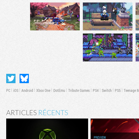
PC
iOS
Android
Xbox One
DotEmu
Tribute Games
PS4
Switch
PS5
Teenage M
ARTICLES
RÉCENTS
PREVIEW