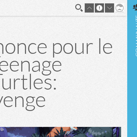
En direct
once pour le
Teenage
urtles:
venge