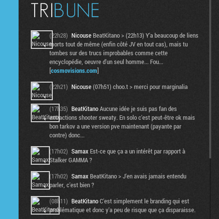
(22h28)
Nicouse
BeatKitano > (22h13) Y'a beaucoup de liens
morts tout de même (enfin côté JV en tout cas), mais tu
tombes sur des trucs improbables comme cette
encyclopédie, oeuvre d'un seul homme... Fou...
[
cosmovisions.com
]
(22h21)
Nicouse
(07h51) choo.t > merci pour marginalia
(17h35)
BeatKitano
Aucune idée je suis pas fan des
extractions shooter sweaty. En solo c'est peut-être ok mais
bon tarkov a une version pve maintenant (payante par
contre) donc...
(17h02)
Samax
Est-ce que ça a un intérêt par rapport à
Stalker GAMMA ?
(17h02)
Samax
BeatKitano > J'en avais jamais entendu
parler, c'est bien ?
(08h11)
BeatKitano
C'est simplement le branding qui est
problématique et donc y'a peu de risque que ça disparaisse.