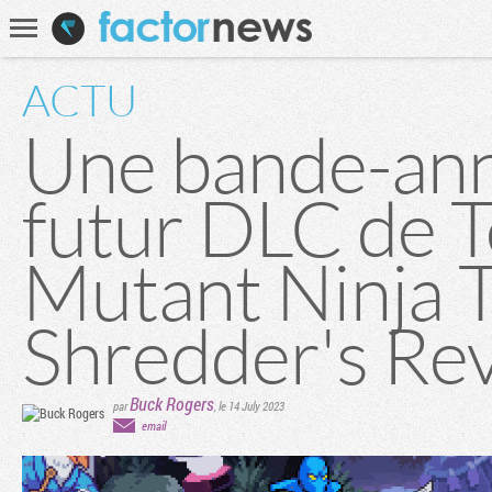
Communauté
Recherche
ACTU
Une bande-ann
futur DLC de 
Mutant Ninja T
Shredder's Re
Buck Rogers
par
,
le 14 July 2023
email