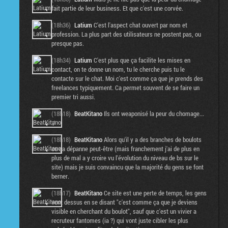
fait partie de leur business. Et que c'est une corvée.
(18h36)
Latium
C'est l'aspect chat ouvert par nom et
profession. La plus part des utilisateurs ne postent pas, ou
presque pas.
(18h34)
Latium
C'est plus que ça facilite les mises en
contact, on te donne un nom, tu le cherche puis tu le
contacte sur le chat. Moi c'est comme ça que je prends des
freelances typiquement. Ca permet souvent de se faire un
premier tri aussi.
(18h18)
BeatKitano
Ils ont weaponisé la peur du chomage...
:/
(18h18)
BeatKitano
Alors qu'il y a des branches de boulots
ou ça dépanne peut-être (mais franchement j'ai de plus en
plus de mal a y croire vu l'évolution du niveau de bs sur le
site) mais je suis convaincu que la majorité du gens se font
berner.
(18h17)
BeatKitano
Ce site est une perte de temps, les gens
vont dessus en se disant "c'est comme ça que je deviens
visible en cherchant du boulot", sauf que c'est un vivier a
recruteur fantomes (ia ?) qui vont juste cibler les plus