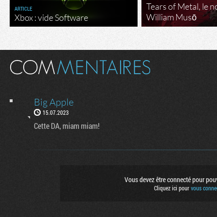
Tears of Metal, le 
ARTICLE
William Musō
Xbox : vide Software
Big Apple
15.07.2023
Cette DA, miam miam!
Flux RSS
Rejoignez no
Vous devez être connecté pour pouvo
Suivez nous 
Cliquez ici pour
vous connec
Suivez nous s
Factornews