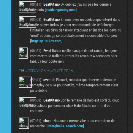
(08h11)
BeatKitano
Ok oubliez, j'avais pas les derniers
éléments [
insider-gaming.com
]
(08h08)
BeatKitano
Si vous avez un quelconque intérêt dans
single player tarkov je vous recommande de télécharger
l'installer. les devs de tarkov attaquent en justice les devs du
"mod" et donc ça sera probablement inaccessible d'ici peu.
[
forge.sp-tarkov.com
]
(06h51)
Fwdd
Bah si netflix casque ils ont raison, les gens
vont mettre le trailer sur tous les reseaux 4 secondes plus
tard, ca leur coute rien
THURSDAY 06 AUGUST 2026
(22h41)
sveetch
Pfouarf, rockstar qui réserve la démo de
gameplay de GTA pour netflix, même temporairement c'est
juste débile
(09h09)
BeatKitano
Bon le remake de halo est sorti du coup
Microslop a pu licencier chez Halo Studio comme il est
coutume.
(07h51)
choo.t
Nicouse > meme vibe mais en moteur de
recherche : [
marginalia-search.com
]