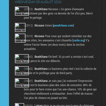
WEDNESDAY 05 AUGUST 2026
(22h13)
BeatKitano
Nicouse > Ce genre d'annuaire
sélectionné par des gens va devenir de l'or d'ici peu. Merci
pour le partage.
(22h12)
Nicouse
Genre [
penofchaos.com
]
(22h10)
Nicouse
Pour ceux qui veulent retomber sur des
vieux sites, les annuaires c'est chouette [
curlie.org
] Y'a
même Factor News (en deux mots) dans la section
actualités.
(18h42)
BeatKitano
Fin bref. Si ça sert a certain c'est cool,
mais perso le site me débecte.
(18h42)
BeatKitano
Le business plan réel c'est la collecte de
donnée et le profilage pour du third party.
(18h41)
BeatKitano
Je sais pas j'ai vraiment l'impression
que c'est le business plan des sites de rencontre: 80% de
bots pour te faire croire que t'as une chance, 10% de gens qui
cherchent réellement a embaucher. Avec l'effet de masse:
t'as plus de chance en jouant au loto
(18h36)
Latium
Mais je ne nie pas que la peur du chômage