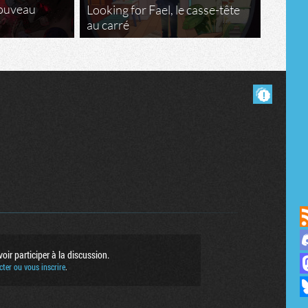
nouveau
Looking for Fael, le casse-tête
au carré
Masquer les commentaires lus.
us sur Discord
ir participer à la discussion.
sur Mastodon
ter ou vous inscrire
.
ur Bluesky