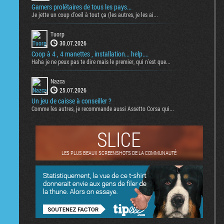
Gamers prolétaires de tous les pays...
Je jette un coup d'oeil à tout ça (les autres, je les ai...
Tuorp
30.07.2026
Coop à 4 , 4 manettes , installation... help....
Haha je ne peux pas te dire mais le premier, qui n'est que...
Nazca
25.07.2026
Un jeu de caisse à conseiller ?
Comme les autres, je recommande aussi Assetto Corsa qui...
SLICE
LES PLUS BEAUX SCREENSHOTS DE LA COMMUNAUTÉ