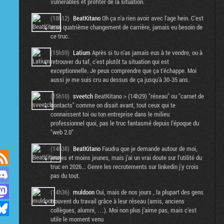
vulnérables et profiter de la situation.
(18h12)
BeatKitano
Oh ça n'a rien avoir avec l'age hein. C'est
mon quatrième changement de carrière, jamais eu besoin de
ce truc.
(15h59)
Latium
Après si tu n'as jamais eus à te vendre, ou à
retrouver du taf, c'est plutôt ta situation qui est
exceptionnelle. Je peux comprendre que ça t'échappe. Moi
aussi je me suis cru au dessus de ça jusqu'à 30-35 ans.
(15h10)
sveetch
BeatKitano > (14h29) "réseau" ou "carnet de
contacts" comme on disait avant, tout ceux qui te
connaissent toi ou ton entreprise dans le milieu
professionnel quoi, pas le truc fantasmé depuis l'époque du
"web 2.0"
(14h38)
BeatKitano
Faudra que je demande autour de moi,
jeunes et moins jeunes, mais j'ai un vrai doute sur l'utilité du
truc en 2026... Genre les recrutements sur linkedin j'y crois
pas du tout.
(14h36)
muldoon
Oui, mais de nos jours , la plupart des gens
trouvent du travail grâce à leur réseau (amis, anciens
collègues, alumni, …). Moi non plus j’aime pas, mais c’est
utile le moment venu