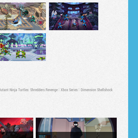
utant Ninja Turtles: Shredders Revenge
Xbox Series
Dimension Shellshock
TEST