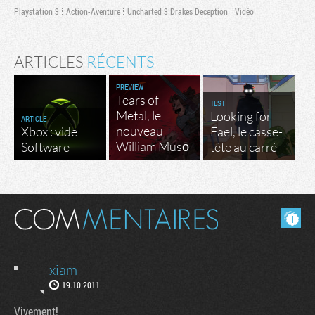
Playstation 3
Action-Aventure
Uncharted 3 Drakes Deception
Vidéo
ARTICLES
RÉCENTS
PREVIEW
Tears of
TEST
Metal, le
Looking for
ARTICLE
nouveau
Xbox : vide
Fael, le casse-
William Musō
Software
tête au carré
Masquer les commentaires lus.
xiam
19.10.2011
Vivement!