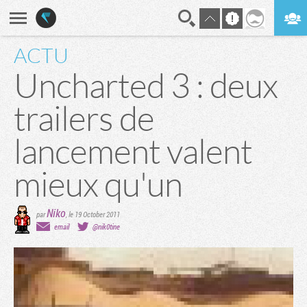
ACTU
En direct
Digest
Uncharted 3 : deux
trailers de
lancement valent
mieux qu'un
Niko
par
,
le 19 October 2011
email
@nik0tine