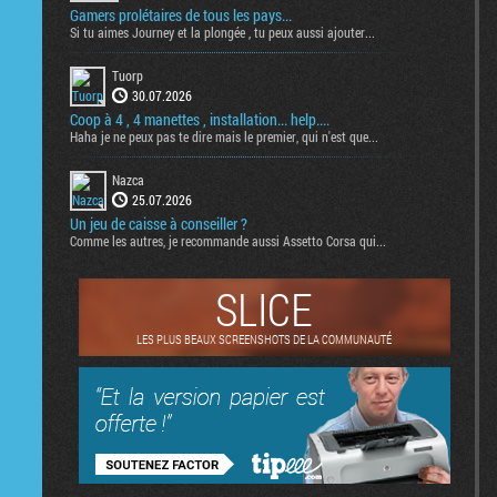
Gamers prolétaires de tous les pays...
Si tu aimes Journey et la plongée , tu peux aussi ajouter...
Tuorp
30.07.2026
Coop à 4 , 4 manettes , installation... help....
Haha je ne peux pas te dire mais le premier, qui n'est que...
Nazca
25.07.2026
Un jeu de caisse à conseiller ?
Comme les autres, je recommande aussi Assetto Corsa qui...
SLICE
LES PLUS BEAUX SCREENSHOTS DE LA COMMUNAUTÉ