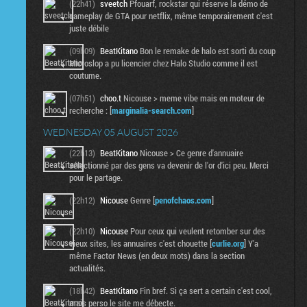
(22h41)
sveetch
Pfouarf, rockstar qui réserve la démo de
gameplay de GTA pour netflix, même temporairement c'est
juste débile
(09h09)
BeatKitano
Bon le remake de halo est sorti du coup
Microslop a pu licencier chez Halo Studio comme il est
coutume.
(07h51)
choo.t
Nicouse > meme vibe mais en moteur de
recherche : [
marginalia-search.com
]
WEDNESDAY 05 AUGUST 2026
(22h13)
BeatKitano
Nicouse > Ce genre d'annuaire
sélectionné par des gens va devenir de l'or d'ici peu. Merci
pour le partage.
(22h12)
Nicouse
Genre [
penofchaos.com
]
(22h10)
Nicouse
Pour ceux qui veulent retomber sur des
vieux sites, les annuaires c'est chouette [
curlie.org
] Y'a
même Factor News (en deux mots) dans la section
actualités.
(18h42)
BeatKitano
Fin bref. Si ça sert a certain c'est cool,
mais perso le site me débecte.