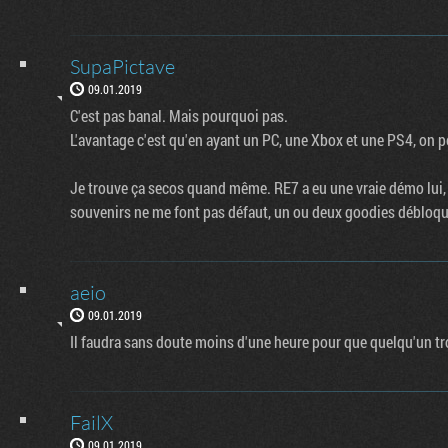
SupaPictave
09.01.2019
C'est pas banal. Mais pourquoi pas.
L'avantage c'est qu'en ayant un PC, une Xbox et une PS4, on p
Je trouve ça secos quand même. RE7 a eu une vraie démo lui, b
souvenirs ne me font pas défaut, un ou deux goodies débloqués
aeio
09.01.2019
Il faudra sans doute moins d'une heure pour que quelqu'un tro
FailX
09.01.2019