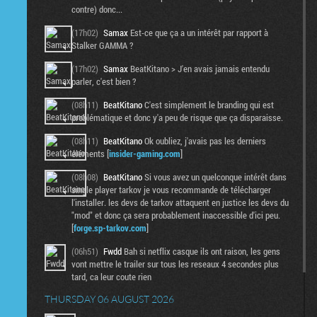
contre) donc...
(17h02)
Samax
Est-ce que ça a un intérêt par rapport à
Stalker GAMMA ?
(17h02)
Samax
BeatKitano > J'en avais jamais entendu
parler, c'est bien ?
(08h11)
BeatKitano
C'est simplement le branding qui est
problématique et donc y'a peu de risque que ça disparaisse.
(08h11)
BeatKitano
Ok oubliez, j'avais pas les derniers
éléments [
insider-gaming.com
]
(08h08)
BeatKitano
Si vous avez un quelconque intérêt dans
single player tarkov je vous recommande de télécharger
l'installer. les devs de tarkov attaquent en justice les devs du
"mod" et donc ça sera probablement inaccessible d'ici peu.
[
forge.sp-tarkov.com
]
(06h51)
Fwdd
Bah si netflix casque ils ont raison, les gens
vont mettre le trailer sur tous les reseaux 4 secondes plus
tard, ca leur coute rien
THURSDAY 06 AUGUST 2026