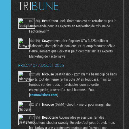
(07h56)
BeatKitano
Jack Thompson est en retraite ou pas ?
Je demande pour les experts en Marketing de tribune de
Factornews™
(04h19)
Sawyer
sveetch > Exposer GTA à 325 millions
d'abonnés, dont plein de non joueurs ? Complètement débile.
Heureusement que Rockstar peut compter sur les experts
Marketing de Factornews.
FRIDAY 07 AUGUST 2026
(22h28)
Nicouse
BeatKitano > (22h13) Y'a beaucoup de liens
morts tout de même (enfin côté JV en tout cas), mais tu
tombes sur des trucs improbables comme cette
encyclopédie, oeuvre d'un seul homme... Fou...
[
cosmovisions.com
]
(22h21)
Nicouse
(07h51) choo.t > merci pour marginalia
(17h35)
BeatKitano
Aucune idée je suis pas fan des
extractions shooter sweaty. En solo c'est peut-être ok mais
bon tarkov a une version pve maintenant (payante par