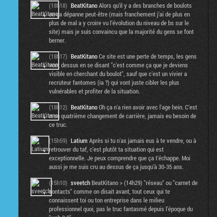
(18h18)
BeatKitano
Alors qu'il y a des branches de boulots
ou ça dépanne peut-être (mais franchement j'ai de plus en
plus de mal a y croire vu l'évolution du niveau de bs sur le
site) mais je suis convaincu que la majorité du gens se font
berner.
(18h17)
BeatKitano
Ce site est une perte de temps, les gens
vont dessus en se disant "c'est comme ça que je deviens
visible en cherchant du boulot", sauf que c'est un vivier a
recruteur fantomes (ia ?) qui vont juste cibler les plus
vulnérables et profiter de la situation.
(18h12)
BeatKitano
Oh ça n'a rien avoir avec l'age hein. C'est
mon quatrième changement de carrière, jamais eu besoin de
ce truc.
(15h59)
Latium
Après si tu n'as jamais eus à te vendre, ou à
retrouver du taf, c'est plutôt ta situation qui est
exceptionnelle. Je peux comprendre que ça t'échappe. Moi
aussi je me suis cru au dessus de ça jusqu'à 30-35 ans.
(15h10)
sveetch
BeatKitano > (14h29) "réseau" ou "carnet de
contacts" comme on disait avant, tout ceux qui te
connaissent toi ou ton entreprise dans le milieu
professionnel quoi, pas le truc fantasmé depuis l'époque du