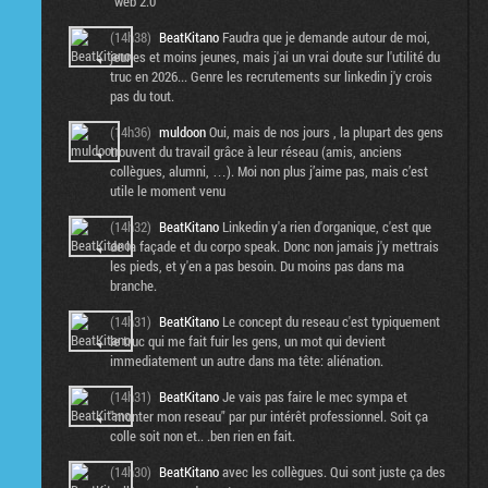
"web 2.0"
(14h38)
BeatKitano
Faudra que je demande autour de moi,
jeunes et moins jeunes, mais j'ai un vrai doute sur l'utilité du
truc en 2026... Genre les recrutements sur linkedin j'y crois
pas du tout.
(14h36)
muldoon
Oui, mais de nos jours , la plupart des gens
trouvent du travail grâce à leur réseau (amis, anciens
collègues, alumni, …). Moi non plus j’aime pas, mais c’est
utile le moment venu
(14h32)
BeatKitano
Linkedin y'a rien d'organique, c'est que
de la façade et du corpo speak. Donc non jamais j'y mettrais
les pieds, et y'en a pas besoin. Du moins pas dans ma
branche.
(14h31)
BeatKitano
Le concept du reseau c'est typiquement
le truc qui me fait fuir les gens, un mot qui devient
immediatement un autre dans ma tête: aliénation.
(14h31)
BeatKitano
Je vais pas faire le mec sympa et
"monter mon reseau" par pur intérêt professionnel. Soit ça
colle soit non et.. .ben rien en fait.
(14h30)
BeatKitano
avec les collègues. Qui sont juste ça des