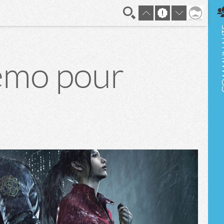
En direct
émo pour