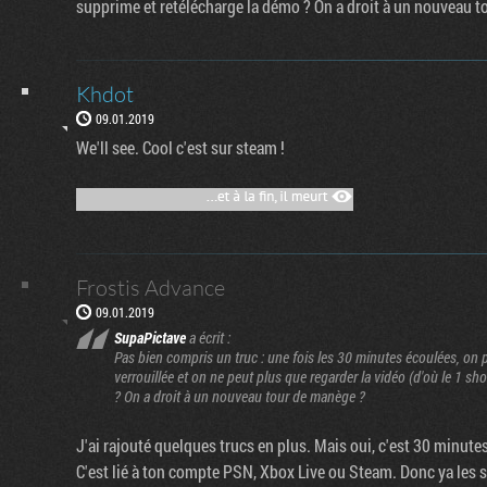
supprime et retélécharge la démo ? On a droit à un nouveau 
Khdot
09.01.2019
We'll see. Cool c'est sur steam !
Frostis Advance
09.01.2019
SupaPictave
a écrit :
Pas bien compris un truc : une fois les 30 minutes écoulées, on 
verrouillée et on ne peut plus que regarder la vidéo (d'où le 1 sho
? On a droit à un nouveau tour de manège ?
J'ai rajouté quelques trucs en plus. Mais oui, c'est 30 minutes
C'est lié à ton compte PSN, Xbox Live ou Steam. Donc ya les s