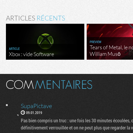
ARTICLES
RÉCENTS
PREVIEW
Tears of Metal, le 
ARTICLE
William Musō
Xbox : vide Software
SupaPictave
09.01.2019
Pas bien compris un truc : une fois les 30 minutes écoulées, 
définitivement verrouillée et on ne peut plus que regarder la vid