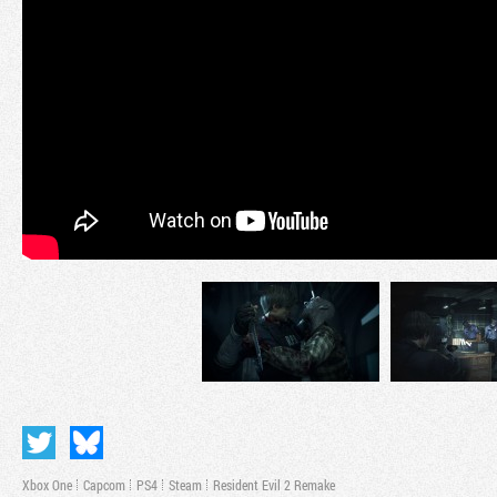
Xbox One
Capcom
PS4
Steam
Resident Evil 2 Remake