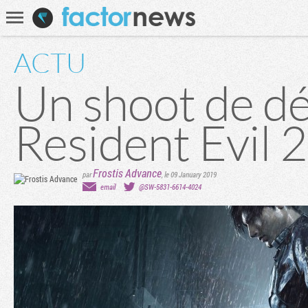
Communauté
Recherche
ACTU
Un shoot de d
Resident Evil 2
Frostis Advance
par
,
le 09 January 2019
email
@SW-5831-6614-4024