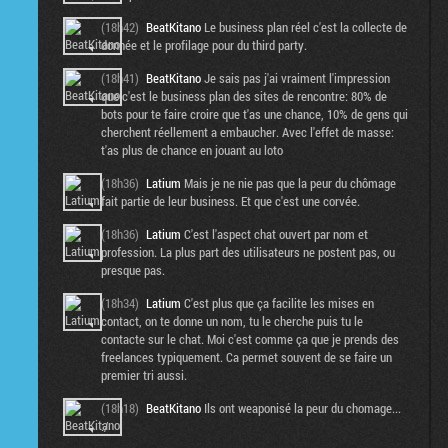
(18h42)
BeatKitano
Le business plan réel c'est la collecte de
donnée et le profilage pour du third party.
(18h41)
BeatKitano
Je sais pas j'ai vraiment l'impression
que c'est le business plan des sites de rencontre: 80% de
bots pour te faire croire que t'as une chance, 10% de gens qui
cherchent réellement a embaucher. Avec l'effet de masse:
t'as plus de chance en jouant au loto
(18h36)
Latium
Mais je ne nie pas que la peur du chômage
fait partie de leur business. Et que c'est une corvée.
(18h36)
Latium
C'est l'aspect chat ouvert par nom et
profession. La plus part des utilisateurs ne postent pas, ou
presque pas.
(18h34)
Latium
C'est plus que ça facilite les mises en
contact, on te donne un nom, tu le cherche puis tu le
contacte sur le chat. Moi c'est comme ça que je prends des
freelances typiquement. Ca permet souvent de se faire un
premier tri aussi.
(18h18)
BeatKitano
Ils ont weaponisé la peur du chomage...
:/