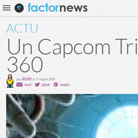
Communauté
Recherche
ACTU
Un Capcom Tri
360
Joule
par
,
le 11 August 2009
email
@j0ule
Google+