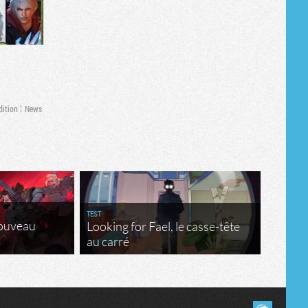
Tribune
dition
News
TEST
nouveau
Looking for Fael, le casse-tête
au carré
Masquer les commentaires lus.