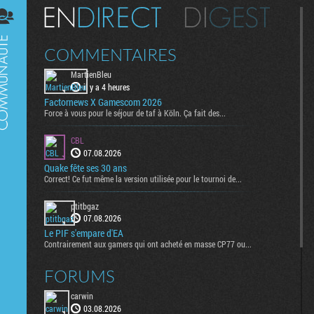
Digest
COMMENTAIRES
MartienBleu
il y a 4 heures
Factornews X Gamescom 2026
Force à vous pour le séjour de taf à Köln. Ça fait des...
CBL
07.08.2026
Quake fête ses 30 ans
Correct! Ce fut même la version utilisée pour le tournoi de...
ptitbgaz
07.08.2026
Le PIF s'empare d'EA
Contrairement aux gamers qui ont acheté en masse CP77 ou...
FORUMS
carwin
03.08.2026