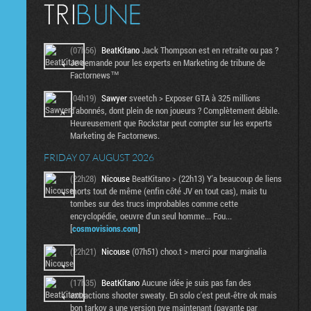
(07h56)
BeatKitano
Jack Thompson est en retraite ou pas ?
Je demande pour les experts en Marketing de tribune de
Factornews™
(04h19)
Sawyer
sveetch > Exposer GTA à 325 millions
d'abonnés, dont plein de non joueurs ? Complètement débile.
Heureusement que Rockstar peut compter sur les experts
Marketing de Factornews.
FRIDAY 07 AUGUST 2026
(22h28)
Nicouse
BeatKitano > (22h13) Y'a beaucoup de liens
morts tout de même (enfin côté JV en tout cas), mais tu
tombes sur des trucs improbables comme cette
encyclopédie, oeuvre d'un seul homme... Fou...
[
cosmovisions.com
]
(22h21)
Nicouse
(07h51) choo.t > merci pour marginalia
(17h35)
BeatKitano
Aucune idée je suis pas fan des
extractions shooter sweaty. En solo c'est peut-être ok mais
bon tarkov a une version pve maintenant (payante par