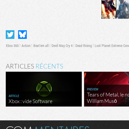
Xbox 360
Action
Beat'em all
Devil May Cry 4
Dead Rising
Lost Planet Extreme Con
ARTICLES
RÉCENTS
PREVIEW
Tears of Metal, le 
ARTICLE
William Musō
Xbox : vide Software