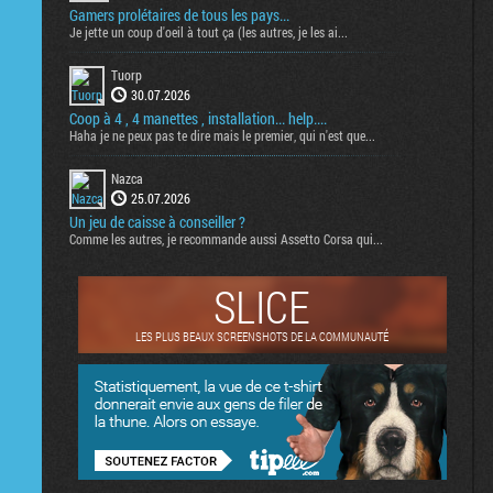
Gamers prolétaires de tous les pays...
Je jette un coup d'oeil à tout ça (les autres, je les ai...
Tuorp
30.07.2026
Coop à 4 , 4 manettes , installation... help....
Haha je ne peux pas te dire mais le premier, qui n'est que...
Nazca
25.07.2026
Un jeu de caisse à conseiller ?
Comme les autres, je recommande aussi Assetto Corsa qui...
SLICE
LES PLUS BEAUX SCREENSHOTS DE LA COMMUNAUTÉ