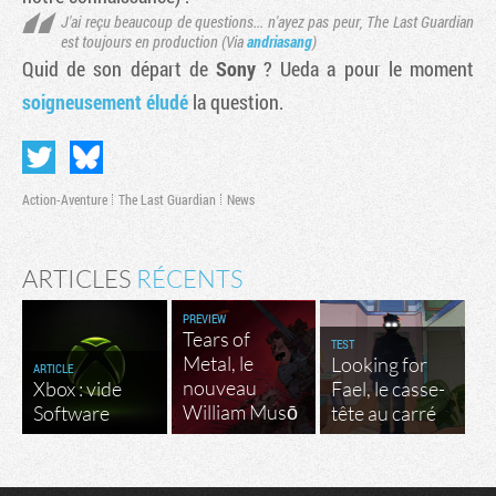
J'ai reçu beaucoup de questions... n'ayez pas peur,
The Last Guardian
est toujours en production (
Via
andriasang
)
Quid de son départ de
Sony
? Ueda a pour le moment
soigneusement éludé
la question.
Action-Aventure
The Last Guardian
News
ARTICLES
RÉCENTS
PREVIEW
Tears of
TEST
Metal, le
Looking for
ARTICLE
nouveau
Xbox : vide
Fael, le casse-
William Musō
Software
tête au carré