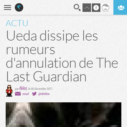
ACTU
En direct
Digest
Ueda dissipe les
rumeurs
d'annulation de The
Last Guardian
Niko
par
,
le 06 December 2011
email
@nik0tine