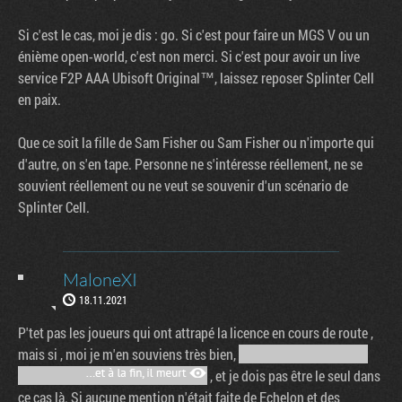
Si c'est le cas, moi je dis : go. Si c'est pour faire un MGS V ou un
énième open-world, c'est non merci. Si c'est pour avoir un live
service F2P AAA Ubisoft Original™, laissez reposer Splinter Cell
en paix.
Que ce soit la fille de Sam Fisher ou Sam Fisher ou n'importe qui
d'autre, on s'en tape. Personne ne s'intéresse réellement, ne se
souvient réellement ou ne veut se souvenir d'un scénario de
Splinter Cell.
MaloneXI
18.11.2021
P'tet pas les joueurs qui ont attrapé la licence en cours de route ,
mais si , moi je m'en souviens très bien,
, et je dois pas être le seul dans
ce cas là. Si aucune mention n'était faite de Echelon et des