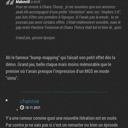
MaloneXI
a écrit :
Pour en revenir à Chaos Theory , je me souviens que son annonce
avait été accompagné d'une petite "révolution" avec ses "shaders 3.0",
pas loin d'être une première à l'époque. Si t'avais pas la meule , tu ne
pouvais pas avoir certains effets. C'était relativement sensible, mais le
gap entre Pandora Tomorow et Chaos Théory était bel et bien là , quoi.
Grand jeu, grosse époque.
Ah le fameux "bump-mapping" qui faisait son petit effet dès la
démo. Grand jeu, belle claque mais moins mémorable que le
premier où t'avais presque l'impression d'un MGS en mode
"simu".
channie
18.11.2021
Y'a une rumeur comme quoi une nouvelle itération est en route.
Par contre je ne sais pas si c'est un remaster ou bien un épisode