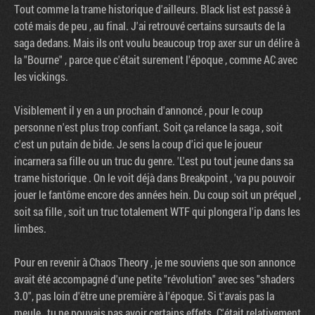
Tout comme la trame historique d'ailleurs. Black list est passé à
coté mais de peu , au final. J'ai retrouvé certains sursauts de la
saga dedans. Mais ils ont voulu beaucoup trop axer sur un délire à
la "Bourne" , parce que c'était surement l'époque , comme AC avec
les vickings.
Visiblement il y en a un prochain d'annoncé , pour le coup
personne n'est plus trop confiant. Soit ça relance la saga , soit
c'est un putain de bide. Je sens la coup d'ici que le joueur
incarnera sa fille ou un truc du genre. 'L'est pu tout jeune dans sa
trame historique . On le voit déjà dans Breakpoint , 'va pu pouvoir
jouer le fantôme encore des années hein. Du coup soit un préquel ,
soit sa fille , soit un truc totalement WTF qui plongera l'ip dans les
limbes.
Pour en revenir à Chaos Theory , je me souviens que son annonce
avait été accompagné d'une petite "révolution" avec ses "shaders
3.0", pas loin d'être une première à l'époque. Si t'avais pas la
meule , tu ne pouvais pas avoir certains effets. C'était relativement