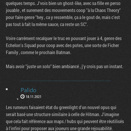
quelques temps. J'vois bien un ghost-like, avec sa fille en perso
jouable , et surement des mouvements coop "à la Chaos Theory"
pour faire genre "hey , ca y ressemble, ça a le gout de, mais c'est
pas tout à fait la même sauce, ca reste un SC".
Voire carrément recalquer le truc en pouvant jouer à 4, genre des
Echelon's Squad pour coop avec des potes, une sorte de Ficher
Family , comme le prochain Batman.
Mais avoir "juste un solo" bien ambiancé , j'y crois pas un instant.
Palido
18.11.2021
Les rumeurs faisaient état du greenlight d'un nouvel opus qui
serait basé une structure similaire à celle de Hitman. J'imagine
que cela fait référence aux maps / hubs qui peuvent être réutilisés
à l'infini pour proposer aux joueurs une grande rejouabilité.