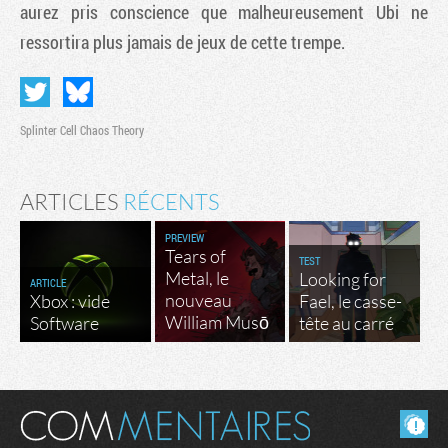
aurez pris conscience que malheureusement Ubi ne
ressortira plus jamais de jeux de cette trempe.
Splinter Cell Chaos Theory
ARTICLES
RÉCENTS
PREVIEW
Tears of
TEST
Metal, le
Tribune
Looking for
ARTICLE
nouveau
Xbox : vide
Fael, le casse-
William Musō
Software
tête au carré
Masquer les commentaires lus.