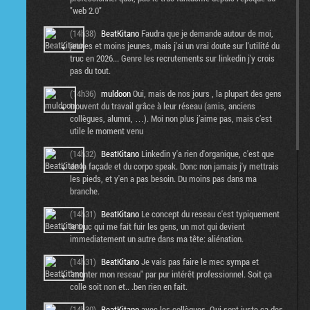
"web 2.0"
(14h38)
BeatKitano
Faudra que je demande autour de moi,
jeunes et moins jeunes, mais j'ai un vrai doute sur l'utilité du
truc en 2026... Genre les recrutements sur linkedin j'y crois
pas du tout.
(14h36)
muldoon
Oui, mais de nos jours , la plupart des gens
trouvent du travail grâce à leur réseau (amis, anciens
collègues, alumni, …). Moi non plus j’aime pas, mais c’est
utile le moment venu
(14h32)
BeatKitano
Linkedin y'a rien d'organique, c'est que
de la façade et du corpo speak. Donc non jamais j'y mettrais
les pieds, et y'en a pas besoin. Du moins pas dans ma
branche.
(14h31)
BeatKitano
Le concept du reseau c'est typiquement
le truc qui me fait fuir les gens, un mot qui devient
immediatement un autre dans ma tête: aliénation.
(14h31)
BeatKitano
Je vais pas faire le mec sympa et
"monter mon reseau" par pur intérêt professionnel. Soit ça
colle soit non et.. .ben rien en fait.
(14h30)
BeatKitano
avec les collègues. Qui sont juste ça des