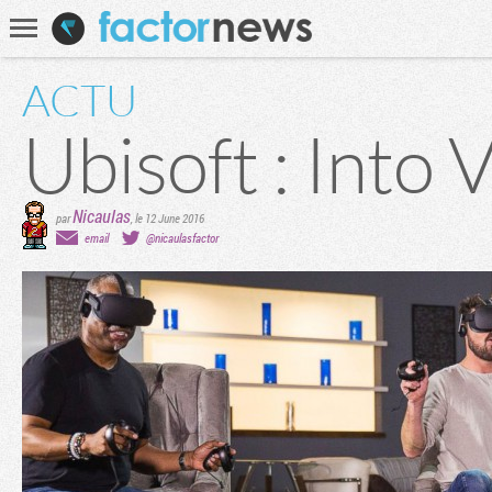
Communauté
Recherche
ACTU
Ubisoft : Into 
Nicaulas
par
,
le 12 June 2016
email
@nicaulasfactor