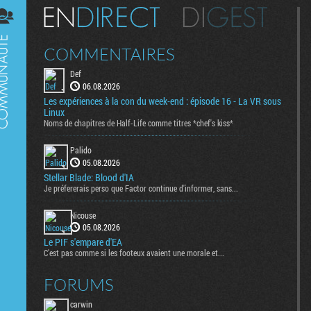
Digest
COMMENTAIRES
Def
06.08.2026
Les expériences à la con du week-end : épisode 16 - La VR sous
Linux
Noms de chapitres de Half-Life comme titres *chef's kiss*
Palido
05.08.2026
Stellar Blade: Blood d'IA
Je préfererais perso que Factor continue d'informer, sans...
Nicouse
05.08.2026
Le PIF s'empare d'EA
C'est pas comme si les footeux avaient une morale et...
FORUMS
carwin