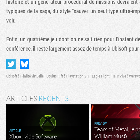
histoire et un générateur procédural de missions devraient
typiques de la saga, du style "sauver un seul type ultra-imp
voir.
Enfin, un quatrième jeu dont on ne sait rien pour l'instant 
conférence, il reste largement assez de temps à Ubisoft pour l
Ubisoft
Réalité virtuelle
Oculus Rift
Playstation VR
Eagle Flight
HTC Vive
Werewo
ARTICLES
RÉCENTS
PREVIEW
Tears of Metal, le 
ARTICLE
William Musō
Xbox : vide Software