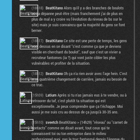
(18h18)
BeatKitano
Alors qu'il y a des branches de boulots
ou ça dépanne peut-être (mais franchement j'ai de plus en
plus de mal a y croire vu l'évolution du niveau de bs sur le
site) mais je suis convaincu que la majorité du gens se font
berner.
(18h17)
BeatKitano
Ce site est une perte de temps, les gens
vont dessus en se disant "c'est comme ça que je deviens
visible en cherchant du boulot", sauf que c'est un vivier a
recruteur fantomes (ia ?) qui vont juste cibler les plus
vulnérables et profiter de la situation.
(18h12)
BeatKitano
Oh ça n'a rien avoir avec l'age hein. C'est
mon quatrième changement de carrière, jamais eu besoin de
ce truc.
(15h59)
Latium
Après si tu n'as jamais eus à te vendre, ou à
retrouver du taf, c'est plutôt ta situation qui est
exceptionnelle. Je peux comprendre que ça t'échappe. Moi
aussi je me suis cru au dessus de ça jusqu'à 30-35 ans.
(15h10)
sveetch
BeatKitano > (14h29) "réseau" ou "carnet de
contacts" comme on disait avant, tout ceux qui te
connaissent toi ou ton entreprise dans le milieu
professionnel quoi, pas le truc fantasmé depuis l'époque du