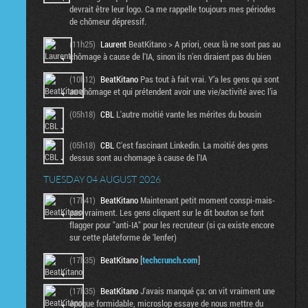
devrait être leur logo. Ca me rappelle toujours mes périodes
de chômeur dépressif.
(11h25)
Laurent
BeatKitano > A priori, ceux là ne sont pas au
chômage à cause de l'IA, sinon ils n'en diraient pas du bien
(10h12)
BeatKitano
Pas tout à fait vrai. Y’a les gens qui sont
au chômage et qui prétendent avoir une vie/activité avec l’ia
(05h18)
CBL
L'autre moitié vante les mérites du bousin
(05h18)
CBL
C'est fascinant Linkedin. La moitié des gens
dessus sont au chomage à cause de l'IA
TUESDAY 04 AUGUST 2026
(17h41)
BeatKitano
Maintenant petit moment conspi-mais-
pas-vraiment. Les gens cliquent sur le dit bouton se font
flagger pour "anti-IA" pour les recruteur (si ça existe encore
sur cette plateforme de 'lenfer)
(17h35)
BeatKitano
[
techcrunch.com
]
(17h35)
BeatKitano
J'avais manqué ça: on vit vraiment une
époque formidable, microslop essaye de nous mettre du