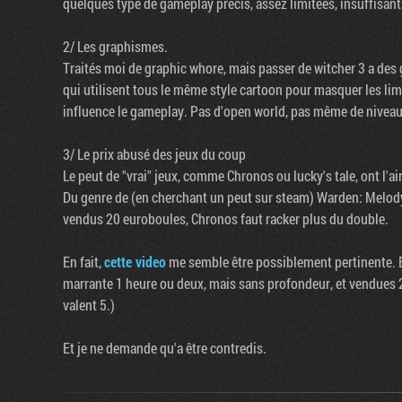
quelques type de gameplay précis, assez limitées, insuffisan
2/ Les graphismes.
Traités moi de graphic whore, mais passer de witcher 3 a des
qui utilisent tous le même style cartoon pour masquer les limi
influence le gameplay. Pas d'open world, pas même de niveaux
3/ Le prix abusé des jeux du coup
Le peut de "vrai" jeux, comme Chronos ou lucky's tale, ont l'ai
Du genre de (en cherchant un peut sur steam) Warden: Melody
vendus 20 euroboules, Chronos faut racker plus du double.
En fait,
cette video
me semble être possiblement pertinente. En
marrante 1 heure ou deux, mais sans profondeur, et vendues 20
valent 5.)
Et je ne demande qu'a être contredis.