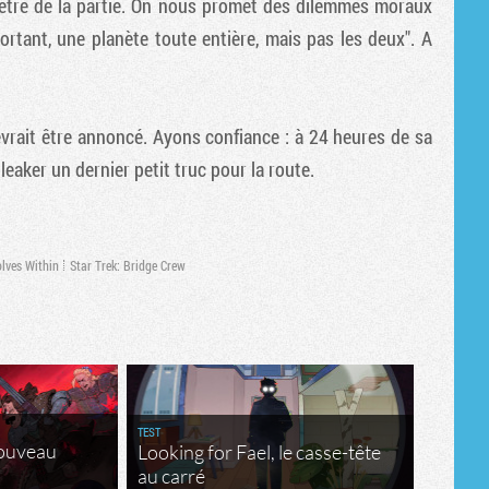
 être de la partie. On nous promet des dilemmes moraux
ortant, une planète toute entière, mais pas les deux". A
devrait être annoncé. Ayons confiance : à 24 heures de sa
eaker un dernier petit truc pour la route.
lves Within
Star Trek: Bridge Crew
TEST
nouveau
Looking for Fael, le casse-tête
au carré