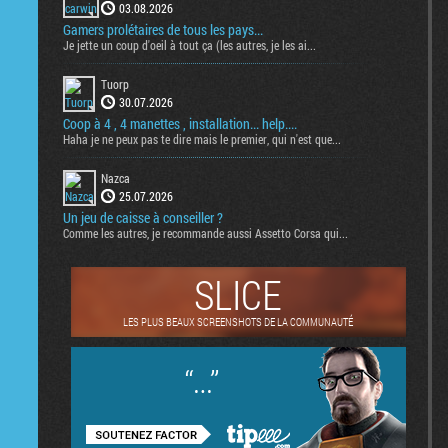
03.08.2026
Gamers prolétaires de tous les pays...
Je jette un coup d'oeil à tout ça (les autres, je les ai...
Tuorp
30.07.2026
Coop à 4 , 4 manettes , installation... help....
Haha je ne peux pas te dire mais le premier, qui n'est que...
Nazca
25.07.2026
Un jeu de caisse à conseiller ?
Comme les autres, je recommande aussi Assetto Corsa qui...
SLICE
LES PLUS BEAUX SCREENSHOTS DE LA COMMUNAUTÉ