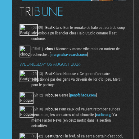
(09h09)
BeatKitano
Bon le remake de halo est sorti du coup
Microslop a pu licencier chez Halo Studio comme il est
coutume.
(07h51)
choo.t
Nicouse > meme vibe mais en moteur de
recherche : [
marginalia-search.com
]
WEDNESDAY 05 AUGUST 2026
(22h13)
BeatKitano
Nicouse > Ce genre d'annuaire
sélectionné par des gens va devenir de l'or d'ici peu. Merci
pour le partage.
(22h12)
Nicouse
Genre [
penofchaos.com
]
(22h10)
Nicouse
Pour ceux qui veulent retomber sur des
vieux sites, les annuaires c'est chouette [
curlie.org
] Y'a
même Factor News (en deux mots) dans la section
actualités.
(18h42)
BeatKitano
Fin bref. Si ça sert a certain c'est cool,