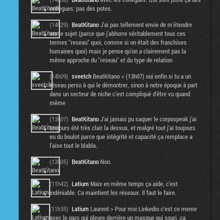
collègues: pas des potes.
(14h29)
BeatKitano
J'ai pas tellement envie de m'étendre
sur le sujet (parce que j'abhorre véritablement tous ces
termes "reseau" quoi, comme si on était des franchises
humaines quoi) mais je pense qu'on a clairement pas la
même approche du "reseau" et du type de relation
(14h09)
sveetch
BeatKitano > (13h07) oui enfin si tu a un
réseau perso à qui le démontrer, sinon à notre époque à part
dans un secteur de niche c'est compliqué d'être vu quand
même
(13h07)
BeatKitano
J’ai jamais pu saquer le corpospeak j’ai
toujours été très clair la dessus, et malgré tout j’ai toujours
eu du boulot parce que intégrité et capacité ça remplace a
l’aise tout le blabla.
(13h05)
BeatKitano
Non.
(11h42)
Latium
Mais en même temps ça aide, c'est
indéniable. Ca maintient les réseaux. Il faut le faire.
(11h35)
Latium
Laurent > Pour moi Linkedin c'est ce meme
avec le gars qui pleure derrière un masque qui souri, ça