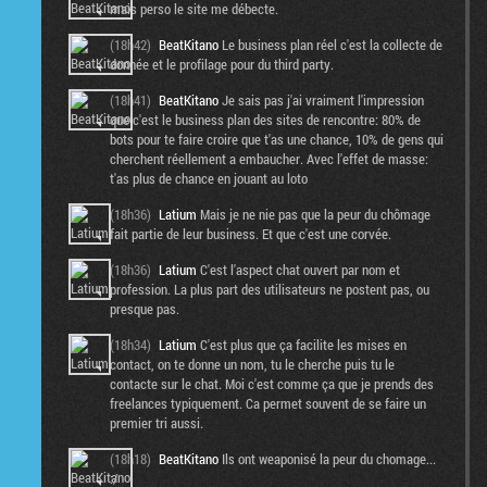
mais perso le site me débecte.
(18h42)
BeatKitano
Le business plan réel c'est la collecte de
donnée et le profilage pour du third party.
(18h41)
BeatKitano
Je sais pas j'ai vraiment l'impression
que c'est le business plan des sites de rencontre: 80% de
bots pour te faire croire que t'as une chance, 10% de gens qui
cherchent réellement a embaucher. Avec l'effet de masse:
t'as plus de chance en jouant au loto
(18h36)
Latium
Mais je ne nie pas que la peur du chômage
fait partie de leur business. Et que c'est une corvée.
(18h36)
Latium
C'est l'aspect chat ouvert par nom et
profession. La plus part des utilisateurs ne postent pas, ou
presque pas.
(18h34)
Latium
C'est plus que ça facilite les mises en
contact, on te donne un nom, tu le cherche puis tu le
contacte sur le chat. Moi c'est comme ça que je prends des
freelances typiquement. Ca permet souvent de se faire un
premier tri aussi.
(18h18)
BeatKitano
Ils ont weaponisé la peur du chomage...
:/