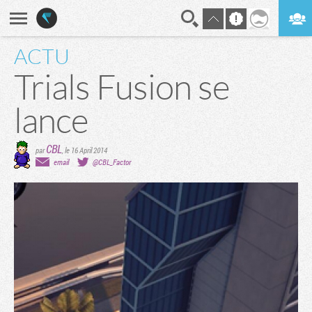
ACTU
En direct
Digest
Trials Fusion se
lance
CBL
par
,
le 16 April 2014
email
@CBL_Factor