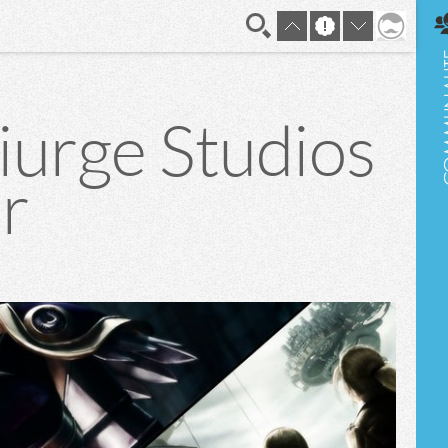
En direct
iurge Studios
er