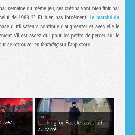
Tribune
 par semaine du même jeu, ces crétins vont bien finir par
elui de 1983 ?". Et bien pas forcément.
Le marché du
base d'utilisateurs continue d'augmenter et avec elle le
ment s'il est assez dur pour les petits de percer sur le
pour se retrouver en
featuring
sur l'app store.
TEST
nouveau
Looking for Fael, le casse-tête
au carré