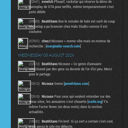
(22h41)
sveetch
Pfouarf, rockstar qui réserve la démo de
gameplay de GTA pour netflix, même temporairement c'est
juste débile
(09h09)
BeatKitano
Bon le remake de halo est sorti du coup
Microslop a pu licencier chez Halo Studio comme il est
coutume.
(07h51)
choo.t
Nicouse > meme vibe mais en moteur de
recherche : [
marginalia-search.com
]
WEDNESDAY 05 AUGUST 2026
(22h13)
BeatKitano
Nicouse > Ce genre d'annuaire
sélectionné par des gens va devenir de l'or d'ici peu. Merci
pour le partage.
(22h12)
Nicouse
Genre [
penofchaos.com
]
(22h10)
Nicouse
Pour ceux qui veulent retomber sur des
vieux sites, les annuaires c'est chouette [
curlie.org
] Y'a
même Factor News (en deux mots) dans la section
actualités.
(18h42)
BeatKitano
Fin bref. Si ça sert a certain c'est cool,
mais perso le site me débecte.