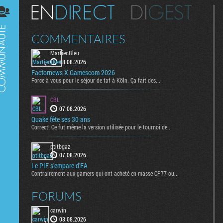
Digest
COMMENTAIRES
MartienBleu
08.08.2026
Factornews X Gamescom 2026
Force à vous pour le séjour de taf à Köln. Ça fait des...
CBL
07.08.2026
Quake fête ses 30 ans
Correct! Ce fut même la version utilisée pour le tournoi de...
ptitbgaz
07.08.2026
Le PIF s'empare d'EA
Contrairement aux gamers qui ont acheté en masse CP77 ou...
FORUMS
carwin
03.08.2026