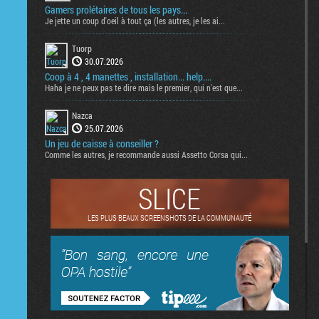
Gamers prolétaires de tous les pays...
Je jette un coup d'oeil à tout ça (les autres, je les ai...
Tuorp
30.07.2026
Coop à 4 , 4 manettes , installation... help....
Haha je ne peux pas te dire mais le premier, qui n'est que...
Nazca
25.07.2026
Un jeu de caisse à conseiller ?
Comme les autres, je recommande aussi Assetto Corsa qui...
SLICE
LES PLUS BEAUX SCREENSHOTS DE LA COMMUNAUTÉ