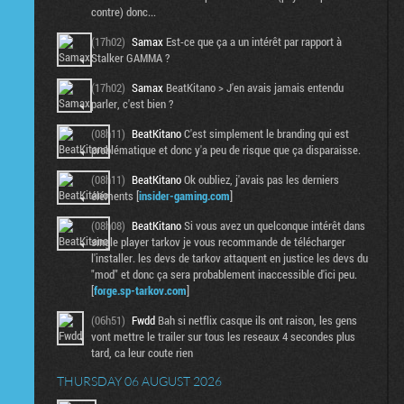
contre) donc...
(17h02)
Samax
Est-ce que ça a un intérêt par rapport à
Stalker GAMMA ?
(17h02)
Samax
BeatKitano > J'en avais jamais entendu
parler, c'est bien ?
(08h11)
BeatKitano
C'est simplement le branding qui est
problématique et donc y'a peu de risque que ça disparaisse.
(08h11)
BeatKitano
Ok oubliez, j'avais pas les derniers
éléments [
insider-gaming.com
]
(08h08)
BeatKitano
Si vous avez un quelconque intérêt dans
single player tarkov je vous recommande de télécharger
l'installer. les devs de tarkov attaquent en justice les devs du
"mod" et donc ça sera probablement inaccessible d'ici peu.
[
forge.sp-tarkov.com
]
(06h51)
Fwdd
Bah si netflix casque ils ont raison, les gens
vont mettre le trailer sur tous les reseaux 4 secondes plus
tard, ca leur coute rien
THURSDAY 06 AUGUST 2026