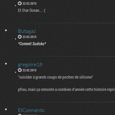
22.02.2015
Et Star Ocean... :(
Butagaz
23.02.2015
*Commit Sudoku*
gregoire1fr
23.02.2015
"suicider à grands coups de poches de silicone"
pfiou, mais ça remonte a combien d'année cette histoire repr
ElConnardo