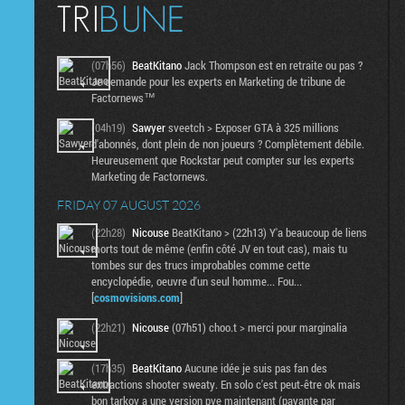
(07h56)
BeatKitano
Jack Thompson est en retraite ou pas ?
Je demande pour les experts en Marketing de tribune de
Factornews™
(04h19)
Sawyer
sveetch > Exposer GTA à 325 millions
d'abonnés, dont plein de non joueurs ? Complètement débile.
Heureusement que Rockstar peut compter sur les experts
Marketing de Factornews.
FRIDAY 07 AUGUST 2026
(22h28)
Nicouse
BeatKitano > (22h13) Y'a beaucoup de liens
morts tout de même (enfin côté JV en tout cas), mais tu
tombes sur des trucs improbables comme cette
encyclopédie, oeuvre d'un seul homme... Fou...
[
cosmovisions.com
]
(22h21)
Nicouse
(07h51) choo.t > merci pour marginalia
(17h35)
BeatKitano
Aucune idée je suis pas fan des
extractions shooter sweaty. En solo c'est peut-être ok mais
bon tarkov a une version pve maintenant (payante par