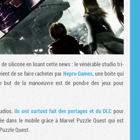
 silicone en lisant cette news : le vénérable studio tri-
 vient de se faire racheter par
Nepro Games
, une boite qui
Le but de la manoeuvre est de pondre des jeux pour
tudios.
Ils ont surtout fait des portages et du DLC
pour
ée dans le mobile grâce à Marvel Puzzle Quest qui est
 Puzzle Quest.