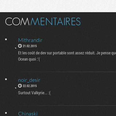
Mithrandir
21.02.2015
Et les coût de dev sur portable sont assez réduit. Je pense que 
Ocean quoi :'(
noir_desir
22.02.2015
Surtout Valkyrie... :(
Chinaski