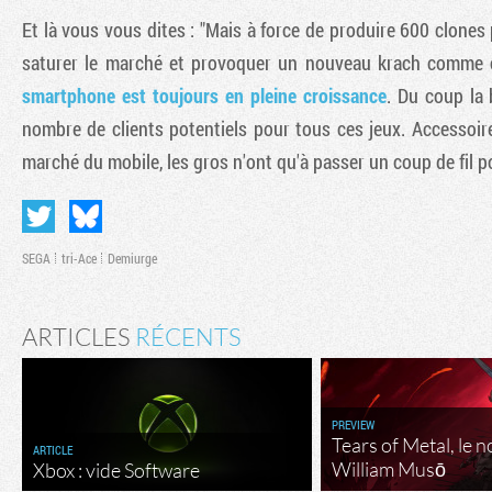
Et là vous vous dites : "Mais à force de produire 600 clones
saturer le marché et provoquer un nouveau krach comme c
smartphone est toujours en pleine croissance
. Du coup la 
nombre de clients potentiels pour tous ces jeux. Accessoire
marché du mobile, les gros n'ont qu'à passer un coup de fil 
SEGA
tri-Ace
Demiurge
ARTICLES
RÉCENTS
PREVIEW
Tears of Metal, le 
ARTICLE
William Musō
Xbox : vide Software