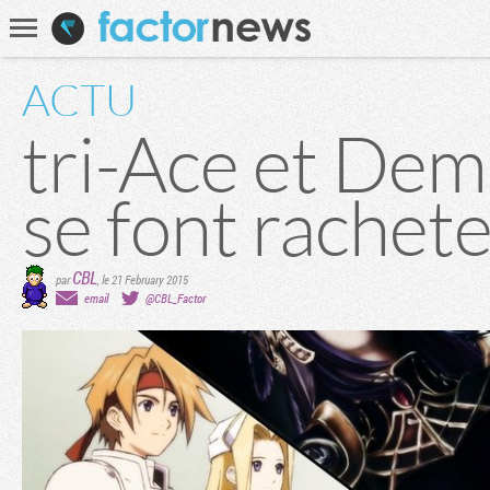
Communauté
Recherche
ACTU
tri-Ace et Dem
se font rachet
CBL
par
,
le 21 February 2015
email
@CBL_Factor