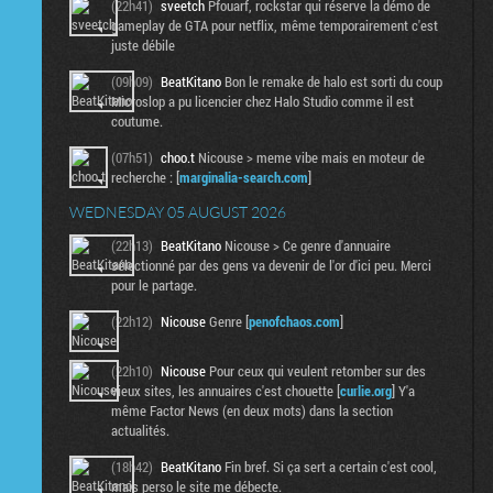
(22h41)
sveetch
Pfouarf, rockstar qui réserve la démo de
gameplay de GTA pour netflix, même temporairement c'est
juste débile
(09h09)
BeatKitano
Bon le remake de halo est sorti du coup
Microslop a pu licencier chez Halo Studio comme il est
coutume.
(07h51)
choo.t
Nicouse > meme vibe mais en moteur de
recherche : [
marginalia-search.com
]
WEDNESDAY 05 AUGUST 2026
(22h13)
BeatKitano
Nicouse > Ce genre d'annuaire
sélectionné par des gens va devenir de l'or d'ici peu. Merci
pour le partage.
(22h12)
Nicouse
Genre [
penofchaos.com
]
(22h10)
Nicouse
Pour ceux qui veulent retomber sur des
vieux sites, les annuaires c'est chouette [
curlie.org
] Y'a
même Factor News (en deux mots) dans la section
actualités.
(18h42)
BeatKitano
Fin bref. Si ça sert a certain c'est cool,
mais perso le site me débecte.