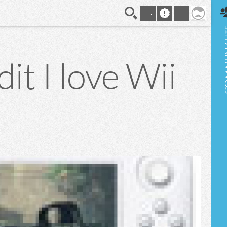
En direct
it I love Wii