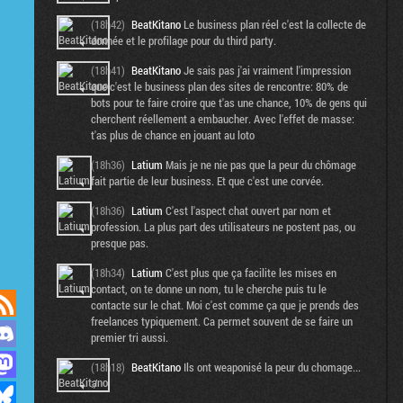
(18h42)
BeatKitano
Le business plan réel c'est la collecte de
donnée et le profilage pour du third party.
(18h41)
BeatKitano
Je sais pas j'ai vraiment l'impression
que c'est le business plan des sites de rencontre: 80% de
bots pour te faire croire que t'as une chance, 10% de gens qui
cherchent réellement a embaucher. Avec l'effet de masse:
t'as plus de chance en jouant au loto
(18h36)
Latium
Mais je ne nie pas que la peur du chômage
fait partie de leur business. Et que c'est une corvée.
(18h36)
Latium
C'est l'aspect chat ouvert par nom et
profession. La plus part des utilisateurs ne postent pas, ou
presque pas.
(18h34)
Latium
C'est plus que ça facilite les mises en
contact, on te donne un nom, tu le cherche puis tu le
contacte sur le chat. Moi c'est comme ça que je prends des
freelances typiquement. Ca permet souvent de se faire un
premier tri aussi.
(18h18)
BeatKitano
Ils ont weaponisé la peur du chomage...
:/