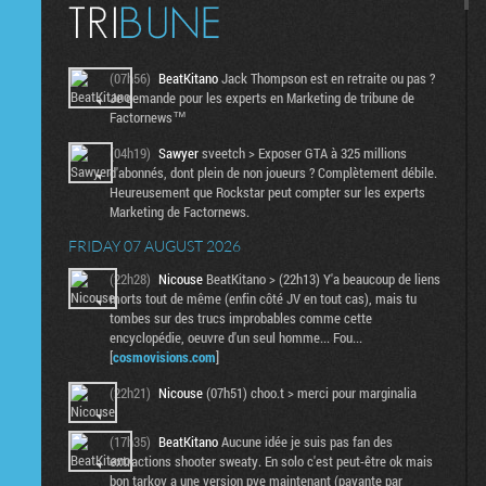
(07h56)
BeatKitano
Jack Thompson est en retraite ou pas ?
Je demande pour les experts en Marketing de tribune de
Factornews™
(04h19)
Sawyer
sveetch > Exposer GTA à 325 millions
d'abonnés, dont plein de non joueurs ? Complètement débile.
Heureusement que Rockstar peut compter sur les experts
Marketing de Factornews.
FRIDAY 07 AUGUST 2026
(22h28)
Nicouse
BeatKitano > (22h13) Y'a beaucoup de liens
morts tout de même (enfin côté JV en tout cas), mais tu
tombes sur des trucs improbables comme cette
encyclopédie, oeuvre d'un seul homme... Fou...
[
cosmovisions.com
]
(22h21)
Nicouse
(07h51) choo.t > merci pour marginalia
(17h35)
BeatKitano
Aucune idée je suis pas fan des
extractions shooter sweaty. En solo c'est peut-être ok mais
bon tarkov a une version pve maintenant (payante par