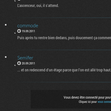
L'ascenceur, oui, il s'attend.
commode
19.09.2011
Puis après tu rentre bien dedans, puis doucement ça commen
Semifer
20.09.2011
... et on redescend d'un étage parce que l'on est allé trop haut
Flux RSS
Rejoignez no
Vous devez être connecté pour pouvo
Suivez nous 
Cliquez ici pour
vous connec
Suivez nous s