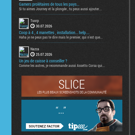
Gamers prolétaires de tous les pays...
Si tu aimes Journey et la plongée , tu peux aussi ajouter...
Tuorp
30.07.2026
Coop à 4 , 4 manettes , installation... help....
Haha je ne peux pas te dire mais le premier, qui n'est que...
Nazca
25.07.2026
Un jeu de caisse à conseiller ?
Comme les autres, je recommande aussi Assetto Corsa qui...
SLICE
LES PLUS BEAUX SCREENSHOTS DE LA COMMUNAUTÉ