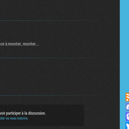
ce à monter, monter...
.
us sur Discord
ir participer à la discussion.
sur Mastodon
ter ou vous inscrire
.
ur Bluesky