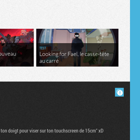
Tribune
TEST
nouveau
Looking for Fael, le casse-tête
au carré
Masquer les commentaires lus.
ec ton doigt pour viser sur ton touchscreen de 15cm" xD