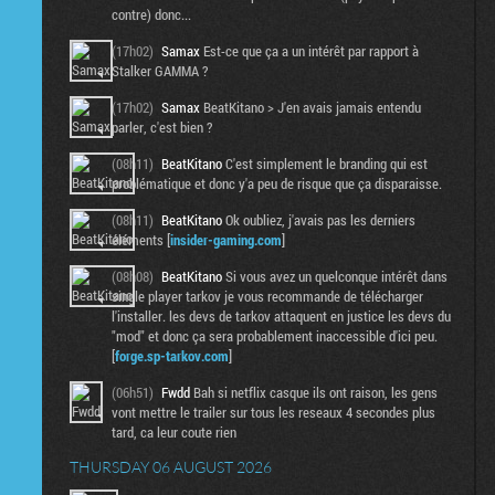
contre) donc...
(17h02)
Samax
Est-ce que ça a un intérêt par rapport à
Stalker GAMMA ?
(17h02)
Samax
BeatKitano > J'en avais jamais entendu
parler, c'est bien ?
(08h11)
BeatKitano
C'est simplement le branding qui est
problématique et donc y'a peu de risque que ça disparaisse.
(08h11)
BeatKitano
Ok oubliez, j'avais pas les derniers
éléments [
insider-gaming.com
]
(08h08)
BeatKitano
Si vous avez un quelconque intérêt dans
single player tarkov je vous recommande de télécharger
l'installer. les devs de tarkov attaquent en justice les devs du
"mod" et donc ça sera probablement inaccessible d'ici peu.
[
forge.sp-tarkov.com
]
(06h51)
Fwdd
Bah si netflix casque ils ont raison, les gens
vont mettre le trailer sur tous les reseaux 4 secondes plus
tard, ca leur coute rien
THURSDAY 06 AUGUST 2026