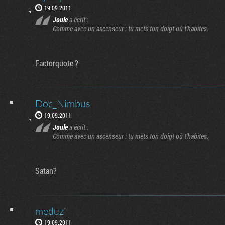
19.09.2011
Joule
a écrit :
Comme avec un ascenseur : tu mets ton doigt où t'habites.
Factorquote ?
Doc_Nimbus
19.09.2011
Joule
a écrit :
Comme avec un ascenseur : tu mets ton doigt où t'habites.
Satan?
meduz'
19.09.2011