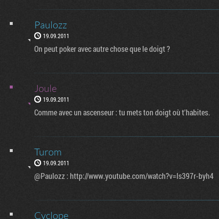
Paulozz
19.09.2011
On peut poker avec autre chose que le doigt ?
Joule
19.09.2011
Comme avec un ascenseur : tu mets ton doigt où t'habites.
Turom
19.09.2011
@Paulozz : http://www.youtube.com/watch?v=ls397r-byh4
Cyclope