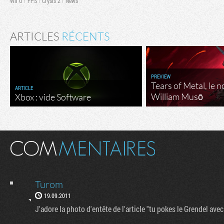
Wii U
FPS
Crysis 2
News
ARTICLES
RÉCENTS
PREVIEW
Tears of Metal, le 
ARTICLE
William Musō
Xbox : vide Software
Turom
19.09.2011
J'adore la photo d'entête de l'article "tu pokes le Grendel av