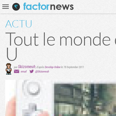
Communauté
Recherche
ACTU
Tout le monde d
U
Skizomeuh
par
, d'après
Develop-Online
le 19 September 2011
email
@Skizomeuh