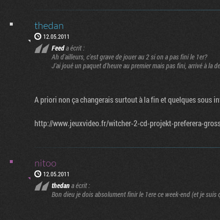
thedan
12.05.2011
Feed
a écrit :
Ah d'ailleurs, c'est grave de jouer au 2 si on a pas fini le 1er?
J'ai joué un paquet d'heure au premier mais pas fini, arrivé à la 
A priori non ça changerais surtout à la fin et quelques sous in
http://www.jeuxvideo.fr/witcher-2-cd-projekt-preferera-gro
nitoo
12.05.2011
thedan
a écrit :
Bon dieu je dois absolument finir le 1ere ce week-end (et je suis q