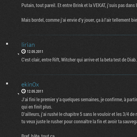
Putain, tout pareil. Et entre Brink et la VEKAT, j'suis pas dans
Mais bordel, comme j'ai envie d'y jouer, ça à l'air tellement bi
lirian
12.05.2011
C'est clair, entre Rift, Witcher qui arrive et la beta test de Diab.
ekin0x
12.05.2011
J'ai fini le premier y'a quelques semaines, je confirme, à part
qui en finit plus.
D'ailleurs, j'ai rushé le chapitre 5 sans le vouloir et les 3/4
tu veux juste le rusher pour connaître la fin et avoir ta sauvega
Bref, hâte, tout ça.