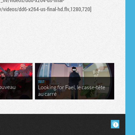
_flv/videos/dd6-x264-us-final-
Tribune
v/videos/dd6-x264-us-final-hd.flv,1280,720]
TEST
nouveau
Looking for Fael, le casse-tête
au carré
Masquer les commentaires lus.