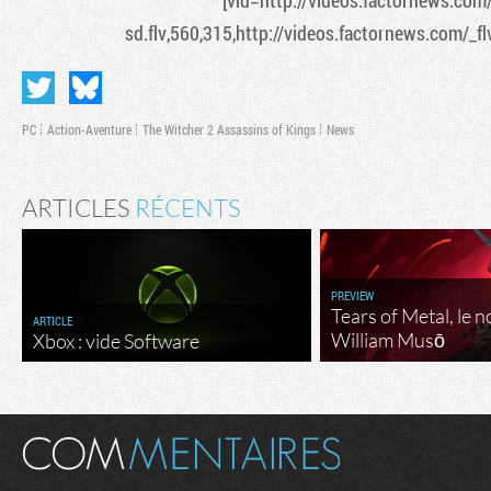
[vid=http://videos.factornews.com/
sd.flv,560,315,http://videos.factornews.com/_fl
PC
Action-Aventure
The Witcher 2 Assassins of Kings
News
ARTICLES
RÉCENTS
PREVIEW
Tears of Metal, le 
ARTICLE
William Musō
Xbox : vide Software