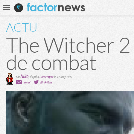
Communauté
Recherche
ACTU
The Witcher 2 
de combat
Niko
par
, d'après
Gamersyde
le 12 May 2011
email
@nik0tine