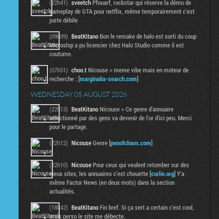
(22h41)
sveetch
Pfouarf, rockstar qui réserve la démo de
gameplay de GTA pour netflix, même temporairement c'est
juste débile
(09h09)
BeatKitano
Bon le remake de halo est sorti du coup
Microslop a pu licencier chez Halo Studio comme il est
coutume.
(07h51)
choo.t
Nicouse > meme vibe mais en moteur de
recherche : [
marginalia-search.com
]
WEDNESDAY 05 AUGUST 2026
(22h13)
BeatKitano
Nicouse > Ce genre d'annuaire
sélectionné par des gens va devenir de l'or d'ici peu. Merci
pour le partage.
(22h12)
Nicouse
Genre [
penofchaos.com
]
(22h10)
Nicouse
Pour ceux qui veulent retomber sur des
vieux sites, les annuaires c'est chouette [
curlie.org
] Y'a
même Factor News (en deux mots) dans la section
actualités.
(18h42)
BeatKitano
Fin bref. Si ça sert a certain c'est cool,
mais perso le site me débecte.