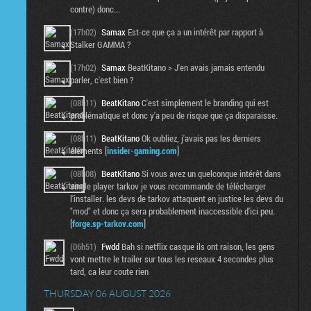
contre) donc...
(17h02)
Samax
Est-ce que ça a un intérêt par rapport à
Stalker GAMMA ?
(17h02)
Samax
BeatKitano > J'en avais jamais entendu
parler, c'est bien ?
(08h11)
BeatKitano
C'est simplement le branding qui est
problématique et donc y'a peu de risque que ça disparaisse.
(08h11)
BeatKitano
Ok oubliez, j'avais pas les derniers
éléments [
insider-gaming.com
]
(08h08)
BeatKitano
Si vous avez un quelconque intérêt dans
single player tarkov je vous recommande de télécharger
l'installer. les devs de tarkov attaquent en justice les devs du
"mod" et donc ça sera probablement inaccessible d'ici peu.
[
forge.sp-tarkov.com
]
(06h51)
Fwdd
Bah si netflix casque ils ont raison, les gens
vont mettre le trailer sur tous les reseaux 4 secondes plus
tard, ca leur coute rien
THURSDAY 06 AUGUST 2026