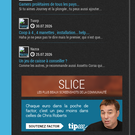
Gamers prolétaires de tous les pays...
Si tu aimes Journey et la plongée , tu peux aussi ajouter...
Tuorp
30.07.2026
Coop à 4 , 4 manettes , installation... help....
Haha je ne peux pas te dire mais le premier, qui n'est que...
Nazca
25.07.2026
Un jeu de caisse à conseiller ?
Comme les autres, je recommande aussi Assetto Corsa qui...
SLICE
LES PLUS BEAUX SCREENSHOTS DE LA COMMUNAUTÉ