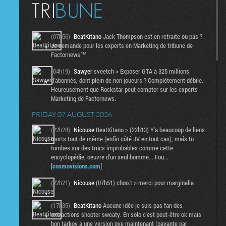
(07h56)
BeatKitano
Jack Thompson est en retraite ou pas ?
Je demande pour les experts en Marketing de tribune de
Factornews™
(04h19)
Sawyer
sveetch > Exposer GTA à 325 millions
d'abonnés, dont plein de non joueurs ? Complètement débile.
Heureusement que Rockstar peut compter sur les experts
Marketing de Factornews.
FRIDAY 07 AUGUST 2026
(22h28)
Nicouse
BeatKitano > (22h13) Y'a beaucoup de liens
morts tout de même (enfin côté JV en tout cas), mais tu
tombes sur des trucs improbables comme cette
encyclopédie, oeuvre d'un seul homme... Fou...
[
cosmovisions.com
]
(22h21)
Nicouse
(07h51) choo.t > merci pour marginalia
(17h35)
BeatKitano
Aucune idée je suis pas fan des
extractions shooter sweaty. En solo c'est peut-être ok mais
bon tarkov a une version pve maintenant (payante par