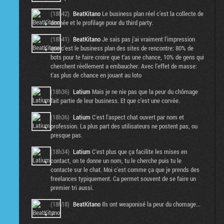
(18h42)
BeatKitano
Le business plan réel c'est la collecte de
donnée et le profilage pour du third party.
(18h41)
BeatKitano
Je sais pas j'ai vraiment l'impression
que c'est le business plan des sites de rencontre: 80% de
bots pour te faire croire que t'as une chance, 10% de gens qui
cherchent réellement a embaucher. Avec l'effet de masse:
t'as plus de chance en jouant au loto
(18h36)
Latium
Mais je ne nie pas que la peur du chômage
fait partie de leur business. Et que c'est une corvée.
(18h36)
Latium
C'est l'aspect chat ouvert par nom et
profession. La plus part des utilisateurs ne postent pas, ou
presque pas.
(18h34)
Latium
C'est plus que ça facilite les mises en
contact, on te donne un nom, tu le cherche puis tu le
contacte sur le chat. Moi c'est comme ça que je prends des
freelances typiquement. Ca permet souvent de se faire un
premier tri aussi.
(18h18)
BeatKitano
Ils ont weaponisé la peur du chomage...
:/