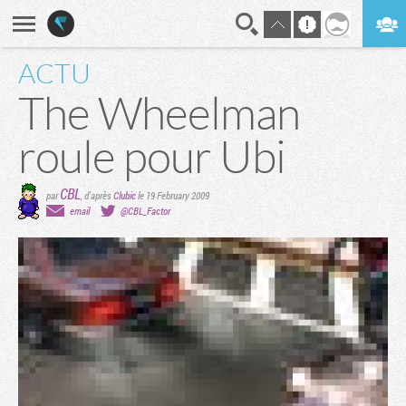
ACTU
En direct
Digest
The Wheelman
roule pour Ubi
CBL
par
, d'après
Clubic
le 19 February 2009
email
@CBL_Factor