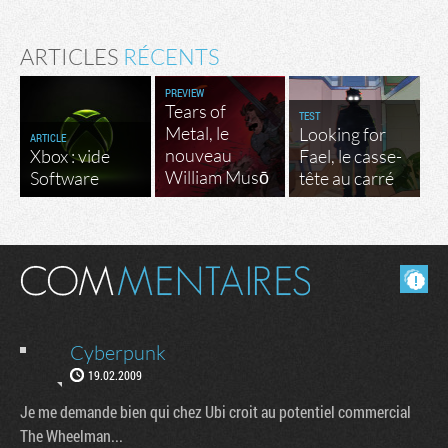
ARTICLES
RÉCENTS
PREVIEW
Tears of
TEST
Metal, le
Looking for
ARTICLE
nouveau
Xbox : vide
Fael, le casse-
William Musō
Software
tête au carré
Masquer les commentaires lus.
Cyberpunk
19.02.2009
Je me demande bien qui chez Ubi croit au potentiel commercial
The Wheelman...