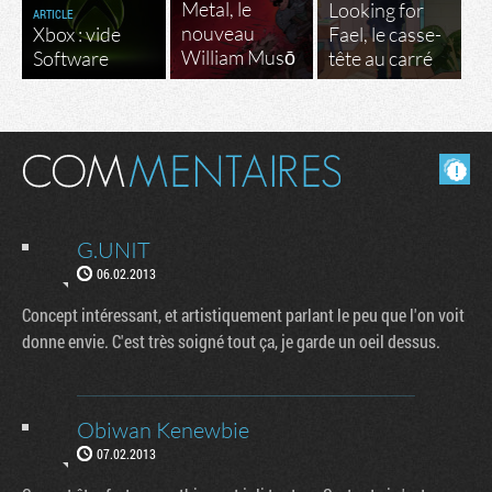
Metal, le
Looking for
ARTICLE
nouveau
Xbox : vide
Fael, le casse-
William Musō
Software
tête au carré
Masquer les commentaires lus.
G.UNIT
06.02.2013
Concept intéressant, et artistiquement parlant le peu que l'on voit
donne envie. C'est très soigné tout ça, je garde un oeil dessus.
Obiwan Kenewbie
07.02.2013