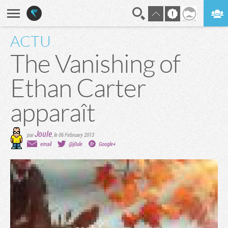
ACTU
En direct
Digest
The Vanishing of
Ethan Carter
apparaît
Joule
par
,
le 06 February 2013
email
@j0ule
Google+