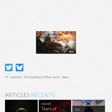
PC
Aventure
The Vanishing of Ethan Carter
News
ARTICLES
RÉCENTS
PREVIEW
Tears of
TEST