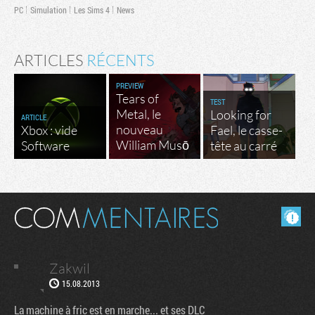
PC
Simulation
Les Sims 4
News
ARTICLES
RÉCENTS
PREVIEW
Tears of
TEST
Metal, le
Looking for
ARTICLE
nouveau
Xbox : vide
Fael, le casse-
William Musō
Software
tête au carré
Masquer les commentaires lus.
Zakwil
15.08.2013
La machine à fric est en marche... et ses DLC