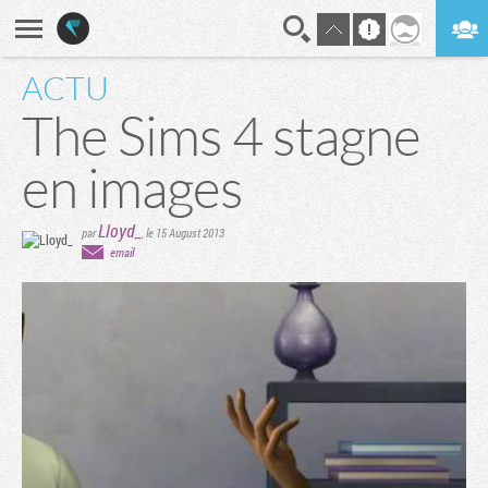
ACTU
En direct
Digest
The Sims 4 stagne
en images
Lloyd_
par
,
le 15 August 2013
email